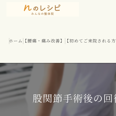
ホーム
【腰痛・痛み改善】
【初めてご来院される方
慢性腰痛
股関節痛
坐骨神経痛
股関節手術後の回
腰部脊柱管狭窄症
腰のヘルニア（椎間板ヘルニア）