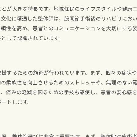
専門家の意見に基づく整体の活用法
ことが大きな特長です。地域住民のライフスタイルや健康
股関節周りの健康を取り戻すための整体の役割
ツ文化に精通した整体師は、股関節手術後のリハビリにお
整体で実現する股関節健康の再生
信頼性を高め、患者とのコミュニケーションを大切にする
股関節健康維持のための整体施術
在として認識されています。
整体で強化する股関節周りの筋力
整体により向上する股関節の安定性
整体が支える股関節の健康管理
支援するための施術が行われています。まず、個々の症状
整体による股関節健康促進プログラム
肉の柔軟性を向上させるためのストレッチや、無理のない
た、痛みの軽減を図るための手技も駆使し、患者の安心感
ポートします。
る際、整体院選びは非常に重要です。まず、整体院の施術