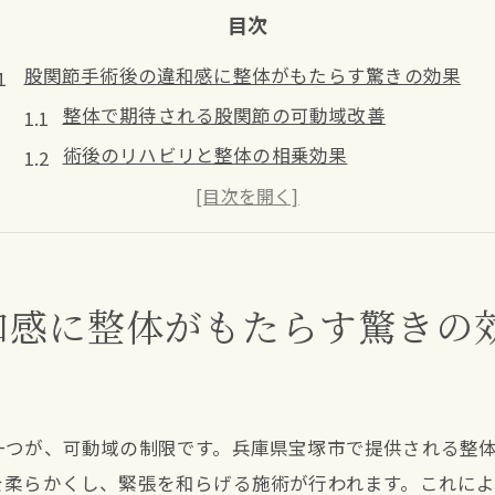
目次
股関節手術後の違和感に整体がもたらす驚きの効果
整体で期待される股関節の可動域改善
術後のリハビリと整体の相乗効果
整体施術による筋肉のリラクゼーション
緊張を解きほぐす整体の役割
整体がもたらす心身のリフレッシュ効果
和感に整体がもたらす驚きの
整体を受ける際の注意点
兵庫県宝塚市での整体が股関節の回復に与える影響
地域に根差した整体の信頼性
善
宝塚市の整体院の施術のポイント
一つが、可動域の制限です。兵庫県宝塚市で提供される整
整体院選びのコツと注意点
を柔らかくし、緊張を和らげる施術が行われます。これに