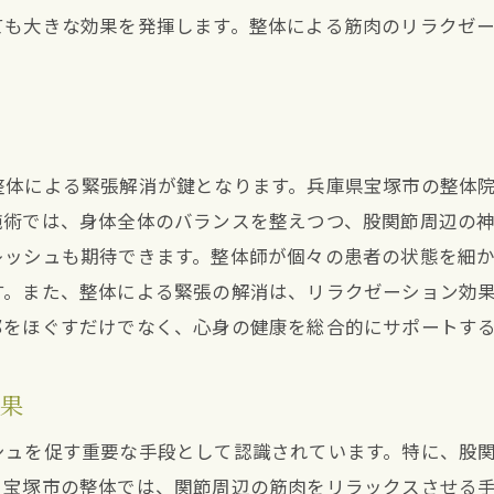
個々の状態に合わせた施術方法
ても大きな効果を発揮します。整体による筋肉のリラクゼ
整体での痛み管理のメリット
痛みを和らげるための整体の工夫
患者にやさしい整体施術の実際
痛み改善をサポートする整体計画
整体による緊張解消が鍵となります。兵庫県宝塚市の整体
無理なくリハビリを続けるための整体の活用法
施術では、身体全体のバランスを整えつつ、股関節周辺の
整体とリハビリの組み合わせ方
レッシュも期待できます。整体師が個々の患者の状態を細
リハビリ中の負担を軽減する整体
す。また、整体による緊張の解消は、リラクゼーション効
整体による持続的な回復支援
部をほぐすだけでなく、心身の健康を総合的にサポートす
整体を活用した効果的なリハビリ計画
整体を通じてリハビリを円滑に進める
効果
リハビリにおける整体の役割と重要性
シュを促す重要な手段として認識されています。特に、股
整体で実現する日常生活へのスムーズな復帰
。宝塚市の整体では、関節周辺の筋肉をリラックスさせる