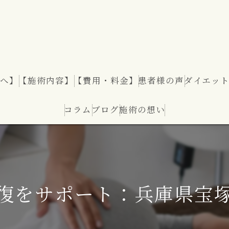
へ】
【施術内容】
【費用・料金】
患者様の声
ダイエッ
コラム
ブログ
施術の想い
ダイエッ
復をサポート：兵庫県宝