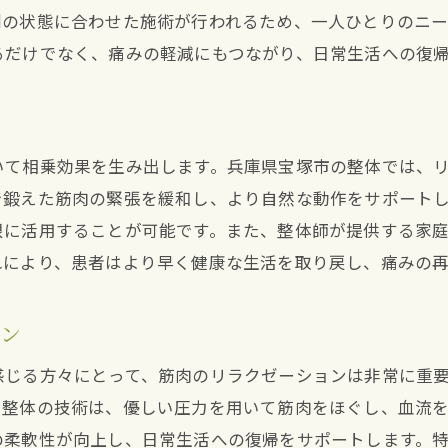
地域特有の施術方法とその効果
別の状態に合わせた施術が行われるため、一人ひとりのニー
整体師の専門性がもたらす安心感
るだけでなく、痛みの軽減にもつながり、日常生活への復
地元での口コミと評判を活用する
整体で股関節の柔軟性を取り戻す方法
柔軟性向上を目指した整体アプローチ
いて相乗効果を生み出します。兵庫県宝塚市の整体では、
整体で行うストレッチとその効果
で鍛えた筋肉の緊張を緩和し、より自然な動作をサポート
限に活用することが可能です。また、整体師が提供する家
関節の動きをスムーズにする整体施術
れにより、患者はより早く健康な生活を取り戻し、痛みの
整体での柔軟性回復プログラム
整体の施術と自宅でのセルフケア
ョン
柔軟性改善のための継続的な整体利用
感じる方々にとって、筋肉のリラクゼーションは非常に重
術後の痛みを和らげる兵庫県宝塚市の整体のアプロー
。整体の技術は、優しい圧力を用いて筋肉をほぐし、血流
痛みを軽減する整体テクニック
の柔軟性が向上し、日常生活への復帰をサポートします。