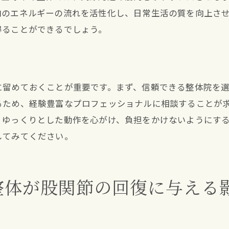
日常生活の動作改善を目指す整体
内のエネルギーの流れを活性化し、日常生活の質を向上さ
整体で得られる生活の質の向上
得ることができるでしょう。
スムーズな日常生活復帰をサポートする整体
整体を通じた生活動作の再構築
整体により取り戻す日常生活の快適さ
に留めておくことが重要です。まず、信頼できる整体院を
日常生活への復帰を促進する整体の力
るため、経験豊富なプロフェッショナルに相談することが
、ゆっくりとした動作を心がけ、負担をかけないようにす
専門家が語る股関節手術後の整体の重要性
してみてください。
専門家の視点から見る整体の効果
股関節手術後における整体の推奨理由
プロフェッショナルが語る整体のメリット
整体が股関節の回復に与える
専門家が提言する整体利用法
整体の重要性を支える専門的知識