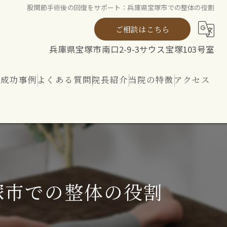
股関節手術後の回復をサポート：兵庫県宝塚市での整体の役割
ご相談はこちら
兵庫県宝塚市南口2-9-3サウス宝塚103号室
ト成功事例
よくある質問
院長紹介
当院の特徴
アクセス
ト
整体
リハビリ
内外から整える 神経ケア
塚市での整体の役割