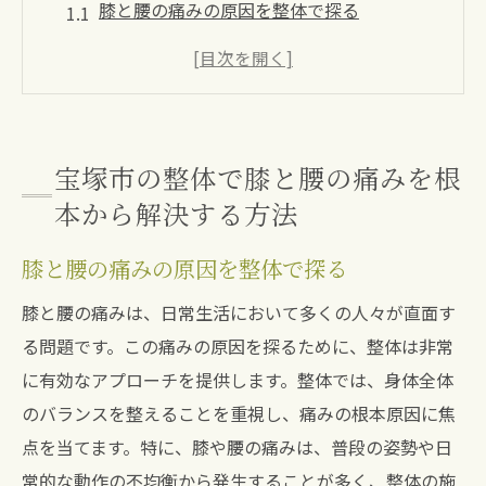
膝と腰の痛みの原因を整体で探る
効果的な整体施術の選び方
整体での痛み改善の実例紹介
施術前後の注意点とその効果
整体と他の療法の違い
宝塚市の整体で膝と腰の痛みを根
整体で得られる長期的な健康効果
本から解決する方法
整体で膝の痛みを和らげ腰への負担を減らす秘
膝と腰の痛みの原因を整体で探る
訣
膝の痛みを軽減する整体のテクニック
膝と腰の痛みは、日常生活において多くの人々が直面す
る問題です。この痛みの原因を探るために、整体は非常
腰への負担を減らすための整体の役割
に有効なアプローチを提供します。整体では、身体全体
膝と腰のバランスを整えるための施術方法
のバランスを整えることを重視し、痛みの根本原因に焦
整体による身体の調整と痛みの関係
点を当てます。特に、膝や腰の痛みは、普段の姿勢や日
痛みの連鎖を断ち切る整体のアプローチ
常的な動作の不均衡から発生することが多く、整体の施