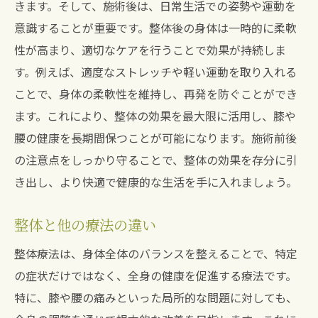
整体による長期的な痛み管理の方法
きます。そして、施術後は、日常生活での姿勢や運動を
意識することが重要です。整体後の身体は一時的に柔軟
膝と腰の痛みの根本原因を整体で探る
性が高まり、適切なケアを行うことで効果が持続しま
整体施術の継続的な効果を実感する
す。例えば、適度なストレッチや軽い運動を取り入れる
痛みの再発を防ぐための整体の工夫
ことで、身体の柔軟性を維持し、再発を防ぐことができ
宝塚市の整体で膝と腰の健康を取り戻すための
ます。これにより、整体の効果を最大限に活用し、膝や
施術体験
腰の健康を長期間保つことが可能になります。施術前後
実際の整体施術体験記
の注意点をしっかり守ることで、整体の効果を存分に引
膝と腰の健康を取り戻すための施術プラン
き出し、より快適で健康的な生活を手に入れましょう。
整体施術がもたらす健康への影響
整体と他の療法の違い
膝と腰の健康維持に向けた整体の活用法
整体後の健康的な生活習慣の導入
整体療法は、身体全体のバランスを整えることで、特定
宝塚市での整体施術を通じた健康改善の事
の症状だけではなく、全身の健康を促進する療法です。
例
特に、膝や腰の痛みといった局所的な問題に対しても、