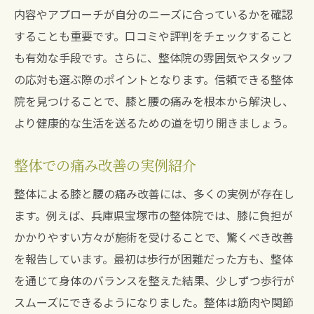
整体による複合的な痛みのケア方法
内容やアプローチが自分のニーズに合っているかを確認
整体院選びのポイントと実際の施術例
することも重要です。口コミや評判をチェックすること
膝と腰の痛みを同時に改善するための施術
も有効な手段です。さらに、整体院の雰囲気やスタッフ
計画
の応対も選ぶ際のポイントとなります。信頼できる整体
院を見つけることで、膝と腰の痛みを根本から解決し、
整体での継続的なケアの重要性
より健康的な生活を送るための道を切り開きましょう。
整体の力で膝と腰の痛みを緩和し生活の質を向
上させる
整体での痛み改善の実例紹介
整体での生活の質向上の可能性
整体による膝と腰の痛み改善には、多くの実例が存在し
痛みを和らげるための整体の実践例
ます。例えば、兵庫県宝塚市の整体院では、膝に負担が
整体施術後の生活習慣の変化
かかりやすい方々が施術を受けることで、驚くべき改善
整体と健康的なライフスタイルの提案
を報告しています。最初は歩行が困難だった方も、整体
整体を通じた痛みの根本改善
を通じて身体のバランスを整えた結果、少しずつ歩行が
膝と腰の痛みを克服するための整体の役割
スムーズにできるようになりました。整体は筋肉や関節