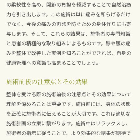
宝塚市の整体で膝の不調を整え腰痛のリスクを
の柔軟性を高め、関節の負担を軽減することで自然治癒
最小限に
力を引き出します。この施術は単に痛みを和らげるだけ
でなく、今後の痛みの再発を防ぐための身体作りにも寄
整体での膝の不調改善のステップ
与します。そして、これらの結果は、施術者の専門知識
腰痛リスクを減らすための整体のアプロー
と患者の積極的な取り組みによるものです。膝や腰の痛
チ
みを整体で改善した実例を知ることができれば、自身の
整体での身体バランス改善法
健康管理への意識も高まることでしょう。
膝の調整を通じた腰痛予防の具体策
整体による身体全体の健康維持
施術前後の注意点とその効果
施術後のケアで腰痛リスクを減らす方法
整体を受ける際の施術前後の注意点とその効果について
整体アプローチで膝の痛みを取り除き腰痛を根
理解を深めることは重要です。施術前には、身体の状態
本からケア
を正確に施術者に伝えることが大切です。これは適切な
膝の痛み解消のための整体アプローチ
施術計画の立案に繋がります。施術中はリラックスし、
腰痛を根本からケアする整体技術
施術者の指示に従うことで、より効果的な結果が期待で