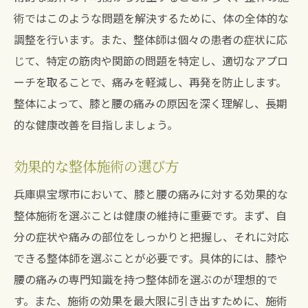
整体施術後の生活改善の秘訣
術ではこのような問題を解決するために、体の全体的な
歩きにくい膝を整体で改善し腰痛を予防するス
調整を行います。また、整体師は個々の患者の症状に応
テップ
じて、特定の筋肉や関節の問題を特定し、適切なアプロ
膝の可動域を広げる整体の手法
ーチを取ることで、痛みを軽減し、再発を防止します。
腰痛予防に効果的な整体のアプローチ
整体によって、膝と腰の痛みの原因を深く理解し、長期
的な健康改善を目指しましょう。
歩行を楽にする整体施術の具体例
整体で膝の痛みを和らげるプロセス
効果的な整体施術の選び方
整体施術後の運動習慣の提案
兵庫県宝塚市において、膝と腰の痛みに対する効果的な
整体と日常生活の改善による相乗効果
整体施術を選ぶことは健康の維持に重要です。まず、自
膝と腰の痛みを整体で同時にケアする宝塚市の
分の症状や痛みの部位をしっかりと把握し、それに対応
施術
できる整体師を選ぶことが必要です。具体的には、膝や
膝と腰の痛みを同時にケアする整体の実際
腰の痛みの専門知識を持つ整体師を選ぶのが理想的で
整体での膝・腰ケアの最新技術
す。また、施術の効果を最大限に引き出すために、施術