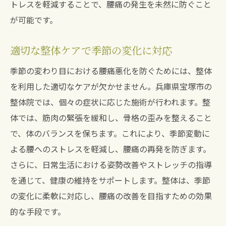
トレスを軽減することで、腰痛の発生を未然に防ぐこと
腰痛に悩む方必見！宝塚市整体の実践的アプロ
が可能です。
ーチ
整体を受ける前に知っておきたいこと
適切な整体ケアで季節の変化に対応
腰痛に特化した整体施術の流れ
季節の変わり目における腰痛悪化を防ぐためには、整体
実際の体験談に学ぶ整体の効果
を利用した適切なケアが欠かせません。兵庫県宝塚市の
整体施術後のフォローアップケア
整体院では、個々の症状に応じた施術が行われます。整
腰痛改善を目指す人へのアドバイス
体では、筋肉の緊張を緩和し、骨格の歪みを整えること
宝塚市での整体予約のコツ
で、体のバランスを保ちます。これにより、季節変動に
よる腰へのストレスを軽減し、腰痛の再発を防ぎます。
さらに、日常生活における姿勢改善やストレッチの指導
を通じて、健康の維持をサポートします。整体は、季節
の変化に柔軟に対応し、腰痛の改善を目指すための効果
的な手段です。