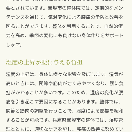
整体師が教える季節に応じたセルフケア
要とされています。宝塚市の整体院では、定期的なメン
温暖な気候に対応した整体法
テナンスを通じて、気温変化による腰痛の予防と改善を
腰痛を和らげる季節ごとの施術プラン
図ることができます。整体を利用することで、自然治癒
整体で解消する腰痛の季節特有の影響
力を高め、季節の変化にも負けない身体作りをサポート
春の腰痛: 冷えと新生活のストレス
します。
夏の腰痛: 暑さと冷房のリスク
湿度の上昇が腰に与える負担
秋の腰痛: 温度変化への適応
冬の腰痛: 防寒対策と整体の役割
湿度の上昇は、身体に様々な影響を及ぼします。湿気が
高いときには、関節や筋肉がむくみやすくなり、腰に負
季節ごとの腰痛パターンを知る
担がかかることが多いです。このため、湿度の変化が腰
日常生活での予防策と整体の活用
痛を引き起こす要因になることがあります。整体では、
身体のバランス調整で腰痛を和らげる整体の効
関節と筋肉の調整を行うことで、湿度による影響を緩和
果
することが可能です。兵庫県宝塚市の整体では、湿度管
骨盤の歪みを整える重要性
理とともに、適切なケアを施し、腰痛の改善に努めてい