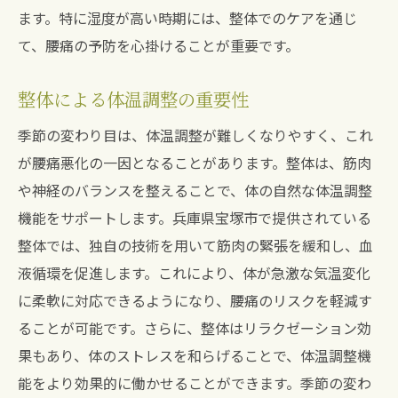
筋肉の緊張を緩和する整体テクニック
ます。特に湿度が高い時期には、整体でのケアを通じ
身体の柔軟性を高めるストレッチ法
て、腰痛の予防を心掛けることが重要です。
整体による体幹強化で腰痛を防ぐ
整体による体温調整の重要性
自然治癒力を高める整体のアプローチ
日常生活で活かす整体の知識
季節の変わり目は、体温調整が難しくなりやすく、これ
宝塚市の整体で知る腰痛改善の新常識
が腰痛悪化の一因となることがあります。整体は、筋肉
や神経のバランスを整えることで、体の自然な体温調整
最新の整体技術と腰痛ケア
機能をサポートします。兵庫県宝塚市で提供されている
宝塚市の整体師が提案する新しい健康法
整体では、独自の技術を用いて筋肉の緊張を緩和し、血
患者の成功事例に学ぶ腰痛改善
液循環を促進します。これにより、体が急激な気温変化
腰痛に特化した整体プログラムとは
に柔軟に対応できるようになり、腰痛のリスクを軽減す
整体教育から考える腰痛対策の進化
ることが可能です。さらに、整体はリラクゼーション効
未来の腰痛治療と整体の可能性
果もあり、体のストレスを和らげることで、体温調整機
季節の変化に負けない腰痛ケアの秘訣
能をより効果的に働かせることができます。季節の変わ