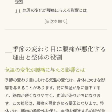
役割
気温の変化が腰痛に与える影響とは
湿度の上昇が腰に与える負担
整体による体温調整の重要性
季節性ストレスと腰痛の関係
適切な整体ケアで季節の変化に対応
季節の変わり目に腰痛が悪化する
腰痛の悪化を防ぐ整体の基礎知識
理由と整体の役割
宝塚市での整体が季節による腰痛悪化を防ぐ方
気温の変化が腰痛に与える影響とは
法
地域特有の気候と腰痛対策
季節の変わり目における気温の変化は、身体に大きな影
響を与えることがあります。特に気温が急に低下する
宝塚市の整体サロンが提供する特別メニュ
と、筋肉が硬くなりやすく、血流が滞りがちになりま
ー
す。この状態は、腰痛を悪化させる要因となります。整
患者の声から見る季節の腰痛対策
体では、筋肉の柔軟性を保ち、血流を促進する施術が重