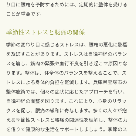
り目に腰痛を予防するためには、定期的に整体を受ける
簡単にできる季節ごとの腰痛予防法
ことが重要です。
日常生活に取り入れる腰痛ケア習慣
ストレス管理と腰痛の関係
季節性ストレスと腰痛の関係
整体師が勧める家庭でのケア方法
季節の変わり目に感じるストレスは、腰痛の悪化に影響
腰痛を軽減するための食事と栄養
を及ぼすことがあります。ストレスは自律神経のバラン
腰痛を防ぐための正しい姿勢と動作
スを崩し、筋肉の緊張や血行不良を引き起こす原因とな
整体を活用した季節の変わり目腰痛対策術
ります。整体は、体全体のバランスを整えることで、ス
整体で整える季節の体調管理
トレスによる身体的負担を軽減します。兵庫県宝塚市の
腰痛改善のための整体プランニング
整体施術では、個々の症状に応じたアプローチを行い、
セルフケアと整体の組み合わせ方法
自律神経の調整を図ります。これにより、心身のリラッ
クスを促し、腰痛の緩和に寄与します。多くの人々が抱
季節ごとの体調変化に応じた施術
える季節性ストレスと腰痛の関連性を理解し、整体の力
腰痛を軽減するためのリラクゼーション法
を借りて健康的な生活をサポートしましょう。季節のス
整体を通じた心身のバランス強化