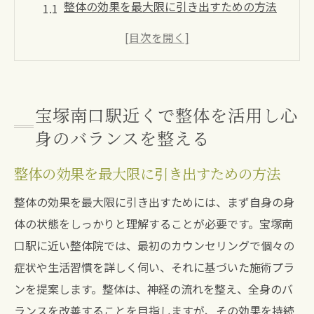
整体の効果を最大限に引き出すための方法
心と身体の繋がりを理解する整体アプロー
チ
宝塚南口駅周辺で整体を選ぶ際のポイント
整体を始める前に知っておくべきこと
宝塚南口駅近くで整体を活用し心
日常生活に整体を取り入れるメリット
身のバランスを整える
整体後のライフスタイル改善のヒント
整体の効果を最大限に引き出すための方法
ストレス社会における整体の役割とその効果を
探る
整体の効果を最大限に引き出すためには、まず自身の身
現代社会におけるストレスと整体の関係性
体の状態をしっかりと理解することが必要です。宝塚南
口駅に近い整体院では、最初のカウンセリングで個々の
ストレス緩和に役立つ整体の技術
症状や生活習慣を詳しく伺い、それに基づいた施術プラ
整体で心の健康をサポートする方法
ンを提案します。整体は、神経の流れを整え、全身のバ
ストレスによる身体の変化と整体の効果
ランスを改善することを目指しますが、その効果を持続