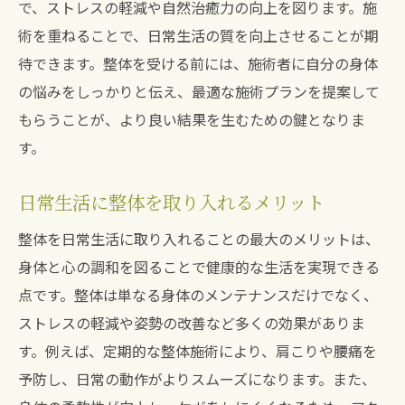
で、ストレスの軽減や自然治癒力の向上を図ります。施
ストレスフリーな生活を実現する整体の力
術を重ねることで、日常生活の質を向上させることが期
整体がもたらす輝く生活のヒント
待できます。整体を受ける前には、施術者に自分の身体
の悩みをしっかりと伝え、最適な施術プランを提案して
ストレスから解放される整体の効果
もらうことが、より良い結果を生むための鍵となりま
整体で心も体も輝き始める瞬間
す。
輝く生活を築くための整体活用法
神経整体で心と身体をリセットし新たな活力を
日常生活に整体を取り入れるメリット
発見
整体を日常生活に取り入れることの最大のメリットは、
神経整体で心身をリセットするプロセス
身体と心の調和を図ることで健康的な生活を実現できる
新たな活力を引き出す整体の魅力
点です。整体は単なる身体のメンテナンスだけでなく、
心と身体をリフレッシュするための整体施
ストレスの軽減や姿勢の改善など多くの効果がありま
術
す。例えば、定期的な整体施術により、肩こりや腰痛を
整体で得られる新しいエネルギーの源
予防し、日常の動作がよりスムーズになります。また、
心のリセットを図る整体体験談