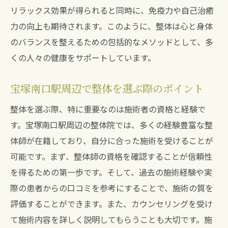
の関係
リラックス効果が得られると同時に、免疫力や自己治癒
心身をリラックスさせる整体の技法
力の向上も期待されます。このように、整体は心と身体
ストレス解消に役立つ神経整体の効果
のバランスを整えるための包括的なメソッドとして、多
神経整体で感じる心地良さとその理由
くの人々の健康をサポートしています。
リラクゼーションを促進する整体施術
宝塚南口駅周辺で整体を選ぶ際のポイント
整体で日常の疲れを癒す方法
整体施術で疲れた心と身体を癒す秘密に迫る
整体を選ぶ際、特に重要なのは施術者の資格と経験で
す。宝塚南口駅周辺の整体院では、多くの経験豊富な整
整体で心と身体を癒すためのアプローチ
体師が在籍しており、自分に合った施術を受けることが
疲れた身体に整体がもたらす驚きの効果
可能です。まず、整体師の資格を確認することが信頼性
心の疲れを癒す整体の役割と方法
を得るための第一歩です。そして、過去の施術経験や実
整体施術による心身のリフレッシュ法
際の患者からの口コミを参考にすることで、施術の質を
整体でバランスを取り戻すためのヒント
評価することができます。また、カウンセリングを受け
日常の疲れを和らげる整体の魅力
て施術内容を詳しく説明してもらうことも大切です。施