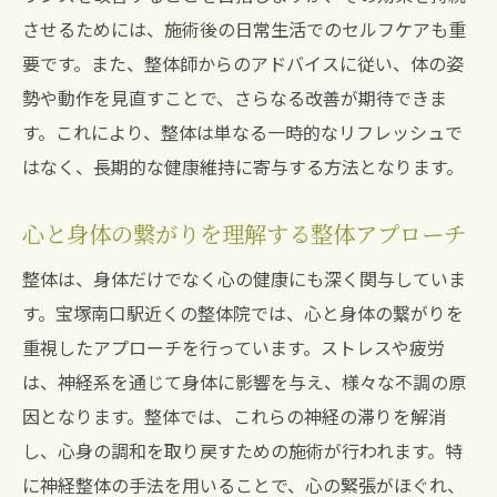
整体を通して得られるストレス管理法
させるためには、施術後の日常生活でのセルフケアも重
整体院でのストレスケア体験をご紹介
要です。また、整体師からのアドバイスに従い、体の姿
整体で得られる身体の変化と宝塚歌劇から学ぶ
勢や動作を見直すことで、さらなる改善が期待できま
輝き
す。これにより、整体は単なる一時的なリフレッシュで
整体による身体的変化とその魅力
はなく、長期的な健康維持に寄与する方法となります。
宝塚歌劇の輝きを引き出す整体の秘密
心と身体の繋がりを理解する整体アプローチ
整体で得られる美しさと自信の向上
身体の変化を楽しむ整体の効果
整体は、身体だけでなく心の健康にも深く関与していま
す。宝塚南口駅近くの整体院では、心と身体の繋がりを
輝く生活を支える整体の役割
重視したアプローチを行っています。ストレスや疲労
整体で心身を整え人生を楽しむ
は、神経系を通じて身体に影響を与え、様々な不調の原
神経整体がもたらす心身へのリラクゼーション
因となります。整体では、これらの神経の滞りを解消
効果
し、心身の調和を取り戻すための施術が行われます。特
神経整体のメカニズムとリラクゼーション
に神経整体の手法を用いることで、心の緊張がほぐれ、