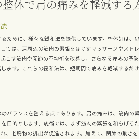
の整体で肩の痛みを軽減する
整体で心身の健康を維持し生活の質を高める方法
整体を通じて肩の痛みから解放される新しい道
整体で肩の痛みを解放するための方法
和法
肩の痛みから解放される整体施術のプロセス
げるために、様々な緩和法を提供しています。整体師は、
整体が肩痛解放に与える安心感
としては、肩周辺の筋肉の緊張をほぐすマッサージやスト
肩痛改善に向けた整体の新しい道筋
き起こす筋肉や関節の不均衡を改善し、さらなる痛みの予
指します。これらの緩和法は、短期間で痛みを軽減するだ
整体を活用した肩痛からの解放体験
整体で肩の痛みを完全に解放するためのポイント
ム
体のバランスを整える点にあります。肩の痛みは、筋肉の
とを目的とします。施術では、まず筋肉の緊張を和らげる
され、老廃物の排出が促進されます。加えて、関節の動きを