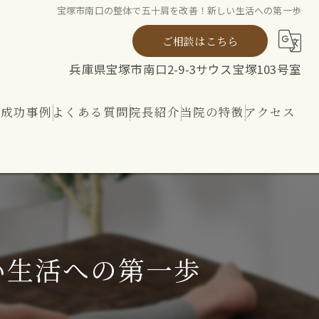
宝塚市南口の整体で五十肩を改善！新しい生活への第一歩
ご相談はこちら
兵庫県宝塚市南口2-9-3サウス宝塚103号室
ト成功事例
よくある質問
院長紹介
当院の特徴
アクセス
ト
整体
リハビリ
内外から整える 神経ケア
い生活への第一歩