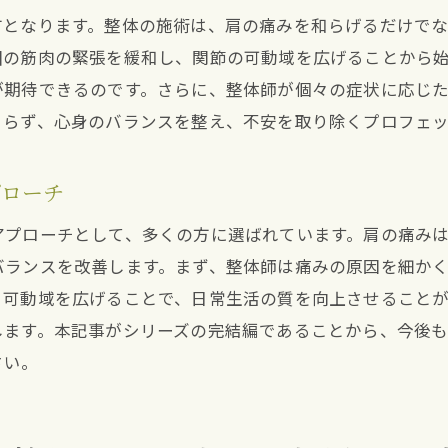
整体で五十肩を改善するための具体的ステップ
方となります。整体の施術は、肩の痛みを和らげるだけで
宝塚市南口の整体で五十肩を克服する方法
囲の筋肉の緊張を緩和し、関節の可動域を広げることから
が期待できるのです。さらに、整体師が個々の症状に応じ
整体施術が五十肩改善に与える影響
まらず、心身のバランスを整え、不安を取り除くプロフェ
五十肩とさよならするための整体の利用法
整体を通じて五十肩を完治させるまでの道のり
プローチ
宝塚市南口で整体を活用した五十肩改善の流れ
アプローチとして、多くの方に選ばれています。肩の痛み
生活の質を向上させる宝塚市の整体の力
バランスを改善します。まず、整体師は痛みの原因を細か
整体で生活の質が向上する理由
、可動域を広げることで、日常生活の質を向上させること
宝塚市の整体が生活の質に与える影響
します。本記事がシリーズの完結編であることから、今後
整体を通じた生活の質向上の具体的事例
さい。
整体が生活の質を改善するメカニズム
宝塚市の整体で得られる生活の質向上効果