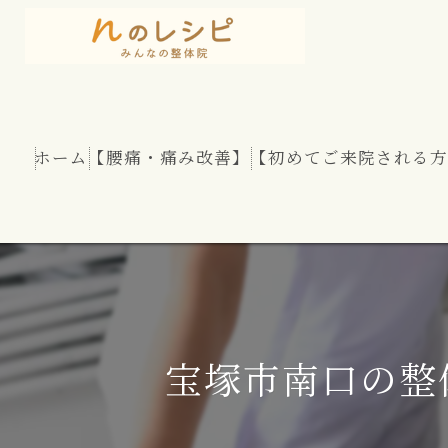
ホーム
【腰痛・痛み改善】
【初めてご来院される方
慢性腰痛
股関節痛
坐骨神経痛
宝塚市南口の整
腰部脊柱管狭窄症
腰のヘルニア（椎間板ヘルニア）