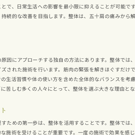
宝塚市の整体で肩の柔軟性を高める
ことで、日常生活への影響を最小限に抑えることが可能で
整体による肩痛改善の生活への影響
、持続的な改善を目指します。整体は、五十肩の痛みから
肩の痛みを軽減するための整体の選び方
整体がもたらす五十肩への新しいアプローチと効果
五十肩に対する整体の最新アプローチ
整体で得られる五十肩改善の具体的な効果
の原因にアプローチする独自の方法にあります。整体では
イズされた施術を行います。筋肉の緊張を解きほぐすだけ
五十肩治療における整体の革新的技術
者の生活習慣や体の使い方を含めた全体的なバランスを考
整体がもたらす五十肩への予防効果
肩に苦しむ多くの人々にとって、整体を選ぶ大きな理由とな
五十肩改善に向けた整体の具体的手法
整体と他の治療法を組み合わせた五十肩対策
ント
五十肩改善整体で自然治癒力を高める秘訣
戻すための第一歩は、整体を活用することです。整体では
整体で自然治癒力を高めるメカニズム
的な施術を受けることが重要です。一度の施術で効果を感