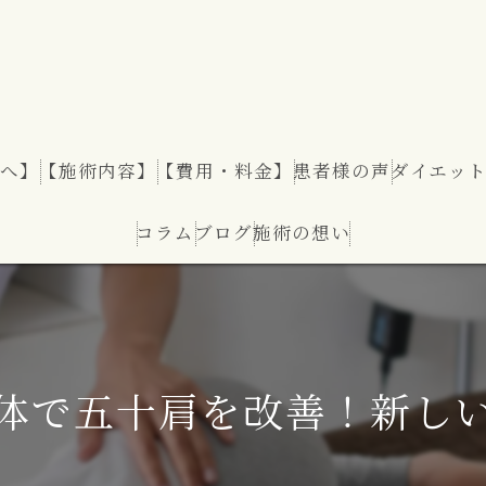
へ】
【施術内容】
【費用・料金】
患者様の声
ダイエッ
コラム
ブログ
施術の想い
ダイエッ
体で五十肩を改善！新し