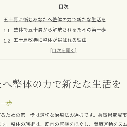
目次
五十肩に悩むあなたへ整体の力で新たな生活を
整体で五十肩から解放されるための第一歩
五十肩改善に整体が選ばれる理由
整体で日常生活を取り戻すためのヒント
五十肩が改善された後の新しいライフスタイル
整体を通じて五十肩の不安を取り除く方法
たへ整体の力で新たな生活を
整体施術による五十肩の効果的なアプローチ
兵庫県宝塚市南口の整体で肩の痛みを軽減する方法
宝塚市南口の整体が提供する肩痛緩和法
第一歩
整体で肩の痛みを和らげるメカニズム
げるための第一歩は適切な治療法の選択です。兵庫県宝塚
肩の痛みを軽減する整体施術のステップ
ます。整体の施術は、筋肉の緊張をほぐし、関節運動をス