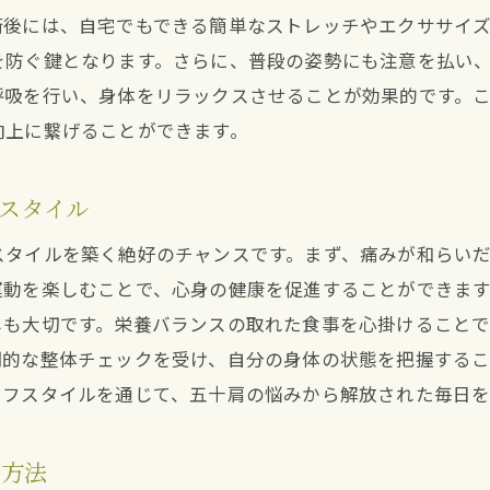
五十肩改善に向けた整体の効果的活用方法
術後には、自宅でもできる簡単なストレッチやエクササイ
自然治癒力を引き出す整体施術の重要性
を防ぐ鍵となります。さらに、普段の姿勢にも注意を払い
整体で健康を取り戻し五十肩を克服
呼吸を行い、身体をリラックスさせることが効果的です。
整体による自然治癒力の向上とその利点
向上に繋げることができます。
五十肩改善における整体の長期的効果
肩の健康を取り戻す整体の力で新しい日々を始めよう
スタイル
整体で肩の健康を再構築する方法
スタイルを築く絶好のチャンスです。まず、痛みが和らい
整体が肩の健康に与えるポジティブな影響
運動を楽しむことで、心身の健康を促進することができま
肩の健康を守るための整体習慣
しも大切です。栄養バランスの取れた食事を心掛けること
整体で肩の健康を維持するためのポイント
期的な整体チェックを受け、自分の身体の状態を把握する
イフスタイルを通じて、五十肩の悩みから解放された毎日
肩の健康を支える整体の具体的なアプローチ
整体を通じて肩の健康を取り戻すプロセス
く方法
宝塚市南口の整体で五十肩とさよならするためのステッ