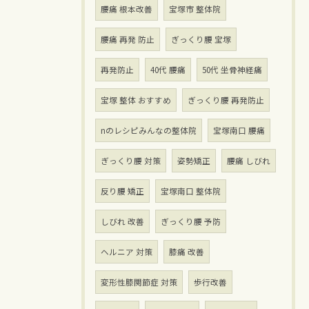
腰痛 根本改善
宝塚市 整体院
腰痛 再発 防止
ぎっくり腰 宝塚
再発防止
40代 腰痛
50代 坐骨神経痛
宝塚 整体 おすすめ
ぎっくり腰 再発防止
nのレシピみんなの整体院
宝塚南口 腰痛
ぎっくり腰 対策
姿勢矯正
腰痛 しびれ
反り腰 矯正
宝塚南口 整体院
しびれ 改善
ぎっくり腰 予防
ヘルニア 対策
膝痛 改善
変形性膝関節症 対策
歩行改善