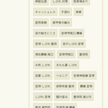
神経伝達
しびれ 対策
駐車場あり
キャッシュレス
子連れ
実績
症例実績
肩甲骨の痛み
足の動きにくさ
宝塚市南口 腰痛
宝塚 しびれ 整体
足のしびれ 宝塚
慢性腰痛 南口
宝塚市南口
整体院
お尻 しびれ
太もも裏 しびれ
足裏 しびれ
ヘルニア
坐骨神経痛 宝塚
宝塚 しびれ
姿勢改善 整体
腰痛 宝塚
しびれ 宝塚
盤の歪み
整体院 選び方
整体 専門院
宝塚市 朝 腰痛