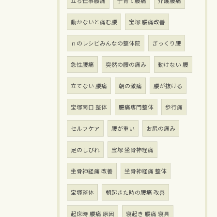
立ち仕事腰痛
子育て腰痛
介護腰痛
動かないと痛む腰
宝塚 腰痛改善
ｎのレシピみんなの整体院
ぎっくり腰
急性腰痛
突然の腰の痛み
動けない 腰
立てない 腰痛
朝の激痛
腰が抜ける
宝塚南口 整体
腰痛専門整体
歩行痛
セルフケア
腰が重い
お尻の痛み
足のしびれ
宝塚 坐骨神経痛
坐骨神経痛 改善
坐骨神経痛 整体
宝塚整体
朝起きた時の腰痛 改善
起床時 腰痛 原因
寝起き 腰痛 寝具