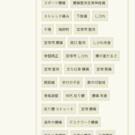
スポーツ腰痛
腰痛整体坐骨神経痛
ストレッチ痛み
下肢痛
しびれ
千種
梅野町
宝塚市 整体
宝塚市 腰痛
南口 整体
しびれ改善
骨盤矯正
宝塚市 しびれ
腰の重だるさ
宝塚 整体
立ち仕事 腰痛
宝塚 膝痛
関節痛
歩行の不安
膝の可動域
骨格調整
40代 反り腰
腰痛 改善
反り腰 ストレート
宝塚 腰痛
長年の腰痛
デスクワーク腰痛