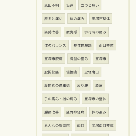
原因不明
坂道
立つと痛い
座ると痛い
体の痛み
宝塚市整体
姿勢改善
疲労感
歩行時の痛み
体のバランス
整体体験談
南口整体
宝塚市腰痛
骨盤の歪み
宝塚市
股関節痛
慢性痛
宝塚南口
股関節の違和感
反り腰
膝痛
手の痛み・指の痛み
宝塚市の整体
腰痛改善
坐骨神経痛
体の歪み
みんなの整体院
南口
宝塚南口整体