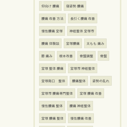
仰向け 腰痛
寝姿勢 腰痛
腰痛 改善 方法
長引く腰痛 改善
慢性腰痛 宝塚
神経整体 宝塚市
腰痛 体験談
宝塚腰痛
太もも 痛み
膝 痛み
根本改善
骨盤調整
骨盤
宝塚 整体 腰痛
宝塚市 神経整体
宝塚南口 整体
腰痛整体
姿勢の乱れ
宝塚市 腰痛専門整体
宝塚 腰痛 改善
慢性腰痛 整体
腰痛 神経整体
宝塚 腰痛 整体
慢性腰痛 改善