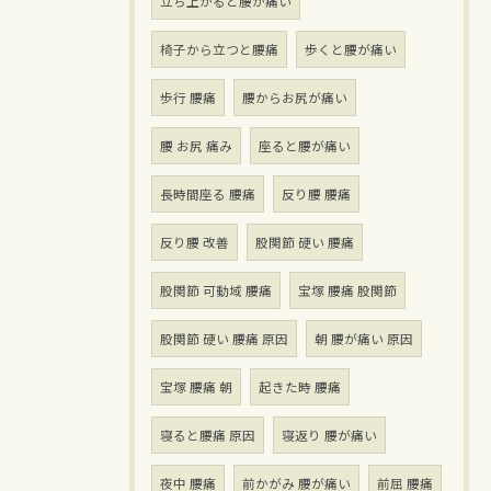
立ち上がると腰が痛い
椅子から立つと腰痛
歩くと腰が痛い
歩行 腰痛
腰からお尻が痛い
腰 お尻 痛み
座ると腰が痛い
長時間座る 腰痛
反り腰 腰痛
反り腰 改善
股関節 硬い 腰痛
股関節 可動域 腰痛
宝塚 腰痛 股関節
股関節 硬い 腰痛 原因
朝 腰が痛い 原因
宝塚 腰痛 朝
起きた時 腰痛
寝ると腰痛 原因
寝返り 腰が痛い
夜中 腰痛
前かがみ 腰が痛い
前屈 腰痛