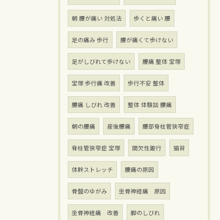
朝 腰が痛い 対処法
歩くと痛い 腰
足の痛み 歩行
腰が痛くて歩けない
足がしびれて歩けない
腰痛 整体 宝塚
宝塚 歩行痛 改善
歩行不安 整体
腰痛 しびれ 改善
整体 体験談 腰痛
朝の腰痛
産後腰痛
腰部脊柱管狭窄症
脊柱管狭窄症 宝塚
間欠性跛行
猫背
体幹ストレッチ
腰痛の原因
骨盤のゆがみ
坐骨神経痛 原因
坐骨神経痛 改善
脚のしびれ