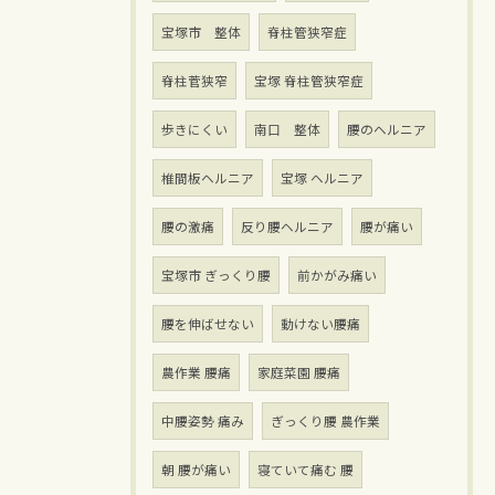
宝塚市 整体
脊柱管狭窄症
脊柱菅狭窄
宝塚 脊柱管狭窄症
歩きにくい
南口 整体
腰のヘルニア
椎間板ヘルニア
宝塚 ヘルニア
腰の激痛
反り腰ヘルニア
腰が痛い
宝塚市 ぎっくり腰
前かがみ痛い
腰を伸ばせない
動けない腰痛
農作業 腰痛
家庭菜園 腰痛
中腰姿勢 痛み
ぎっくり腰 農作業
朝 腰が痛い
寝ていて痛む 腰