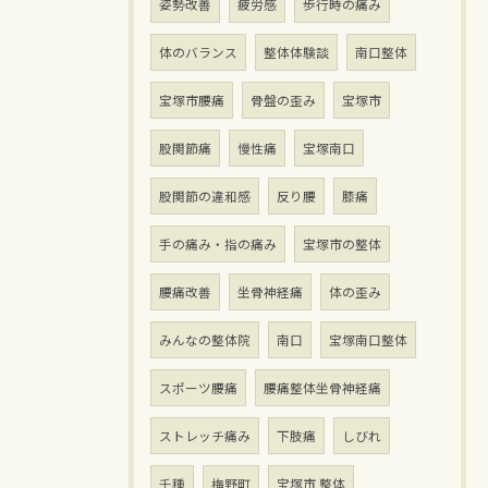
姿勢改善
疲労感
歩行時の痛み
体のバランス
整体体験談
南口整体
宝塚市腰痛
骨盤の歪み
宝塚市
股関節痛
慢性痛
宝塚南口
股関節の違和感
反り腰
膝痛
手の痛み・指の痛み
宝塚市の整体
腰痛改善
坐骨神経痛
体の歪み
みんなの整体院
南口
宝塚南口整体
スポーツ腰痛
腰痛整体坐骨神経痛
ストレッチ痛み
下肢痛
しびれ
千種
梅野町
宝塚市 整体