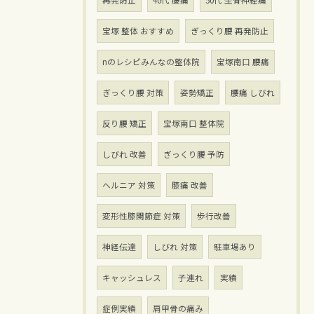
再発防止
40代 腰痛
50代 坐骨神経痛
宝塚 整体 おすすめ
ぎっくり腰 再発防止
nのレシピみんなの整体院
宝塚南口 腰痛
ぎっくり腰 対策
姿勢矯正
腰痛 しびれ
反り腰 矯正
宝塚南口 整体院
しびれ 改善
ぎっくり腰 予防
ヘルニア 対策
膝痛 改善
変形性膝関節症 対策
歩行改善
神経伝達
しびれ 対策
駐車場あり
キャッシュレス
子連れ
実績
症例実績
肩甲骨の痛み