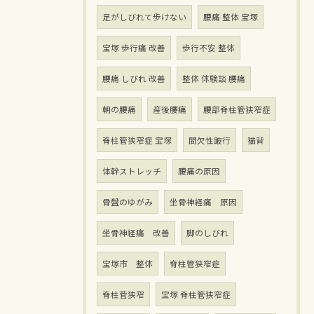
足がしびれて歩けない
腰痛 整体 宝塚
宝塚 歩行痛 改善
歩行不安 整体
腰痛 しびれ 改善
整体 体験談 腰痛
朝の腰痛
産後腰痛
腰部脊柱管狭窄症
脊柱管狭窄症 宝塚
間欠性跛行
猫背
体幹ストレッチ
腰痛の原因
骨盤のゆがみ
坐骨神経痛 原因
坐骨神経痛 改善
脚のしびれ
宝塚市 整体
脊柱管狭窄症
脊柱菅狭窄
宝塚 脊柱管狭窄症