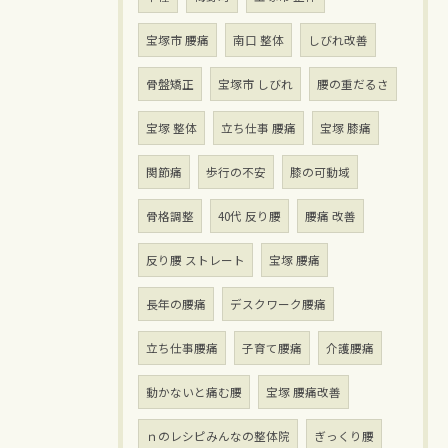
宝塚市 腰痛
南口 整体
しびれ改善
骨盤矯正
宝塚市 しびれ
腰の重だるさ
宝塚 整体
立ち仕事 腰痛
宝塚 膝痛
関節痛
歩行の不安
膝の可動域
骨格調整
40代 反り腰
腰痛 改善
反り腰 ストレート
宝塚 腰痛
長年の腰痛
デスクワーク腰痛
立ち仕事腰痛
子育て腰痛
介護腰痛
動かないと痛む腰
宝塚 腰痛改善
ｎのレシピみんなの整体院
ぎっくり腰