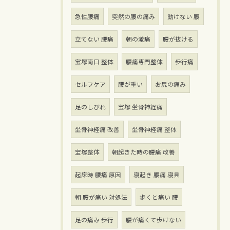
急性腰痛
突然の腰の痛み
動けない 腰
立てない 腰痛
朝の激痛
腰が抜ける
宝塚南口 整体
腰痛専門整体
歩行痛
セルフケア
腰が重い
お尻の痛み
足のしびれ
宝塚 坐骨神経痛
坐骨神経痛 改善
坐骨神経痛 整体
宝塚整体
朝起きた時の腰痛 改善
起床時 腰痛 原因
寝起き 腰痛 寝具
朝 腰が痛い 対処法
歩くと痛い 腰
足の痛み 歩行
腰が痛くて歩けない