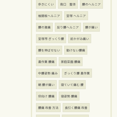
歩きにくい
南口 整体
腰のヘルニア
椎間板ヘルニア
宝塚 ヘルニア
腰の激痛
反り腰ヘルニア
腰が痛い
宝塚市 ぎっくり腰
前かがみ痛い
腰を伸ばせない
動けない腰痛
農作業 腰痛
家庭菜園 腰痛
中腰姿勢 痛み
ぎっくり腰 農作業
朝 腰が痛い
寝ていて痛む 腰
仰向け 腰痛
寝姿勢 腰痛
腰痛 改善 方法
長引く腰痛 改善