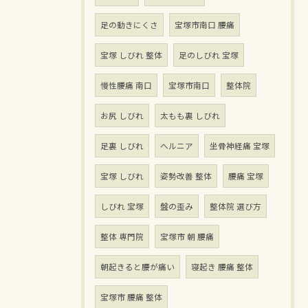
足の動きにくさ
宝塚市南口 腰痛
宝塚 しびれ 整体
足のしびれ 宝塚
慢性腰痛 南口
宝塚市南口
整体院
お尻 しびれ
太もも裏 しびれ
足裏 しびれ
ヘルニア
坐骨神経痛 宝塚
宝塚 しびれ
姿勢改善 整体
腰痛 宝塚
しびれ 宝塚
盤の歪み
整体院 選び方
整体 専門院
宝塚市 朝 腰痛
朝起きると腰が痛い
寝起き 腰痛 整体
宝塚市 腰痛 整体