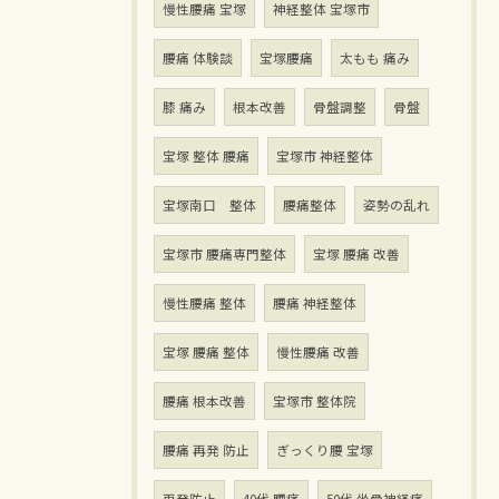
慢性腰痛 宝塚
神経整体 宝塚市
腰痛 体験談
宝塚腰痛
太もも 痛み
膝 痛み
根本改善
骨盤調整
骨盤
宝塚 整体 腰痛
宝塚市 神経整体
宝塚南口 整体
腰痛整体
姿勢の乱れ
宝塚市 腰痛専門整体
宝塚 腰痛 改善
慢性腰痛 整体
腰痛 神経整体
宝塚 腰痛 整体
慢性腰痛 改善
腰痛 根本改善
宝塚市 整体院
腰痛 再発 防止
ぎっくり腰 宝塚