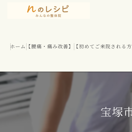
ホーム
【腰痛・痛み改善】
【初めてご来院される方
慢性腰痛
股関節痛
坐骨神経痛
宝塚
腰部脊柱管狭窄症
腰のヘルニア（椎間板ヘルニア）