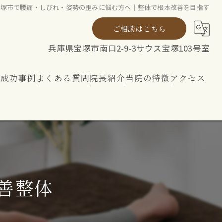
宝塚市で腰痛・しびれ・姿勢の歪みに悩む方へ｜整体で根本改善を目指す
ご相談はこちら
兵庫県宝塚市南口2-9-3サウス宝塚103号室
ト成功事例
よくある質問
院長紹介
当院の特徴
アクセス
ト
整体
リハビリ
内外から整える 神経ケア
善整体