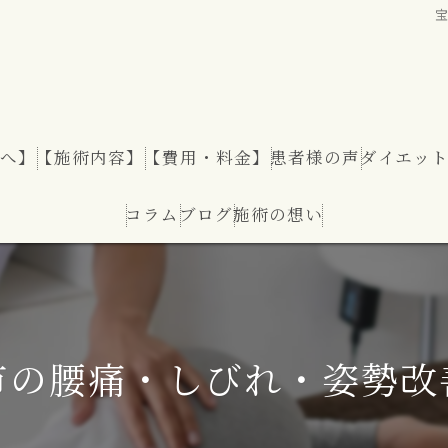
へ】
【施術内容】
【費用・料金】
患者様の声
ダイエッ
コラム
ブログ
施術の想い
ダイエッ
市の腰痛・しびれ・姿勢改