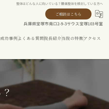
整体はどんな人に向いている？腰痛整体を検討している方へ
ご相談はこちら
兵庫県宝塚市南口2-9-3サウス宝塚103号室
ト成功事例
よくある質問
院長紹介
当院の特徴
アクセス
ト
整体
リハビリ
内外から整える 神経ケア
る？