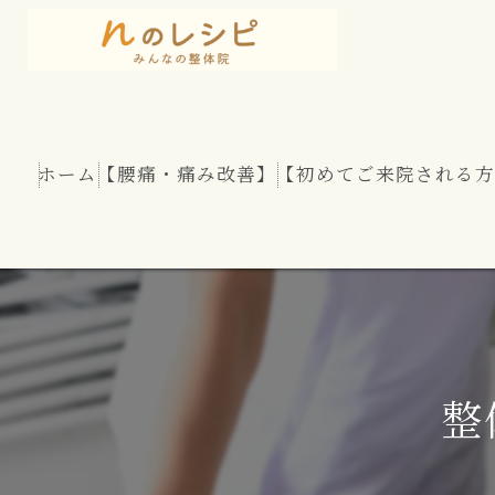
ホーム
【腰痛・痛み改善】
【初めてご来院される方
慢性腰痛
股関節痛
坐骨神経痛
整
腰部脊柱管狭窄症
腰のヘルニア（椎間板ヘルニア）