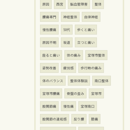
原因
西宮
脳血管障害
整体
腰痛専門
神経整体
自律神経
慢性腰痛
50代
歩くと痛い
原因不明
坂道
立つと痛い
座ると痛い
体の痛み
宝塚市整体
姿勢改善
疲労感
歩行時の痛み
体のバランス
整体体験談
南口整体
宝塚市腰痛
骨盤の歪み
宝塚市
股関節痛
慢性痛
宝塚南口
股関節の違和感
反り腰
膝痛