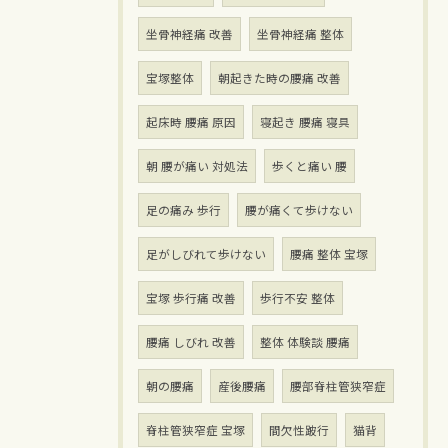
坐骨神経痛 改善
坐骨神経痛 整体
宝塚整体
朝起きた時の腰痛 改善
起床時 腰痛 原因
寝起き 腰痛 寝具
朝 腰が痛い 対処法
歩くと痛い 腰
足の痛み 歩行
腰が痛くて歩けない
足がしびれて歩けない
腰痛 整体 宝塚
宝塚 歩行痛 改善
歩行不安 整体
腰痛 しびれ 改善
整体 体験談 腰痛
朝の腰痛
産後腰痛
腰部脊柱管狭窄症
脊柱管狭窄症 宝塚
間欠性跛行
猫背