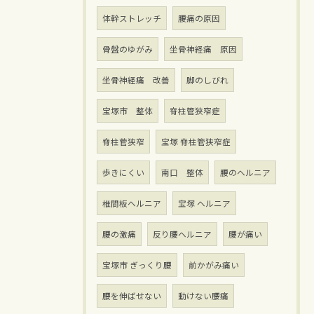
体幹ストレッチ
腰痛の原因
骨盤のゆがみ
坐骨神経痛 原因
坐骨神経痛 改善
脚のしびれ
宝塚市 整体
脊柱管狭窄症
脊柱菅狭窄
宝塚 脊柱管狭窄症
歩きにくい
南口 整体
腰のヘルニア
椎間板ヘルニア
宝塚 ヘルニア
腰の激痛
反り腰ヘルニア
腰が痛い
宝塚市 ぎっくり腰
前かがみ痛い
腰を伸ばせない
動けない腰痛