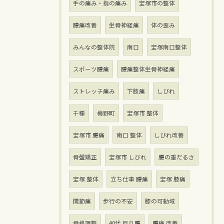
手の痛み・指の痛み
宝塚市の整体
腰痛改善
坐骨神経痛
体の歪み
みんなの整体院
南口
宝塚南口整体
スポーツ腰痛
腰痛整体坐骨神経痛
ストレッチ痛み
下肢痛
しびれ
千種
梅野町
宝塚市 整体
宝塚市 腰痛
南口 整体
しびれ改善
骨盤矯正
宝塚市 しびれ
腰の重だるさ
宝塚 整体
立ち仕事 腰痛
宝塚 膝痛
関節痛
歩行の不安
膝の可動域
骨格調整
40代 反り腰
腰痛 改善