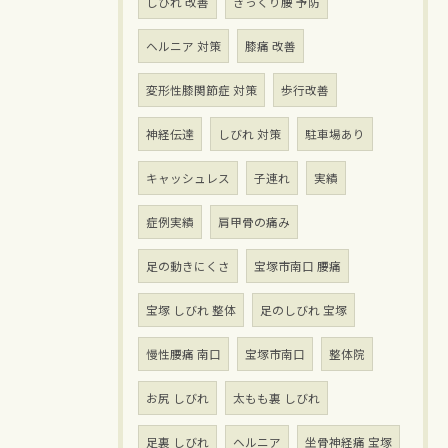
しびれ 改善
ぎっくり腰 予防
ヘルニア 対策
膝痛 改善
変形性膝関節症 対策
歩行改善
神経伝達
しびれ 対策
駐車場あり
キャッシュレス
子連れ
実績
症例実績
肩甲骨の痛み
足の動きにくさ
宝塚市南口 腰痛
宝塚 しびれ 整体
足のしびれ 宝塚
慢性腰痛 南口
宝塚市南口
整体院
お尻 しびれ
太もも裏 しびれ
足裏 しびれ
ヘルニア
坐骨神経痛 宝塚