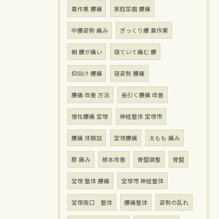
農作業 腰痛
家庭菜園 腰痛
中腰姿勢 痛み
ぎっくり腰 農作業
朝 腰が痛い
寝ていて痛む 腰
仰向け 腰痛
寝姿勢 腰痛
腰痛 改善 方法
長引く腰痛 改善
慢性腰痛 宝塚
神経整体 宝塚市
腰痛 体験談
宝塚腰痛
太もも 痛み
膝 痛み
根本改善
骨盤調整
骨盤
宝塚 整体 腰痛
宝塚市 神経整体
宝塚南口 整体
腰痛整体
姿勢の乱れ