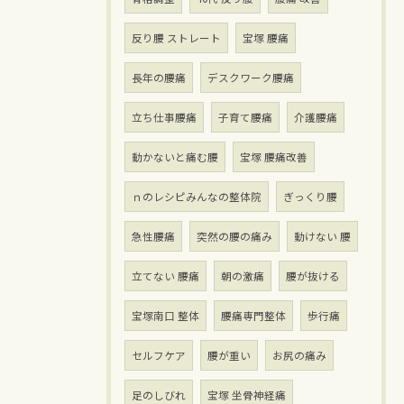
反り腰 ストレート
宝塚 腰痛
長年の腰痛
デスクワーク腰痛
立ち仕事腰痛
子育て腰痛
介護腰痛
動かないと痛む腰
宝塚 腰痛改善
ｎのレシピみんなの整体院
ぎっくり腰
急性腰痛
突然の腰の痛み
動けない 腰
立てない 腰痛
朝の激痛
腰が抜ける
宝塚南口 整体
腰痛専門整体
歩行痛
セルフケア
腰が重い
お尻の痛み
足のしびれ
宝塚 坐骨神経痛