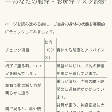
あなたの腰痛・お尻痛リスク診断
ページを読み進める前に、ご自身の身体の状態を客観的
にチェックしてみましょう。
該当
チェック項目
（◯/
身体の危険度とアドバイス
×）
椅子に座る時、つい
骨盤がねじれ、お尻の神経
足を組んでしまう
を常に圧迫しています。
重心が偏り、片側の腰・股
左右で靴の減り方が
関節に過負荷がかかってい
明らかに違う
ます。
背骨が歪み、神経伝達に大
鏡で見ると、肩や腰