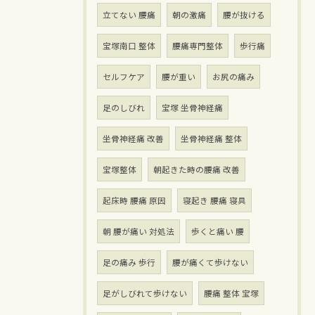
立てない 腰痛
朝の激痛
腰が抜ける
宝塚南口 整体
腰痛専門整体
歩行痛
セルフケア
腰が重い
お尻の痛み
足のしびれ
宝塚 坐骨神経痛
坐骨神経痛 改善
坐骨神経痛 整体
宝塚整体
朝起きた時の腰痛 改善
起床時 腰痛 原因
寝起き 腰痛 寝具
朝 腰が痛い 対処法
歩くと痛い 腰
足の痛み 歩行
腰が痛くて歩けない
足がしびれて歩けない
腰痛 整体 宝塚