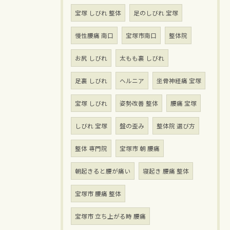
宝塚 しびれ 整体
足のしびれ 宝塚
慢性腰痛 南口
宝塚市南口
整体院
お尻 しびれ
太もも裏 しびれ
足裏 しびれ
ヘルニア
坐骨神経痛 宝塚
宝塚 しびれ
姿勢改善 整体
腰痛 宝塚
しびれ 宝塚
盤の歪み
整体院 選び方
整体 専門院
宝塚市 朝 腰痛
朝起きると腰が痛い
寝起き 腰痛 整体
宝塚市 腰痛 整体
宝塚市 立ち上がる時 腰痛