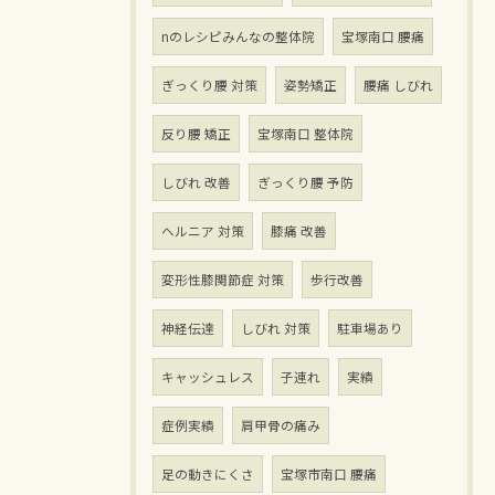
nのレシピみんなの整体院
宝塚南口 腰痛
ぎっくり腰 対策
姿勢矯正
腰痛 しびれ
反り腰 矯正
宝塚南口 整体院
しびれ 改善
ぎっくり腰 予防
ヘルニア 対策
膝痛 改善
変形性膝関節症 対策
歩行改善
神経伝達
しびれ 対策
駐車場あり
キャッシュレス
子連れ
実績
症例実績
肩甲骨の痛み
足の動きにくさ
宝塚市南口 腰痛