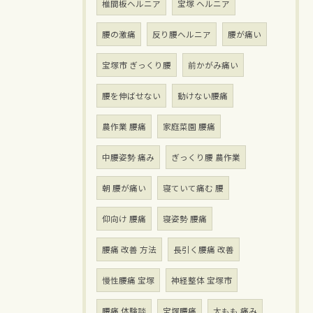
椎間板ヘルニア
宝塚 ヘルニア
腰の激痛
反り腰ヘルニア
腰が痛い
宝塚市 ぎっくり腰
前かがみ痛い
腰を伸ばせない
動けない腰痛
農作業 腰痛
家庭菜園 腰痛
中腰姿勢 痛み
ぎっくり腰 農作業
朝 腰が痛い
寝ていて痛む 腰
仰向け 腰痛
寝姿勢 腰痛
腰痛 改善 方法
長引く腰痛 改善
慢性腰痛 宝塚
神経整体 宝塚市
腰痛 体験談
宝塚腰痛
太もも 痛み