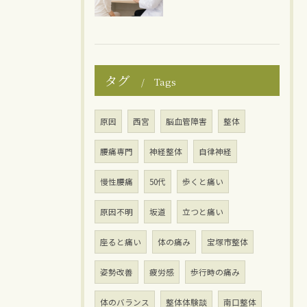
タグ
Tags
原因
西宮
脳血管障害
整体
腰痛専門
神経整体
自律神経
慢性腰痛
50代
歩くと痛い
原因不明
坂道
立つと痛い
座ると痛い
体の痛み
宝塚市整体
姿勢改善
疲労感
歩行時の痛み
体のバランス
整体体験談
南口整体