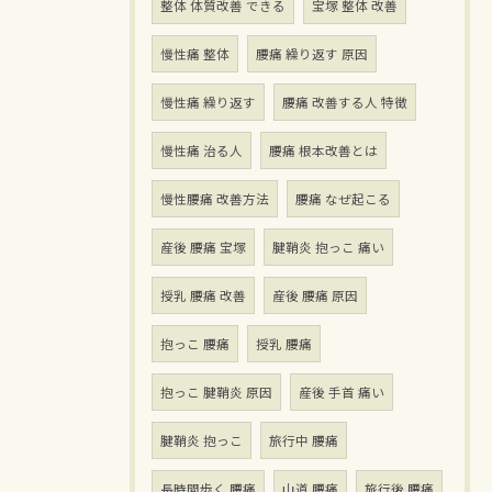
整体 体質改善 できる
宝塚 整体 改善
慢性痛 整体
腰痛 繰り返す 原因
慢性痛 繰り返す
腰痛 改善する人 特徴
慢性痛 治る人
腰痛 根本改善とは
慢性腰痛 改善方法
腰痛 なぜ起こる
産後 腰痛 宝塚
腱鞘炎 抱っこ 痛い
授乳 腰痛 改善
産後 腰痛 原因
抱っこ 腰痛
授乳 腰痛
抱っこ 腱鞘炎 原因
産後 手首 痛い
腱鞘炎 抱っこ
旅行中 腰痛
長時間歩く 腰痛
山道 腰痛
旅行後 腰痛