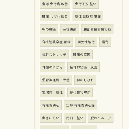
宝塚 歩行痛 改善
歩行不安 整体
腰痛 しびれ 改善
整体 体験談 腰痛
朝の腰痛
産後腰痛
腰部脊柱管狭窄症
脊柱管狭窄症 宝塚
間欠性跛行
猫背
体幹ストレッチ
腰痛の原因
骨盤のゆがみ
坐骨神経痛 原因
坐骨神経痛 改善
脚のしびれ
宝塚市 整体
脊柱管狭窄症
脊柱菅狭窄
宝塚 脊柱管狭窄症
歩きにくい
南口 整体
腰のヘルニア