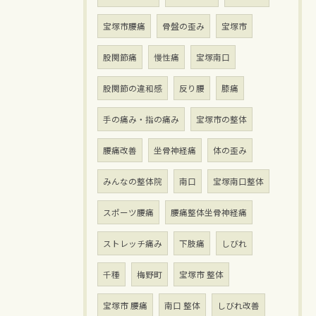
宝塚市腰痛
骨盤の歪み
宝塚市
股関節痛
慢性痛
宝塚南口
股関節の違和感
反り腰
膝痛
手の痛み・指の痛み
宝塚市の整体
腰痛改善
坐骨神経痛
体の歪み
みんなの整体院
南口
宝塚南口整体
スポーツ腰痛
腰痛整体坐骨神経痛
ストレッチ痛み
下肢痛
しびれ
千種
梅野町
宝塚市 整体
宝塚市 腰痛
南口 整体
しびれ改善