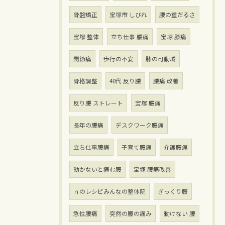
骨盤矯正
宝塚市 しびれ
腰の重だるさ
宝塚 整体
立ち仕事 腰痛
宝塚 膝痛
関節痛
歩行の不安
膝の可動域
骨格調整
40代 反り腰
腰痛 改善
反り腰 ストレート
宝塚 腰痛
長年の腰痛
デスクワーク腰痛
立ち仕事腰痛
子育て腰痛
介護腰痛
動かないと痛む腰
宝塚 腰痛改善
ｎのレシピみんなの整体院
ぎっくり腰
急性腰痛
突然の腰の痛み
動けない 腰