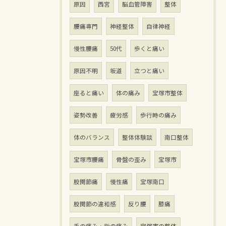
原因
西宮
脳血管障害
整体
腰痛専門
神経整体
自律神経
慢性腰痛
50代
歩くと痛い
原因不明
坂道
立つと痛い
座ると痛い
体の痛み
宝塚市整体
姿勢改善
疲労感
歩行時の痛み
体のバランス
整体体験談
南口整体
宝塚市腰痛
骨盤の歪み
宝塚市
股関節痛
慢性痛
宝塚南口
股関節の違和感
反り腰
膝痛
手の痛み・指の痛み
宝塚市の整体