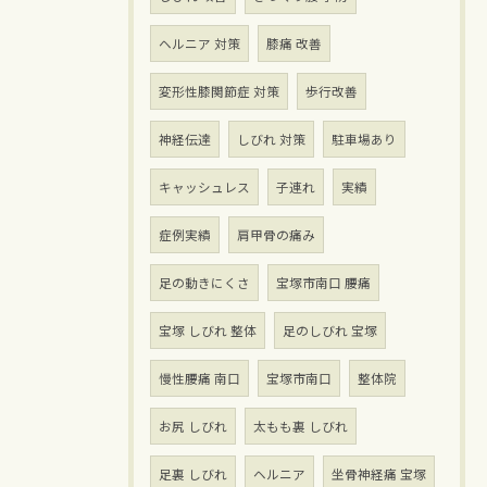
ヘルニア 対策
膝痛 改善
変形性膝関節症 対策
歩行改善
神経伝達
しびれ 対策
駐車場あり
キャッシュレス
子連れ
実績
症例実績
肩甲骨の痛み
足の動きにくさ
宝塚市南口 腰痛
宝塚 しびれ 整体
足のしびれ 宝塚
慢性腰痛 南口
宝塚市南口
整体院
お尻 しびれ
太もも裏 しびれ
足裏 しびれ
ヘルニア
坐骨神経痛 宝塚