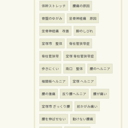
体幹ストレッチ
腰痛の原因
骨盤のゆがみ
坐骨神経痛 原因
坐骨神経痛 改善
脚のしびれ
宝塚市 整体
脊柱管狭窄症
脊柱菅狭窄
宝塚 脊柱管狭窄症
歩きにくい
南口 整体
腰のヘルニア
椎間板ヘルニア
宝塚 ヘルニア
腰の激痛
反り腰ヘルニア
腰が痛い
宝塚市 ぎっくり腰
前かがみ痛い
腰を伸ばせない
動けない腰痛