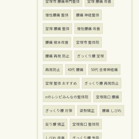
宝塚市 腰痛専門整体
宝塚 腰痛 改善
慢性腰痛 整体
腰痛 神経整体
宝塚 腰痛 整体
慢性腰痛 改善
腰痛 根本改善
宝塚市 整体院
腰痛 再発 防止
ぎっくり腰 宝塚
再発防止
40代 腰痛
50代 坐骨神経痛
宝塚 整体 おすすめ
ぎっくり腰 再発防止
nのレシピみんなの整体院
宝塚南口 腰痛
ぎっくり腰 対策
姿勢矯正
腰痛 しびれ
反り腰 矯正
宝塚南口 整体院
しびれ 改善
ぎっくり腰 予防