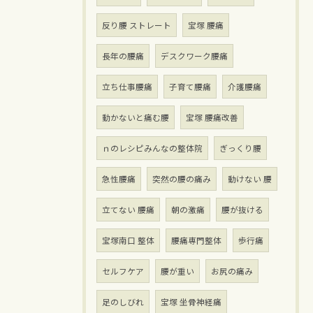
反り腰 ストレート
宝塚 腰痛
長年の腰痛
デスクワーク腰痛
立ち仕事腰痛
子育て腰痛
介護腰痛
動かないと痛む腰
宝塚 腰痛改善
ｎのレシピみんなの整体院
ぎっくり腰
急性腰痛
突然の腰の痛み
動けない 腰
立てない 腰痛
朝の激痛
腰が抜ける
宝塚南口 整体
腰痛専門整体
歩行痛
セルフケア
腰が重い
お尻の痛み
足のしびれ
宝塚 坐骨神経痛