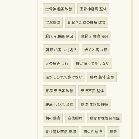
坐骨神経痛 改善
坐骨神経痛 整体
宝塚整体
朝起きた時の腰痛 改善
起床時 腰痛 原因
寝起き 腰痛 寝具
朝 腰が痛い 対処法
歩くと痛い 腰
足の痛み 歩行
腰が痛くて歩けない
足がしびれて歩けない
腰痛 整体 宝塚
宝塚 歩行痛 改善
歩行不安 整体
腰痛 しびれ 改善
整体 体験談 腰痛
朝の腰痛
産後腰痛
腰部脊柱管狭窄症
脊柱管狭窄症 宝塚
間欠性跛行
猫背