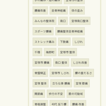
腰痛改善
坐骨神経痛
体の歪み
みんなの整体院
南口
宝塚南口整体
スポーツ腰痛
腰痛整体坐骨神経痛
ストレッチ痛み
下肢痛
しびれ
千種
梅野町
宝塚市 整体
宝塚市 腰痛
南口 整体
しびれ改善
骨盤矯正
宝塚市 しびれ
腰の重だるさ
宝塚 整体
立ち仕事 腰痛
宝塚 膝痛
関節痛
歩行の不安
膝の可動域
骨格調整
40代 反り腰
腰痛 改善