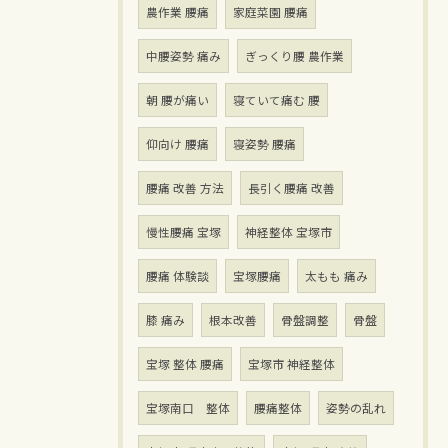
農作業 腰痛
家庭菜園 腰痛
中腰姿勢 痛み
ぎっくり腰 農作業
朝 腰が痛い
寝ていて痛む 腰
仰向け 腰痛
寝姿勢 腰痛
腰痛 改善 方法
長引く腰痛 改善
慢性腰痛 宝塚
神経整体 宝塚市
腰痛 体験談
宝塚腰痛
太もも 痛み
膝 痛み
根本改善
骨盤調整
骨盤
宝塚 整体 腰痛
宝塚市 神経整体
宝塚南口 整体
腰痛整体
姿勢の乱れ