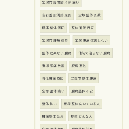
宝塚市 股関節 片側 痛い
左右差 股関節 原因
宝塚 整体 回数
腰痛 整体 何回
整体 通院 目安
宝塚市 腰痛 改善
宝塚 腰痛 改善しない
整体 効果ない 腰痛
他院で治らない 腰痛
宝塚 腰痛 放置
腰痛 悪化
慢性腰痛 原因
宝塚市 整体 腰痛
宝塚 整体 痛い
腰痛整体 不安
整体 怖い
宝塚 整体 向いている人
腰痛整体 効果
整体 どんな人
宝塚 整体 初回
腰痛整体 流れ