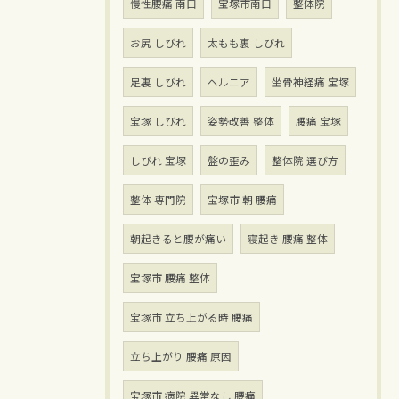
慢性腰痛 南口
宝塚市南口
整体院
お尻 しびれ
太もも裏 しびれ
足裏 しびれ
ヘルニア
坐骨神経痛 宝塚
宝塚 しびれ
姿勢改善 整体
腰痛 宝塚
しびれ 宝塚
盤の歪み
整体院 選び方
整体 専門院
宝塚市 朝 腰痛
朝起きると腰が痛い
寝起き 腰痛 整体
宝塚市 腰痛 整体
宝塚市 立ち上がる時 腰痛
立ち上がり 腰痛 原因
宝塚市 病院 異常なし 腰痛