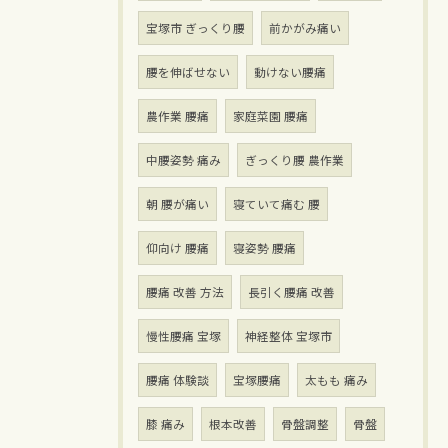
宝塚市 ぎっくり腰
前かがみ痛い
腰を伸ばせない
動けない腰痛
農作業 腰痛
家庭菜園 腰痛
中腰姿勢 痛み
ぎっくり腰 農作業
朝 腰が痛い
寝ていて痛む 腰
仰向け 腰痛
寝姿勢 腰痛
腰痛 改善 方法
長引く腰痛 改善
慢性腰痛 宝塚
神経整体 宝塚市
腰痛 体験談
宝塚腰痛
太もも 痛み
膝 痛み
根本改善
骨盤調整
骨盤