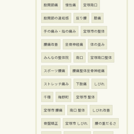
股関節痛
慢性痛
宝塚南口
股関節の違和感
反り腰
膝痛
手の痛み・指の痛み
宝塚市の整体
腰痛改善
坐骨神経痛
体の歪み
みんなの整体院
南口
宝塚南口整体
スポーツ腰痛
腰痛整体坐骨神経痛
ストレッチ痛み
下肢痛
しびれ
千種
梅野町
宝塚市 整体
宝塚市 腰痛
南口 整体
しびれ改善
骨盤矯正
宝塚市 しびれ
腰の重だるさ