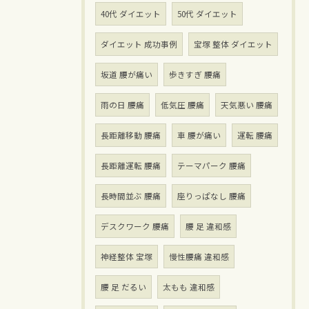
40代 ダイエット
50代 ダイエット
ダイエット 成功事例
宝塚 整体 ダイエット
坂道 腰が痛い
歩きすぎ 腰痛
雨の日 腰痛
低気圧 腰痛
天気悪い 腰痛
長距離移動 腰痛
車 腰が痛い
運転 腰痛
長距離運転 腰痛
テーマパーク 腰痛
長時間並ぶ 腰痛
座りっぱなし 腰痛
デスクワーク 腰痛
腰 足 違和感
神経整体 宝塚
慢性腰痛 違和感
腰 足 だるい
太もも 違和感