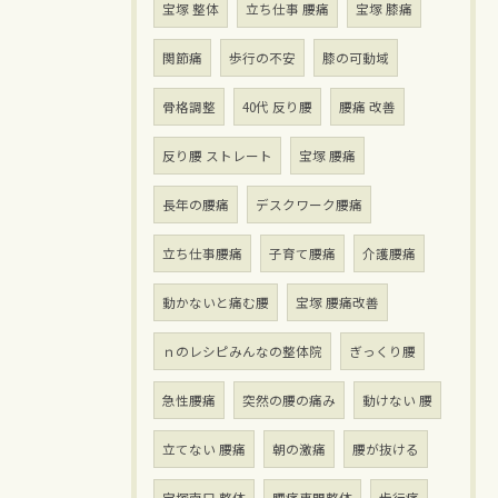
宝塚 整体
立ち仕事 腰痛
宝塚 膝痛
関節痛
歩行の不安
膝の可動域
骨格調整
40代 反り腰
腰痛 改善
反り腰 ストレート
宝塚 腰痛
長年の腰痛
デスクワーク腰痛
立ち仕事腰痛
子育て腰痛
介護腰痛
動かないと痛む腰
宝塚 腰痛改善
ｎのレシピみんなの整体院
ぎっくり腰
急性腰痛
突然の腰の痛み
動けない 腰
立てない 腰痛
朝の激痛
腰が抜ける