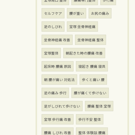
宝塚南口 整体
腰痛専門整体
歩行痛
セルフケア
腰が重い
お尻の痛み
足のしびれ
宝塚 坐骨神経痛
坐骨神経痛 改善
坐骨神経痛 整体
宝塚整体
朝起きた時の腰痛 改善
起床時 腰痛 原因
寝起き 腰痛 寝具
朝 腰が痛い 対処法
歩くと痛い 腰
足の痛み 歩行
腰が痛くて歩けない
足がしびれて歩けない
腰痛 整体 宝塚
宝塚 歩行痛 改善
歩行不安 整体
腰痛 しびれ 改善
整体 体験談 腰痛