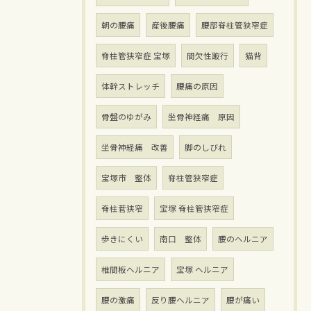
朝の腰痛
産後腰痛
腰部脊柱管狭窄症
脊柱管狭窄症 宝塚
間欠性跛行
猫背
体幹ストレッチ
腰痛の原因
骨盤のゆがみ
坐骨神経痛 原因
坐骨神経痛 改善
脚のしびれ
宝塚市 整体
脊柱管狭窄症
脊柱菅狭窄
宝塚 脊柱管狭窄症
歩きにくい
南口 整体
腰のヘルニア
椎間板ヘルニア
宝塚 ヘルニア
腰の激痛
反り腰ヘルニア
腰が痛い