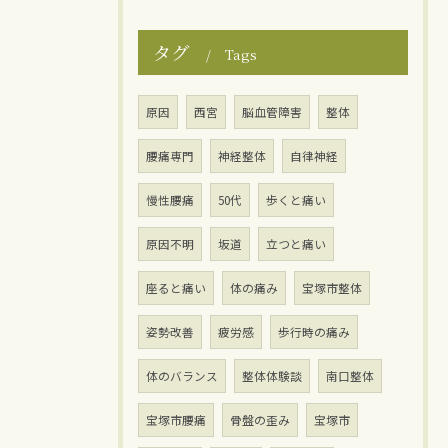
タグ
Tags
原因
西宮
脳血管障害
整体
腰痛専門
神経整体
自律神経
慢性腰痛
50代
歩くと痛い
原因不明
坂道
立つと痛い
座ると痛い
体の痛み
宝塚市整体
姿勢改善
疲労感
歩行時の痛み
体のバランス
整体体験談
南口整体
宝塚市腰痛
骨盤の歪み
宝塚市