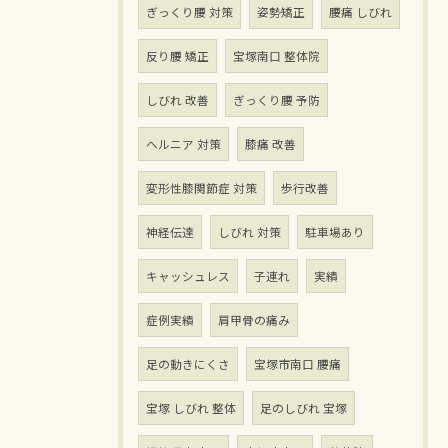
ぎっくり腰 対策
姿勢矯正
腰痛 しびれ
反り腰 矯正
宝塚南口 整体院
しびれ 改善
ぎっくり腰 予防
ヘルニア 対策
膝痛 改善
変形性膝関節症 対策
歩行改善
神経伝達
しびれ 対策
駐車場あり
キャッシュレス
子連れ
実績
症例実績
肩甲骨の痛み
足の動きにくさ
宝塚市南口 腰痛
宝塚 しびれ 整体
足のしびれ 宝塚