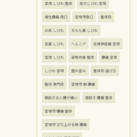
宝塚 しびれ 整体
足のしびれ 宝塚
慢性腰痛 南口
宝塚市南口
整体院
お尻 しびれ
太もも裏 しびれ
足裏 しびれ
ヘルニア
坐骨神経痛 宝塚
宝塚 しびれ
姿勢改善 整体
腰痛 宝塚
しびれ 宝塚
盤の歪み
整体院 選び方
整体 専門院
宝塚市 朝 腰痛
朝起きると腰が痛い
寝起き 腰痛 整体
宝塚市 腰痛 整体
宝塚市 立ち上がる時 腰痛