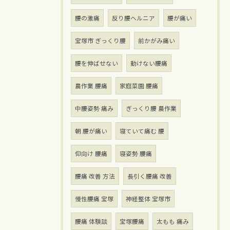
腰の激痛
反り腰ヘルニア
腰が痛い
宝塚市 ぎっくり腰
前かがみ痛い
腰を伸ばせない
動けない腰痛
農作業 腰痛
家庭菜園 腰痛
中腰姿勢 痛み
ぎっくり腰 農作業
朝 腰が痛い
寝ていて痛む 腰
仰向け 腰痛
寝姿勢 腰痛
腰痛 改善 方法
長引く腰痛 改善
慢性腰痛 宝塚
神経整体 宝塚市
腰痛 体験談
宝塚腰痛
太もも 痛み