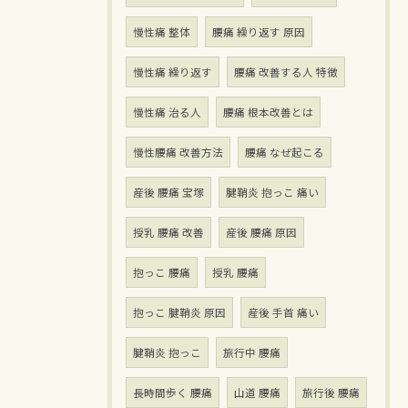
慢性痛 整体
腰痛 繰り返す 原因
慢性痛 繰り返す
腰痛 改善する人 特徴
慢性痛 治る人
腰痛 根本改善とは
慢性腰痛 改善方法
腰痛 なぜ起こる
産後 腰痛 宝塚
腱鞘炎 抱っこ 痛い
授乳 腰痛 改善
産後 腰痛 原因
抱っこ 腰痛
授乳 腰痛
抱っこ 腱鞘炎 原因
産後 手首 痛い
腱鞘炎 抱っこ
旅行中 腰痛
長時間歩く 腰痛
山道 腰痛
旅行後 腰痛