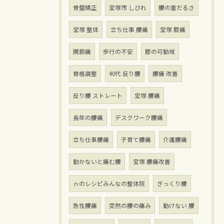
骨盤矯正
宝塚市 しびれ
腰の重だるさ
宝塚 整体
立ち仕事 腰痛
宝塚 膝痛
関節痛
歩行の不安
膝の可動域
骨格調整
40代 反り腰
腰痛 改善
反り腰 ストレート
宝塚 腰痛
長年の腰痛
デスクワーク腰痛
立ち仕事腰痛
子育て腰痛
介護腰痛
動かないと痛む腰
宝塚 腰痛改善
ｎのレシピみんなの整体院
ぎっくり腰
急性腰痛
突然の腰の痛み
動けない 腰