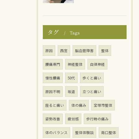
タグ
Tags
原因
西宮
脳血管障害
整体
腰痛専門
神経整体
自律神経
慢性腰痛
50代
歩くと痛い
原因不明
坂道
立つと痛い
座ると痛い
体の痛み
宝塚市整体
姿勢改善
疲労感
歩行時の痛み
体のバランス
整体体験談
南口整体