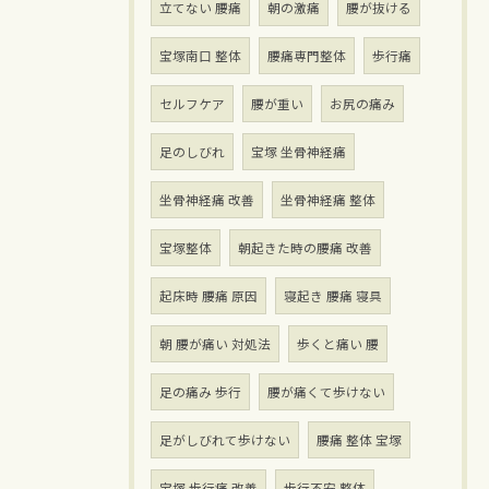
立てない 腰痛
朝の激痛
腰が抜ける
宝塚南口 整体
腰痛専門整体
歩行痛
セルフケア
腰が重い
お尻の痛み
足のしびれ
宝塚 坐骨神経痛
坐骨神経痛 改善
坐骨神経痛 整体
宝塚整体
朝起きた時の腰痛 改善
起床時 腰痛 原因
寝起き 腰痛 寝具
朝 腰が痛い 対処法
歩くと痛い 腰
足の痛み 歩行
腰が痛くて歩けない
足がしびれて歩けない
腰痛 整体 宝塚
宝塚 歩行痛 改善
歩行不安 整体