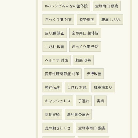
nのレシピみんなの整体院
宝塚南口 腰痛
ぎっくり腰 対策
姿勢矯正
腰痛 しびれ
反り腰 矯正
宝塚南口 整体院
しびれ 改善
ぎっくり腰 予防
ヘルニア 対策
膝痛 改善
変形性膝関節症 対策
歩行改善
神経伝達
しびれ 対策
駐車場あり
キャッシュレス
子連れ
実績
症例実績
肩甲骨の痛み
足の動きにくさ
宝塚市南口 腰痛