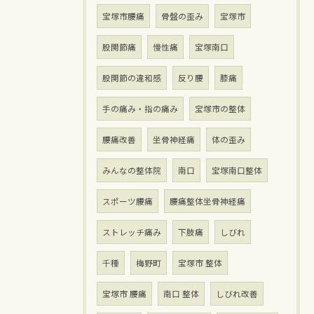
宝塚市腰痛
骨盤の歪み
宝塚市
股関節痛
慢性痛
宝塚南口
股関節の違和感
反り腰
膝痛
手の痛み・指の痛み
宝塚市の整体
腰痛改善
坐骨神経痛
体の歪み
みんなの整体院
南口
宝塚南口整体
スポーツ腰痛
腰痛整体坐骨神経痛
ストレッチ痛み
下肢痛
しびれ
千種
梅野町
宝塚市 整体
宝塚市 腰痛
南口 整体
しびれ改善