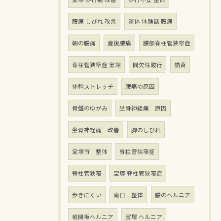
腰痛 しびれ 改善
整体 体験談 腰痛
朝の腰痛
産後腰痛
腰部脊柱管狭窄症
脊柱管狭窄症 宝塚
間欠性跛行
猫背
体幹ストレッチ
腰痛の原因
骨盤のゆがみ
坐骨神経痛 原因
坐骨神経痛 改善
脚のしびれ
宝塚市 整体
脊柱管狭窄症
脊柱菅狭窄
宝塚 脊柱管狭窄症
歩きにくい
南口 整体
腰のヘルニア
椎間板ヘルニア
宝塚 ヘルニア