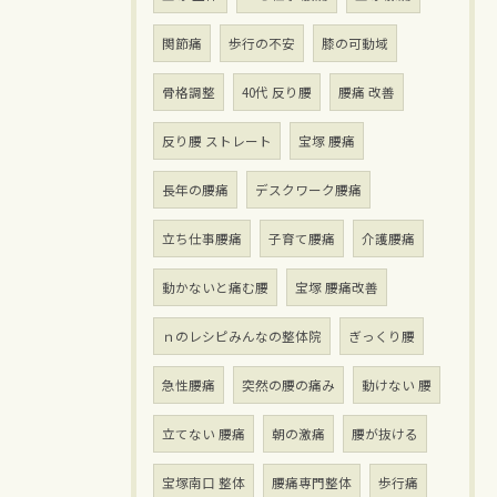
関節痛
歩行の不安
膝の可動域
骨格調整
40代 反り腰
腰痛 改善
反り腰 ストレート
宝塚 腰痛
長年の腰痛
デスクワーク腰痛
立ち仕事腰痛
子育て腰痛
介護腰痛
動かないと痛む腰
宝塚 腰痛改善
ｎのレシピみんなの整体院
ぎっくり腰
急性腰痛
突然の腰の痛み
動けない 腰
立てない 腰痛
朝の激痛
腰が抜ける
宝塚南口 整体
腰痛専門整体
歩行痛