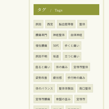
タグ
Tags
原因
西宮
脳血管障害
整体
腰痛専門
神経整体
自律神経
慢性腰痛
50代
歩くと痛い
原因不明
坂道
立つと痛い
座ると痛い
体の痛み
宝塚市整体
姿勢改善
疲労感
歩行時の痛み
体のバランス
整体体験談
南口整体
宝塚市腰痛
骨盤の歪み
宝塚市