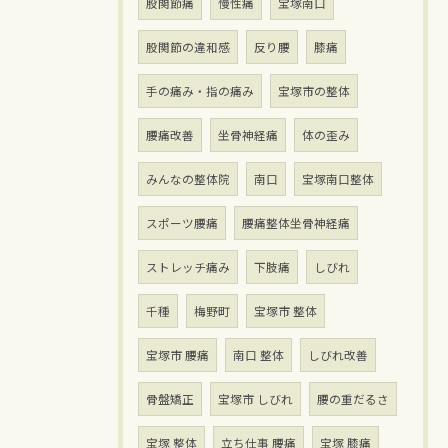
股関節痛
慢性痛
宝塚南口
股関節の違和感
反り腰
膝痛
手の痛み・指の痛み
宝塚市の整体
腰痛改善
坐骨神経痛
体の歪み
みんなの整体院
南口
宝塚南口整体
スポーツ腰痛
腰痛整体坐骨神経痛
ストレッチ痛み
下肢痛
しびれ
千種
梅野町
宝塚市 整体
宝塚市 腰痛
南口 整体
しびれ改善
骨盤矯正
宝塚市 しびれ
腰の重だるさ
宝塚 整体
立ち仕事 腰痛
宝塚 膝痛