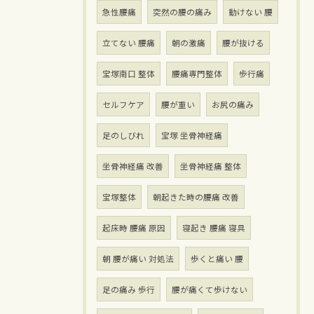
急性腰痛
突然の腰の痛み
動けない 腰
立てない 腰痛
朝の激痛
腰が抜ける
宝塚南口 整体
腰痛専門整体
歩行痛
セルフケア
腰が重い
お尻の痛み
足のしびれ
宝塚 坐骨神経痛
坐骨神経痛 改善
坐骨神経痛 整体
宝塚整体
朝起きた時の腰痛 改善
起床時 腰痛 原因
寝起き 腰痛 寝具
朝 腰が痛い 対処法
歩くと痛い 腰
足の痛み 歩行
腰が痛くて歩けない