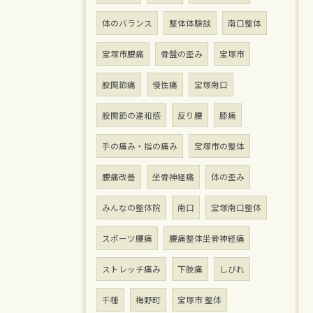
体のバランス
整体体験談
南口整体
宝塚市腰痛
骨盤の歪み
宝塚市
股関節痛
慢性痛
宝塚南口
股関節の違和感
反り腰
膝痛
手の痛み・指の痛み
宝塚市の整体
腰痛改善
坐骨神経痛
体の歪み
みんなの整体院
南口
宝塚南口整体
スポーツ腰痛
腰痛整体坐骨神経痛
ストレッチ痛み
下肢痛
しびれ
千種
梅野町
宝塚市 整体