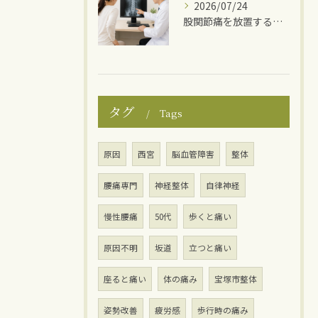
2026/07/24
股関節痛を放置するとどうなる？
タグ
Tags
原因
西宮
脳血管障害
整体
腰痛専門
神経整体
自律神経
慢性腰痛
50代
歩くと痛い
原因不明
坂道
立つと痛い
座ると痛い
体の痛み
宝塚市整体
姿勢改善
疲労感
歩行時の痛み