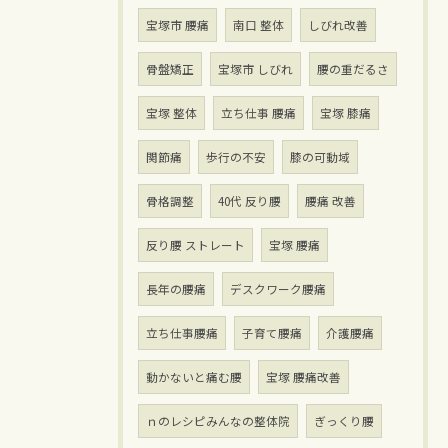
宝塚市 腰痛
南口 整体
しびれ改善
骨盤矯正
宝塚市 しびれ
腰の重だるさ
宝塚 整体
立ち仕事 腰痛
宝塚 膝痛
関節痛
歩行の不安
膝の可動域
骨格調整
40代 反り腰
腰痛 改善
反り腰 ストレート
宝塚 腰痛
長年の腰痛
デスクワーク腰痛
立ち仕事腰痛
子育て腰痛
介護腰痛
動かないと痛む腰
宝塚 腰痛改善
ｎのレシピみんなの整体院
ぎっくり腰