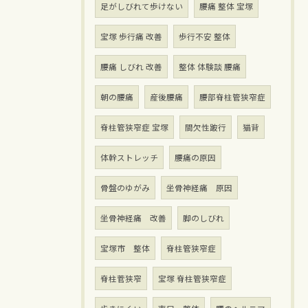
足がしびれて歩けない
腰痛 整体 宝塚
宝塚 歩行痛 改善
歩行不安 整体
腰痛 しびれ 改善
整体 体験談 腰痛
朝の腰痛
産後腰痛
腰部脊柱管狭窄症
脊柱管狭窄症 宝塚
間欠性跛行
猫背
体幹ストレッチ
腰痛の原因
骨盤のゆがみ
坐骨神経痛 原因
坐骨神経痛 改善
脚のしびれ
宝塚市 整体
脊柱管狭窄症
脊柱菅狭窄
宝塚 脊柱管狭窄症