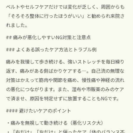
ベルトやセルフケアだけでは変化が乏しく、周囲からも
「そろそろ整体に行ったほうがいい」と勧められ来院さ
れました。
## 痛みが悪化しやすいNG対策と注意点
### よくある誤ったケア方法とトラブル例
痛みを我慢して歩き続ける、強いストレッチを毎日繰り
返す、痛みがある側ばかりケアする―。自己流の無理な
対策はかえって筋肉や関節を痛め、慢性痛や神経の流れ
の悪化につながります。また、湿布や市販薬のみのケア
で済ませ、原因を特定せずに放置することもNGです。
#### 避けたいケアのポイント
・痛みを無視して動き続ける（悪化リスク大）
・「右だけ」「左だけ」と偏ったケア（体のバランス不