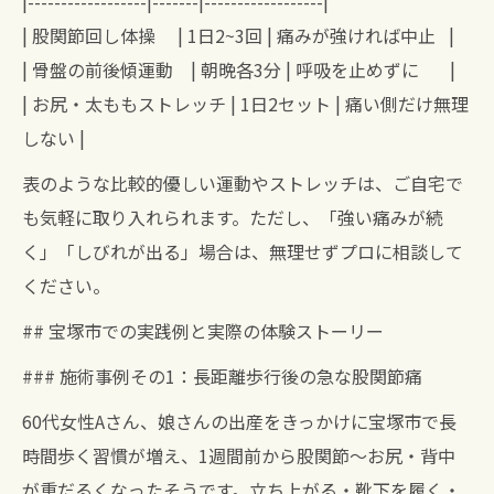
|------------------|-------|------------------|
| 股関節回し体操 | 1日2~3回 | 痛みが強ければ中止 |
| 骨盤の前後傾運動 | 朝晩各3分 | 呼吸を止めずに |
| お尻・太ももストレッチ | 1日2セット | 痛い側だけ無理
しない |
表のような比較的優しい運動やストレッチは、ご自宅で
も気軽に取り入れられます。ただし、「強い痛みが続
く」「しびれが出る」場合は、無理せずプロに相談して
ください。
## 宝塚市での実践例と実際の体験ストーリー
### 施術事例その1：長距離歩行後の急な股関節痛
60代女性Aさん、娘さんの出産をきっかけに宝塚市で長
時間歩く習慣が増え、1週間前から股関節～お尻・背中
が重だるくなったそうです。立ち上がる・靴下を履く・