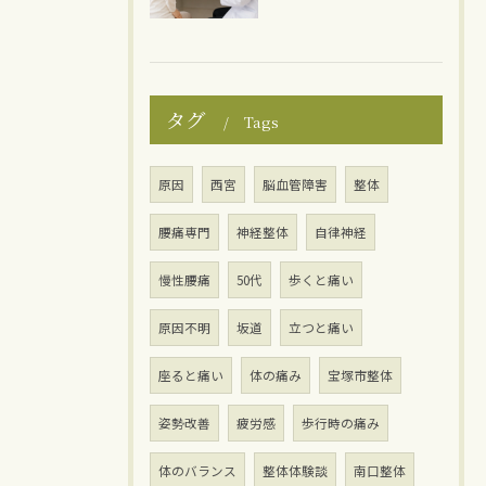
タグ
Tags
原因
西宮
脳血管障害
整体
腰痛専門
神経整体
自律神経
慢性腰痛
50代
歩くと痛い
原因不明
坂道
立つと痛い
座ると痛い
体の痛み
宝塚市整体
姿勢改善
疲労感
歩行時の痛み
体のバランス
整体体験談
南口整体