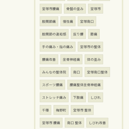
宝塚市腰痛
骨盤の歪み
宝塚市
股関節痛
慢性痛
宝塚南口
股関節の違和感
反り腰
膝痛
手の痛み・指の痛み
宝塚市の整体
腰痛改善
坐骨神経痛
体の歪み
みんなの整体院
南口
宝塚南口整体
スポーツ腰痛
腰痛整体坐骨神経痛
ストレッチ痛み
下肢痛
しびれ
千種
梅野町
宝塚市 整体
宝塚市 腰痛
南口 整体
しびれ改善