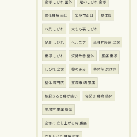
宝塚 しびれ 整体
足のしびれ 宝塚
慢性腰痛 南口
宝塚市南口
整体院
お尻 しびれ
太もも裏 しびれ
足裏 しびれ
ヘルニア
坐骨神経痛 宝塚
宝塚 しびれ
姿勢改善 整体
腰痛 宝塚
しびれ 宝塚
盤の歪み
整体院 選び方
整体 専門院
宝塚市 朝 腰痛
朝起きると腰が痛い
寝起き 腰痛 整体
宝塚市 腰痛 整体
宝塚市 立ち上がる時 腰痛
立ち上がり 腰痛 原因