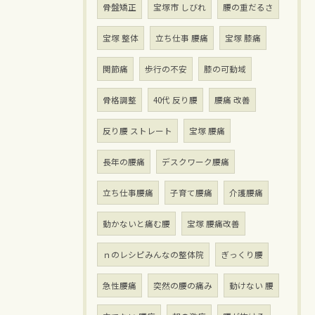
骨盤矯正
宝塚市 しびれ
腰の重だるさ
宝塚 整体
立ち仕事 腰痛
宝塚 膝痛
関節痛
歩行の不安
膝の可動域
骨格調整
40代 反り腰
腰痛 改善
反り腰 ストレート
宝塚 腰痛
長年の腰痛
デスクワーク腰痛
立ち仕事腰痛
子育て腰痛
介護腰痛
動かないと痛む腰
宝塚 腰痛改善
ｎのレシピみんなの整体院
ぎっくり腰
急性腰痛
突然の腰の痛み
動けない 腰