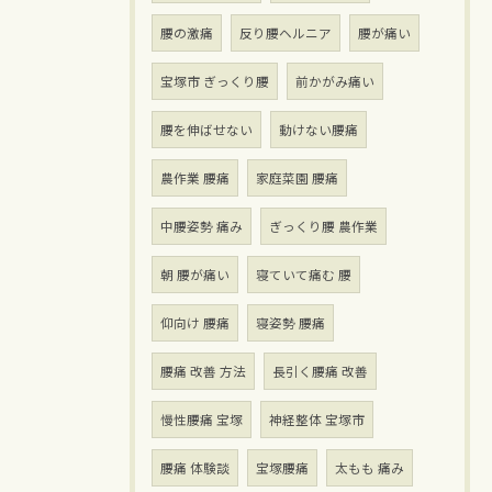
腰の激痛
反り腰ヘルニア
腰が痛い
宝塚市 ぎっくり腰
前かがみ痛い
腰を伸ばせない
動けない腰痛
農作業 腰痛
家庭菜園 腰痛
中腰姿勢 痛み
ぎっくり腰 農作業
朝 腰が痛い
寝ていて痛む 腰
仰向け 腰痛
寝姿勢 腰痛
腰痛 改善 方法
長引く腰痛 改善
慢性腰痛 宝塚
神経整体 宝塚市
腰痛 体験談
宝塚腰痛
太もも 痛み