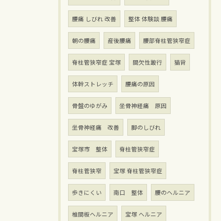
腰痛 しびれ 改善
整体 体験談 腰痛
朝の腰痛
産後腰痛
腰部脊柱管狭窄症
脊柱管狭窄症 宝塚
間欠性跛行
猫背
体幹ストレッチ
腰痛の原因
骨盤のゆがみ
坐骨神経痛 原因
坐骨神経痛 改善
脚のしびれ
宝塚市 整体
脊柱管狭窄症
脊柱菅狭窄
宝塚 脊柱管狭窄症
歩きにくい
南口 整体
腰のヘルニア
椎間板ヘルニア
宝塚 ヘルニア