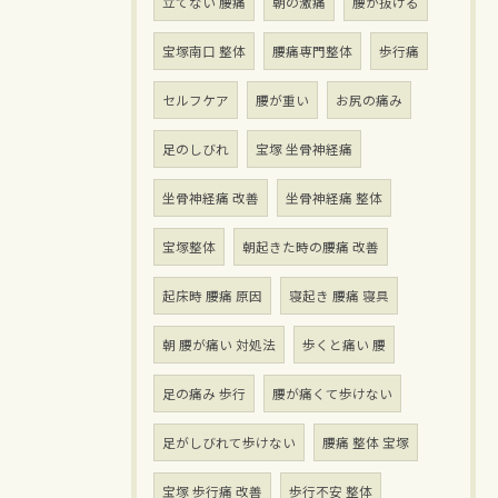
立てない 腰痛
朝の激痛
腰が抜ける
宝塚南口 整体
腰痛専門整体
歩行痛
セルフケア
腰が重い
お尻の痛み
足のしびれ
宝塚 坐骨神経痛
坐骨神経痛 改善
坐骨神経痛 整体
宝塚整体
朝起きた時の腰痛 改善
起床時 腰痛 原因
寝起き 腰痛 寝具
朝 腰が痛い 対処法
歩くと痛い 腰
足の痛み 歩行
腰が痛くて歩けない
足がしびれて歩けない
腰痛 整体 宝塚
宝塚 歩行痛 改善
歩行不安 整体