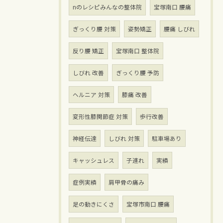
nのレシピみんなの整体院
宝塚南口 腰痛
ぎっくり腰 対策
姿勢矯正
腰痛 しびれ
反り腰 矯正
宝塚南口 整体院
しびれ 改善
ぎっくり腰 予防
ヘルニア 対策
膝痛 改善
変形性膝関節症 対策
歩行改善
神経伝達
しびれ 対策
駐車場あり
キャッシュレス
子連れ
実績
症例実績
肩甲骨の痛み
足の動きにくさ
宝塚市南口 腰痛