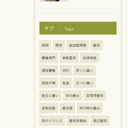
タグ
Tags
原因
西宮
脳血管障害
整体
腰痛専門
神経整体
自律神経
慢性腰痛
50代
歩くと痛い
原因不明
坂道
立つと痛い
座ると痛い
体の痛み
宝塚市整体
姿勢改善
疲労感
歩行時の痛み
体のバランス
整体体験談
南口整体