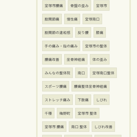
宝塚市腰痛
骨盤の歪み
宝塚市
股関節痛
慢性痛
宝塚南口
股関節の違和感
反り腰
膝痛
手の痛み・指の痛み
宝塚市の整体
腰痛改善
坐骨神経痛
体の歪み
みんなの整体院
南口
宝塚南口整体
スポーツ腰痛
腰痛整体坐骨神経痛
ストレッチ痛み
下肢痛
しびれ
千種
梅野町
宝塚市 整体
宝塚市 腰痛
南口 整体
しびれ改善