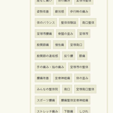
座ると痛い
体の痛み
宝塚市整体
姿勢改善
疲労感
歩行時の痛み
体のバランス
整体体験談
南口整体
宝塚市腰痛
骨盤の歪み
宝塚市
股関節痛
慢性痛
宝塚南口
股関節の違和感
反り腰
膝痛
手の痛み・指の痛み
宝塚市の整体
腰痛改善
坐骨神経痛
体の歪み
みんなの整体院
南口
宝塚南口整体
スポーツ腰痛
腰痛整体坐骨神経痛
ストレッチ痛み
下肢痛
しびれ