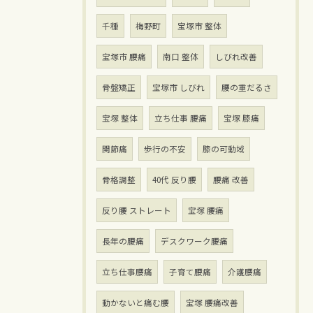
千種
梅野町
宝塚市 整体
宝塚市 腰痛
南口 整体
しびれ改善
骨盤矯正
宝塚市 しびれ
腰の重だるさ
宝塚 整体
立ち仕事 腰痛
宝塚 膝痛
関節痛
歩行の不安
膝の可動域
骨格調整
40代 反り腰
腰痛 改善
反り腰 ストレート
宝塚 腰痛
長年の腰痛
デスクワーク腰痛
立ち仕事腰痛
子育て腰痛
介護腰痛
動かないと痛む腰
宝塚 腰痛改善