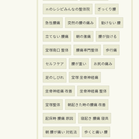
ｎのレシピみんなの整体院
ぎっくり腰
急性腰痛
突然の腰の痛み
動けない 腰
立てない 腰痛
朝の激痛
腰が抜ける
宝塚南口 整体
腰痛専門整体
歩行痛
セルフケア
腰が重い
お尻の痛み
足のしびれ
宝塚 坐骨神経痛
坐骨神経痛 改善
坐骨神経痛 整体
宝塚整体
朝起きた時の腰痛 改善
起床時 腰痛 原因
寝起き 腰痛 寝具
朝 腰が痛い 対処法
歩くと痛い 腰