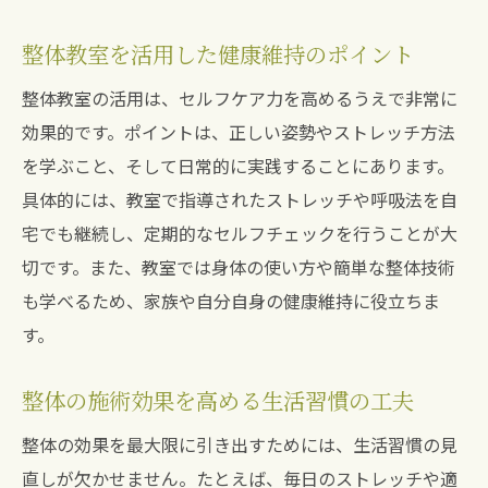
整体教室で身につくセルフケアの知識
整体教室で学ぶ日常に役立つセルフケア法
整体教室を活用した健康維持のポイント
整体の視点で生活改善を始めるための基礎
整体教室の活用は、セルフケア力を高めるうえで非常に
知識
効果的です。ポイントは、正しい姿勢やストレッチ方法
整体教室が指導するストレッチや体操の効
を学ぶこと、そして日常的に実践することにあります。
果
具体的には、教室で指導されたストレッチや呼吸法を自
整体を活かしたセルフチェックのコツを紹
宅でも継続し、定期的なセルフチェックを行うことが大
介
切です。また、教室では身体の使い方や簡単な整体技術
も学べるため、家族や自分自身の健康維持に役立ちま
整体の知識がセルフケア習慣に与える影響
す。
兵庫県で整体を受ける時の安心ポイント
整体施術を受ける前に知りたい安全性の基
整体の施術効果を高める生活習慣の工夫
準
整体の効果を最大限に引き出すためには、生活習慣の見
整体教室や院で重視すべき信頼性のポイン
直しが欠かせません。たとえば、毎日のストレッチや適
ト