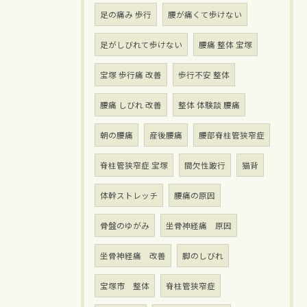
足の痛み 歩行
腰が痛くて歩けない
足がしびれて歩けない
腰痛 整体 宝塚
宝塚 歩行痛 改善
歩行不安 整体
腰痛 しびれ 改善
整体 体験談 腰痛
朝の腰痛
産後腰痛
腰部脊柱管狭窄症
脊柱管狭窄症 宝塚
間欠性跛行
猫背
体幹ストレッチ
腰痛の原因
骨盤のゆがみ
坐骨神経痛 原因
坐骨神経痛 改善
脚のしびれ
宝塚市 整体
脊柱管狭窄症