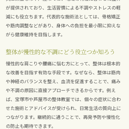
整体を学びたい方へ教室選びのポイント紹介
が提供されており、生活習慣による不調やストレスの軽
整体教室の選び方と学ぶべき内容を解説
減にも役立ちます。代表的な施術法としては、骨格矯正
整体を基礎から学ぶための教室比較ポイン
や筋肉調整などがあり、身体への負担を最小限に抑えな
ト
がら健康維持を目指します。
整体教室のカリキュラムと学習方法の違い
整体が慢性的な不調にどう役立つか知ろう
整体資格取得を目指す方へ教室選びのコツ
整体の知識習得に役立つ教室サポート体制
慢性的な肩こりや腰痛に悩む方にとって、整体は根本的
肩こりや腰痛改善に整体はどう活かせるか
な改善を目指す有効な手段です。なぜなら、整体は筋肉
や神経のバランスを整え、血流を促進することで、痛み
整体で肩こりと腰痛を改善する仕組み
や不調の原因に直接アプローチできるからです。例え
整体の施術が痛み緩和に与える効果を紹介
ば、宝塚市や芦屋市の整体教室では、個々の症状に合わ
整体教室で学ぶ予防ケアと実践方法とは
せた施術とアドバイスが受けられ、日常生活の質向上に
慢性痛に強い整体の特徴と活用例を解説
つながります。継続的に通うことで、再発予防や慢性化
整体によるセルフケアのポイントを伝授
の防止も期待できます。