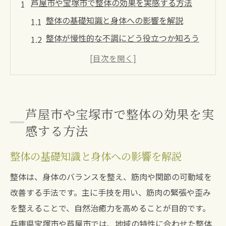
芦屋市や宝塚市で整体の効果を実感する方法
整体の基礎知識と身体への影響を解説
整体が慢性的な不調にどう役立つか知ろう
整体教室を活用した健康維持のポイント
整体の施術効果を高める生活習慣の工夫
整体で実感できる体調変化と安心感につい
て
芦屋市や宝塚市で整体の効果を実
慢性的な不調に整体教室が役立つ理由とは
感する方法
整体教室で学ぶ慢性症状改善のアプローチ
整体の基礎知識と身体への影響を解説
整体が身体のバランスを整える理由を紹介
整体は、身体のバランスを整え、筋肉や関節の可動域を
整体教室の実践で得られる効果的な対策
改善する手法です。主に手技を用い、筋肉の緊張や歪み
慢性的な肩こりや腰痛に整体が有効な訳
を整えることで、自然治癒力を高めることが目的です。
整体教室で習得できるセルフケア術の魅力
兵庫県宝塚市や芦屋市では、地域の特性に合わせた整体