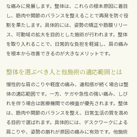
ケ
な痛みに発展します。整体は、これらの根本原因に着目
整体とマッサージどっちが肩こりに効果的
し、筋肉や関節のバランスを整えることで再発を防ぐ役
か
割を果たします。具体的には、姿勢の矯正や筋膜リリー
整体で肩こりの根本改善を目指すポイント
ス、可動域の拡大を目的とした施術が行われます。整体
を取り入れることで、日常的な負担を軽減し、肩の痛み
整体が肩こりに“意味ない”と感じる人の特
を根本から改善できるのが大きなメリットです。
徴
整体に通うべき肩こりのサインを見極めよ
整体を選ぶべき人と他施術の適応範囲とは
う
慢性的な肩のこりや軽度の痛み、違和感が続く場合は整
慢性的な肩の痛みに効く整体のアプローチ
体の適応範囲です。一方、ケガや急性の強い痛み、しび
慢性的な肩の痛みに整体が有効な理由を解
れを伴う場合は医療機関での検査が優先されます。整体
説
は、筋肉や関節のバランスを整え、日常生活の質を高め
整体による肩こり改善の具体的ステップと
る目的で選ばれます。具体的には、デスクワークによる
は
肩こりや、姿勢の崩れが原因の痛みに有効です。他施術
整体で肩の可動域を広げるメリット