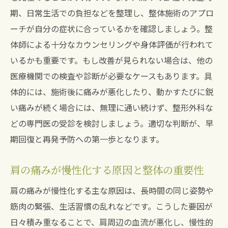
解説
期、日常生活での負担などを整理し、整体施術のアプロ
ーチが自分の症状に合っているかを確認しましょう。整
肩こり整体と整骨院どっちが自分に合うか
体師による十分なカウンセリングや身体評価が行われて
見極め方
いるかも重要です。もし改善が見られない場合は、他の
整体か整骨院か悩む方への選び方ガイド
医療機関での検査や診断が必要なケースもあります。具
肩が痛い時に整体と整骨院どちらを選ぶべ
体的には、施術後に痛みが悪化したり、動かすたびに鋭
きか
い痛みが続く場合には、無理に通い続けず、整形外科な
保険適用の有無で整体・整骨院を比較して
どの専門医の受診を検討しましょう。適切な判断が、早
みよう
期回復と再発予防への第一歩となります。
肩の痛みには整体と整骨院どちらが効果的
か検証
肩の痛みが慢性化する原因と整体の重要性
肩こりがつらい人に整体が選ばれる理由
肩の痛みが慢性化する主な原因は、長時間の同じ姿勢や
肩こりが整体で改善する理由とその仕組み
筋肉の緊張、生活習慣の乱れなどです。こうした要因が
つらい肩こりに整体が向いている本当のワ
日々積み重なることで、肩周辺の血流が悪化し、慢性的