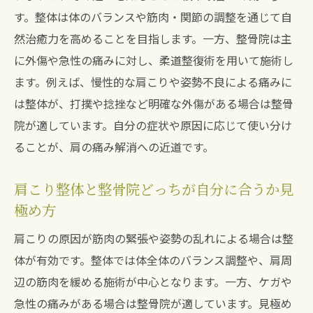
説
す。整体は体のバランスや筋肉・関節の調整を通じて自
肩の痛み再発予防に整体と併用したい習慣
然治癒力を高めることを目指します。一方、整骨院は主
整体後におすすめのセルフケアルーティン
に外傷や急性の痛みに対し、柔道整復術を用いて施術し
肩こり整体とセルフケアの相乗効果を高め
ます。例えば、慢性的な肩こりや姿勢不良による痛みに
よう
は整体が、打撲や捻挫など明確な外傷がある場合は整骨
院が適しています。自分の症状や原因に応じて使い分け
ることが、肩の痛み解消への近道です。
肩こり整体と整骨院どっちが自分に合うか見
極め方
肩こりの原因が筋肉の緊張や姿勢の乱れによる場合は整
体が有効です。整体では体全体のバランス調整や、肩周
辺の筋肉を緩める施術が中心となります。一方、ケガや
急性の痛みがある場合は整骨院が適しています。見極め