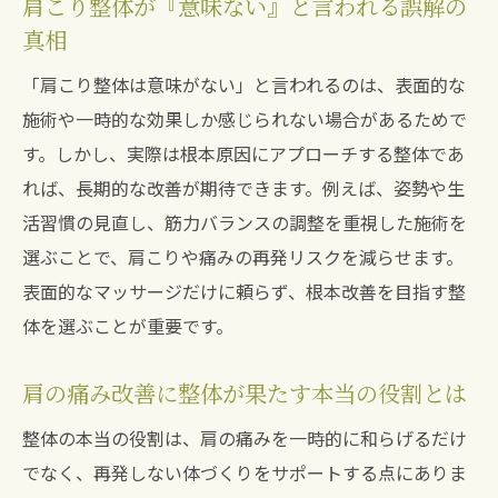
肩こり整体が『意味ない』と言われる誤解の
整体を活用した肩こり克服のリアルな声
真相
整体とマッサージの違いを肩こり目線で解説
「肩こり整体は意味がない」と言われるのは、表面的な
整体とマッサージ肩こりケアの決定的な差
施術や一時的な効果しか感じられない場合があるためで
とは
す。しかし、実際は根本原因にアプローチする整体であ
肩こりに整体とマッサージどちらが向いて
れば、長期的な改善が期待できます。例えば、姿勢や生
いるか
活習慣の見直し、筋力バランスの調整を重視した施術を
整体とマッサージの施術内容と効果の違い
選ぶことで、肩こりや痛みの再発リスクを減らせます。
整体で肩の痛みが取れる人、マッサージが
表面的なマッサージだけに頼らず、根本改善を目指す整
合う人
体を選ぶことが重要です。
整体が肩こりに“意味ない”と感じる理由の
肩の痛み改善に整体が果たす本当の役割とは
一端
肩こり対策に整体を選ぶべきシチュエーシ
整体の本当の役割は、肩の痛みを一時的に和らげるだけ
ョン
でなく、再発しない体づくりをサポートする点にありま