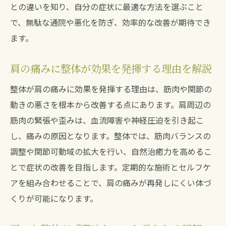
との違いを知り、自分の症状に最適な方法を選ぶこと
肩の痛みが治らない時の整体アプローチ方
で、無駄な通院や悪化を防ぎ、効率的な改善が期待でき
法
ます。
整体施術後の肩痛再発を防ぐポイント
肩の痛みに整体が効果を発揮する理由を解説
肩こり整体で得られる長期的な健康効果
整体で肩の痛みは本当に取れるのか実体験に学
整体が肩の痛みに効果を発揮する理由は、筋肉や関節の
ぶ
動きの悪さを根本から改善する点にあります。肩周辺の
整体で肩の痛みが改善した体験談を紹介
筋肉の緊張や歪みは、血流障害や神経圧迫を引き起こ
し、痛みの原因となります。整体では、筋肉バランスの
整体で痛みが取れた人の共通点とコツ
調整や関節可動域の拡大を行い、自然治癒力を高めるこ
整体に通っても肩の痛みが残る場合の対処
とで症状の改善を目指します。定期的な施術とセルフケ
法
アを組み合わせることで、肩の痛みが再発しにくい体づ
肩こり整体の実体験から得たセルフケアの
くりが可能になります。
ヒント
整体後の肩痛緩和につながる習慣改善法