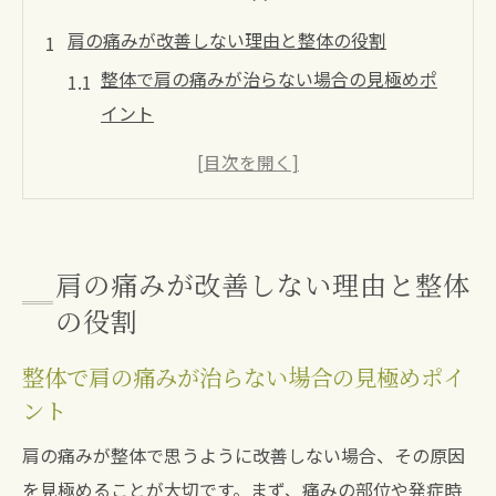
肩の痛みが改善しない理由と整体の役割
整体で肩の痛みが治らない場合の見極めポ
イント
肩の痛みが慢性化する原因と整体の重要性
整体を選ぶべき人と他施術の適応範囲とは
肩の痛みに整体が効果を発揮する理由を解
説
肩の痛みが改善しない理由と整体
肩こり整体が『意味ない』と言われる誤解
の役割
の真相
整体で肩の痛みが治らない場合の見極めポイ
肩の痛み改善に整体が果たす本当の役割と
ント
は
整体と整骨院どちらが肩痛に最適か徹底比較
肩の痛みが整体で思うように改善しない場合、その原因
整体と整骨院の違いを肩の痛み視点で徹底
を見極めることが大切です。まず、痛みの部位や発症時