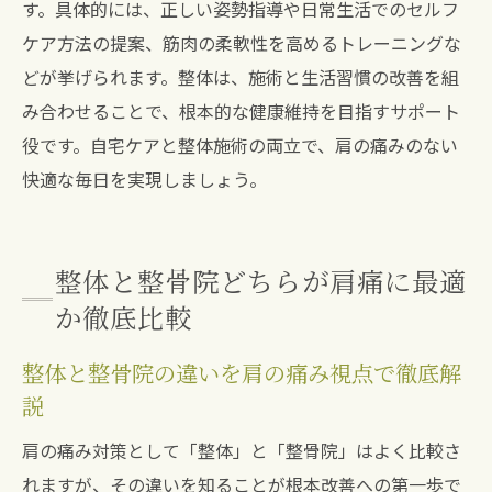
す。具体的には、正しい姿勢指導や日常生活でのセルフ
保険適用や費用面から考える肩痛ケア方法
ケア方法の提案、筋肉の柔軟性を高めるトレーニングな
保険適用の有無で整体と整骨院を選ぶポイ
どが挙げられます。整体は、施術と生活習慣の改善を組
ント
み合わせることで、根本的な健康維持を目指すサポート
肩の痛みに整体を選ぶ際の費用と通院目安
役です。自宅ケアと整体施術の両立で、肩の痛みのない
整体と整骨院の費用比較から見る賢い選択
快適な毎日を実現しましょう。
整体での肩こり改善にかかる費用の考え方
保険適用がない場合の整体の選び方
整体と整骨院どちらが肩痛に最適
整体と整骨院を費用・効果で検討する方法
か徹底比較
再発防止に役立つ整体後のセルフケアポイント
整体後の肩痛再発防止に有効なセルフケア
整体と整骨院の違いを肩の痛み視点で徹底解
日常生活で実践できる肩こり予防ストレッ
説
チ
肩の痛み対策として「整体」と「整骨院」はよく比較さ
整体後の効果を長持ちさせるポイントを解
れますが、その違いを知ることが根本改善への第一歩で