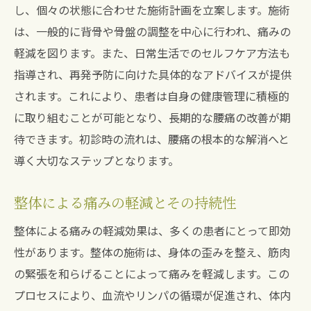
な方法
し、個々の状態に合わせた施術計画を立案します。施術
は、一般的に背骨や骨盤の調整を中心に行われ、痛みの
プロが推奨する腰痛改善プログラム
軽減を図ります。また、日常生活でのセルフケア方法も
整体とエクササイズの組み合わせ
指導され、再発予防に向けた具体的なアドバイスが提供
腰痛専門家のアドバイスを活かす
されます。これにより、患者は自身の健康管理に積極的
整体を利用した長期的な健康維持
に取り組むことが可能となり、長期的な腰痛の改善が期
専門家による個々に合った施術計画
待できます。初診時の流れは、腰痛の根本的な解消へと
腰痛改善に最適な整体時間と頻度
導く大切なステップとなります。
信頼できる整体院の選び方腰痛改善のために必
要なポイントとは
整体による痛みの軽減とその持続性
整体院を選ぶ際の重要なチェックポイント
整体による痛みの軽減効果は、多くの患者にとって即効
口コミを活用した整体院の選定方法
性があります。整体の施術は、身体の歪みを整え、筋肉
施術者の資格と経験の確認
の緊張を和らげることによって痛みを軽減します。この
プロセスにより、血流やリンパの循環が促進され、体内
整体院の設備と環境の評価