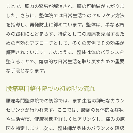
日常生活の質を高める整体手法
ことで、筋肉の緊張が解消され、腰の可動域が広がりま
痛みの原因を見極める整体の役割
した。さらに、整体院では日常生活でのセルフケア方法
整体院でのカスタマイズされた施術
を指導し、再発防止に努めています。整体は、単なる痛
腰痛専門の整体院で得られる安心感
みの緩和にとどまらず、持病としての腰痛を克服するた
めの有効なアプローチとして、多くの実例でその効果が
継続的に効果を感じる整体施術
証明されています。このように、整体は体のバランスを
再発を防ぐ整体によるセルフケアの重要性とは
整えることで、健康的な日常生活を取り戻すための重要
セルフケアで腰痛を防ぐ方法
な手段となります。
整体院で学ぶ日常的なケア方法
再発予防のための生活習慣の見直し
腰痛専門整体院での初診時の流れ
整体とセルフケアの相乗効果
腰痛専門整体院での初診では、まず患者の詳細なカウン
自宅でできる簡単なストレッチ
セリングが行われます。ここでは、腰痛の具体的な症状
整体後のセルフケアの継続が重要
や生活習慣、健康状態を詳しくヒアリングし、痛みの原
腰痛改善のプロが教える整体を活用した効果的
因を特定します。次に、整体師が身体のバランスを確認