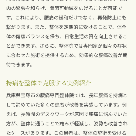
整体院へのアクセスと通院のしやすさ
肉の緊張を和らげ、関節可動域を広げることが可能で
宝塚市で整体を選ぶ際のポイント
す。これにより、腰痛の緩和だけでなく、再発防止にも
整体で体のバランスを整え腰痛から解放される
繋がります。また、整体を定期的に受けることで、体全
生活へ
体の健康バランスを保ち、日常生活の質を向上させるこ
整体がもたらす体のバランス改善
とができます。さらに、整体院では専門家が個々の症状
体の歪みと腰痛の関係
に合わせた施術を提供するため、効果的な腰痛改善が期
待できます。
整体による姿勢改善の重要性
体のバランス調整で腰痛予防
持病を整体で克服する実例紹介
バランスの整った生活を送るメリット
兵庫県宝塚市の腰痛専門整体院では、長年腰痛を持病と
定期的な整体施術の効果
して諦めていた多くの患者が改善を実感しています。例
腰痛専門整体院が提供する独自アプローチで日
えば、長時間のデスクワークが原因で腰痛に悩んでいた
常の質を向上
方が、整体に通うことで痛みが軽減し、姿勢も改善され
専門的な整体技術の特徴
たケースがあります。この患者は、整体の施術を受ける