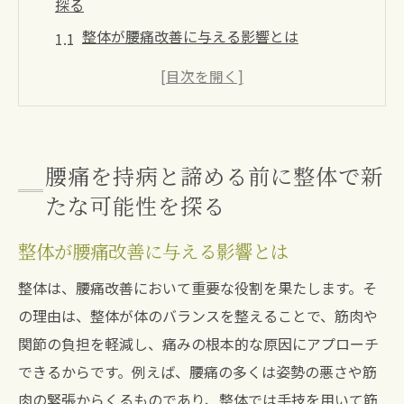
探る
整体が腰痛改善に与える影響とは
持病を整体で克服する実例紹介
腰痛専門整体院での初診時の流れ
整体による痛みの軽減とその持続性
整体がもたらす生活の質改善
腰痛を持病と諦める前に整体で新
整体を受ける前に知っておくべきこと
たな可能性を探る
兵庫県宝塚市で整体による腰痛改善の第一歩を
整体が腰痛改善に与える影響とは
踏み出そう
地域密着型整体院の選び方
整体は、腰痛改善において重要な役割を果たします。そ
の理由は、整体が体のバランスを整えることで、筋肉や
宝塚市で評判の良い整体院とは
関節の負担を軽減し、痛みの根本的な原因にアプローチ
初めての整体体験に必要な準備
できるからです。例えば、腰痛の多くは姿勢の悪さや筋
地域に根付いた整体院の利点
肉の緊張からくるものであり、整体では手技を用いて筋