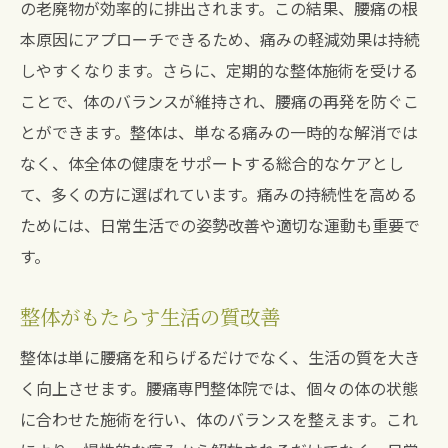
の老廃物が効率的に排出されます。この結果、腰痛の根
患者の声を参考にした整体院の比較
本原因にアプローチできるため、痛みの軽減効果は持続
腰痛改善に適した整体院を見つけるコツ
しやすくなります。さらに、定期的な整体施術を受ける
兵庫県宝塚市の整体院で腰痛を根本から改善す
ことで、体のバランスが維持され、腰痛の再発を防ぐこ
る
とができます。整体は、単なる痛みの一時的な解消では
地元で人気の整体院リスト
なく、体全体の健康をサポートする総合的なケアとし
根本から腰痛を解決するための選択肢
て、多くの方に選ばれています。痛みの持続性を高める
整体での腰痛改善事例紹介
ためには、日常生活での姿勢改善や適切な運動も重要で
地域の整体院での施術プロセス
す。
長年の腰痛から解放された実体験
整体がもたらす生活の質改善
宝塚市で信頼される整体院の秘密
整体は単に腰痛を和らげるだけでなく、生活の質を大き
く向上させます。腰痛専門整体院では、個々の体の状態
に合わせた施術を行い、体のバランスを整えます。これ