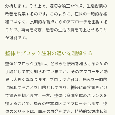
体のバランス調整がもたらすメリット
分析します。その上で、適切な矯正や体操、生活習慣の
整体で整える身体のメカニズム
改善を提案するのです。このように、症状の一時的な緩
バランスの重要性を体感する整体
和ではなく、長期的な観点からのアプローチを重視する
整体施術の流れとその効果
ことで、再発を防ぎ、患者の生活の質を向上させること
腰痛改善に役立つ整体の具体例
が可能です。
バランスを整えることで得られる健康効果
整体とブロック注射の違いを理解する
宝塚市の整体院が示す腰痛改善の真髄ブロック
注射に頼らない方法
整体とブロック注射は、どちらも腰痛を和らげるための
手段として広く知られていますが、そのアプローチと効
整体院で受ける施術の詳細
果は大きく異なります。ブロック注射は、痛みを一時的
整体を通じた腰痛改善事例
に緩和することを目的としており、神経に直接働きかけ
腰痛を根本から解決する整体の力
て痛みを抑えます。一方、整体は身体全体のバランスを
ブロック注射に頼らない理由
整えることで、痛みの根本原因にアプローチします。整
専門家が教える腰痛と整体の関係
体のメリットは、痛みの再発を防ぎ、持続的な健康状態