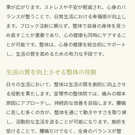
果が広がります。ストレスや不安が軽減され、心身のバ
ランスが整うことで、日常生活における幸福感が向上し
ます。ブロック注射に頼らず、整体で自身の身体を見つ
め直すことが重要であり、心の健康も同時にケアするこ
とが可能です。整体は、心身の健康を総合的にサポート
し、生活の質を高めるための有力な手段です。
生活の質を向上させる整体の役割
日々の生活において、整体は生活の質を劇的に向上させ
る役割を果たします。宝塚市の整体院では、痛みの根本
原因にアプローチし、持続的な改善を目指します。腰痛
に苦しむ多くの方が、整体を通じて動きやすさを取り戻
し、活動的な生活を送ることが可能になります。施術を
受けることで、腰痛だけでなく、全身のバランスが整