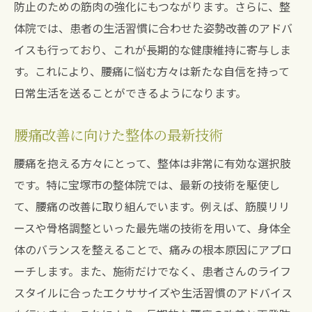
防止のための筋肉の強化にもつながります。さらに、整
体院では、患者の生活習慣に合わせた姿勢改善のアドバ
イスも行っており、これが長期的な健康維持に寄与しま
す。これにより、腰痛に悩む方々は新たな自信を持って
日常生活を送ることができるようになります。
腰痛改善に向けた整体の最新技術
腰痛を抱える方々にとって、整体は非常に有効な選択肢
です。特に宝塚市の整体院では、最新の技術を駆使し
て、腰痛の改善に取り組んでいます。例えば、筋膜リリ
ースや骨格調整といった最先端の技術を用いて、身体全
体のバランスを整えることで、痛みの根本原因にアプロ
ーチします。また、施術だけでなく、患者さんのライフ
スタイルに合ったエクササイズや生活習慣のアドバイス