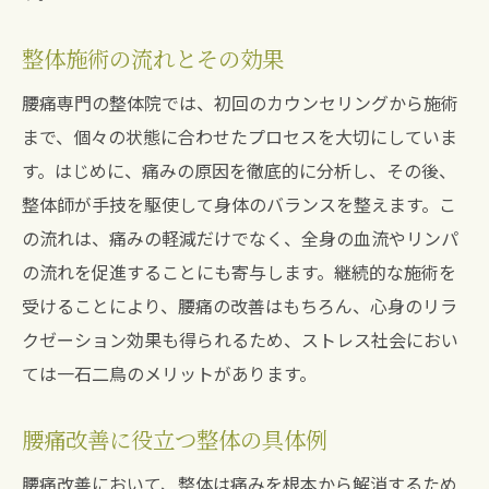
整体施術の流れとその効果
腰痛専門の整体院では、初回のカウンセリングから施術
まで、個々の状態に合わせたプロセスを大切にしていま
す。はじめに、痛みの原因を徹底的に分析し、その後、
整体師が手技を駆使して身体のバランスを整えます。こ
の流れは、痛みの軽減だけでなく、全身の血流やリンパ
の流れを促進することにも寄与します。継続的な施術を
受けることにより、腰痛の改善はもちろん、心身のリラ
クゼーション効果も得られるため、ストレス社会におい
ては一石二鳥のメリットがあります。
腰痛改善に役立つ整体の具体例
腰痛改善において、整体は痛みを根本から解消するため