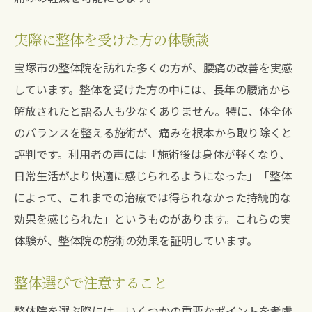
実際に整体を受けた方の体験談
宝塚市の整体院を訪れた多くの方が、腰痛の改善を実感
しています。整体を受けた方の中には、長年の腰痛から
解放されたと語る人も少なくありません。特に、体全体
のバランスを整える施術が、痛みを根本から取り除くと
評判です。利用者の声には「施術後は身体が軽くなり、
日常生活がより快適に感じられるようになった」「整体
によって、これまでの治療では得られなかった持続的な
効果を感じられた」というものがあります。これらの実
体験が、整体院の施術の効果を証明しています。
整体選びで注意すること
整体院を選ぶ際には、いくつかの重要なポイントを考慮