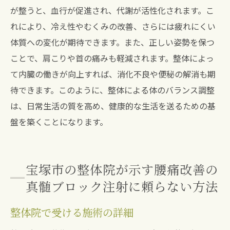
が整うと、血行が促進され、代謝が活性化されます。こ
れにより、冷え性やむくみの改善、さらには疲れにくい
体質への変化が期待できます。また、正しい姿勢を保つ
ことで、肩こりや首の痛みも軽減されます。整体によっ
て内臓の働きが向上すれば、消化不良や便秘の解消も期
待できます。このように、整体による体のバランス調整
は、日常生活の質を高め、健康的な生活を送るための基
盤を築くことになります。
宝塚市の整体院が示す腰痛改善の
真髄ブロック注射に頼らない方法
整体院で受ける施術の詳細