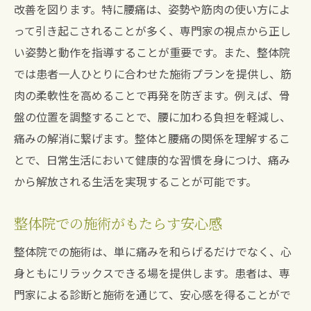
改善を図ります。特に腰痛は、姿勢や筋肉の使い方によ
って引き起こされることが多く、専門家の視点から正し
い姿勢と動作を指導することが重要です。また、整体院
では患者一人ひとりに合わせた施術プランを提供し、筋
肉の柔軟性を高めることで再発を防ぎます。例えば、骨
盤の位置を調整することで、腰に加わる負担を軽減し、
痛みの解消に繋げます。整体と腰痛の関係を理解するこ
とで、日常生活において健康的な習慣を身につけ、痛み
から解放される生活を実現することが可能です。
整体院での施術がもたらす安心感
整体院での施術は、単に痛みを和らげるだけでなく、心
身ともにリラックスできる場を提供します。患者は、専
門家による診断と施術を通じて、安心感を得ることがで