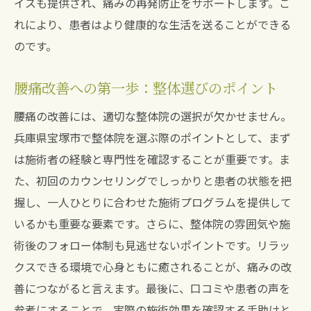
イスも提供され、痛みの再発防止をサポートします。こ
れにより、患者はより健康的な生活を送ることができる
のです。
腰痛改善への第一歩：整体選びのポイント
腰痛の改善には、適切な整体院の選択が欠かせません。
兵庫県宝塚市で整体院を選ぶ際のポイントとして、まず
は施術者の経験と専門性を確認することが重要です。ま
た、初回のカウンセリングでしっかりと患者の状態を把
握し、一人ひとりに合わせた施術プログラムを提供して
いるかも重要な要素です。さらに、整体院の雰囲気や施
術後のフォロー体制も見逃せないポイントです。リラッ
クスできる環境で心身ともに癒されることが、痛みの改
善につながると言えます。最後に、口コミや患者の声を
参考にすることで、実際の施術効果を確認する手助けと