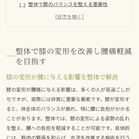
整体で膝のバランスを整える重要性
膝の変形を整体で調整する具体的な方法
整体による膝の柔軟性向上が腰痛を防ぐ
膝の変形を整体で改善し腰痛を長期的に緩
和
整体で膝の変形を改善し腰痛軽減
整体治療で膝と腰の痛みを同時にケア
を目指す
宝塚南口駅で整体が膝の変形からくる腰痛を緩
膝の変形が腰に与える影響を整体で解消
和
宝塚南口駅の整体院が提供する膝の変形治
膝の変形が腰痛に与える影響は、多くの人が見過ごしが
療
ちですが、実際には非常に重要な要素です。膝が変形す
ると、体全体のバランスが崩れ、特に腰に負担がかかる
膝の変形による腰痛を宝塚南口駅で整体で
ことがあります。整体では、膝の変形による姿勢の乱れ
改善
を整え、腰への負担を軽減することが可能です。具体的
整体による膝と腰の痛みを同時にケアする
には、筋肉の緊張を和らげ、血流を改善する施術を行う