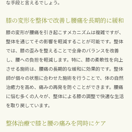
な手段と言えるでしょう。
膝の変形が原因の腰痛を整体で根本改善
整体で膝のケアを行い腰痛を根本から治療
膝の変形を整体で改善し腰痛を長期的に緩和
膝の変形改善による腰痛対策を整体で実現
膝の変形が腰痛を引き起こすメカニズムは複雑ですが、
整体での膝治療が腰痛の根本改善に寄与
整体を通じてその影響を軽減することが可能です。整体
宝塚南口駅の整体で膝の変形と腰痛を一挙に解
では、膝の歪みを整えることで全身のバランスを改善
決
し、腰への負担を軽減します。特に、膝の柔軟性を向上
宝塚南口駅の整体院で膝と腰の痛みを同時
させる施術は、腰痛の長期的な緩和に効果的です。整体
にケア
師が個々の状態に合わせた施術を行うことで、体の自然
整体の施術で膝の変形から腰痛までを完全
治癒力を高め、痛みの再発を防ぐことができます。腰痛
解決
に悩む多くの人々が、整体による膝の調整で快適な生活
宝塚南口駅での整体による膝と腰の相乗効
を取り戻しています。
果
膝の変形と腰痛を整体で一度に解消する方
整体治療で膝と腰の痛みを同時にケア
法