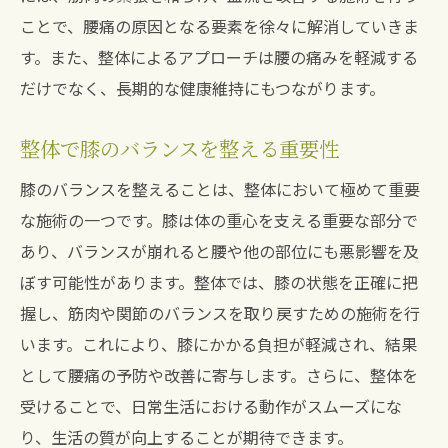
利点
ことで、腰痛の原因となる要素を徐々に解消していきま
宝塚南口駅で受けられる膝の変形専門整体
す。また、整体によるアプローチは腰の痛みを軽減する
腰痛の緩和に繋がる膝の変形治療法を整体
だけでなく、長期的な健康維持にもつながります。
で学ぶ
宝塚南口駅の整体で膝と腰の健康を再発見
整体で膝のバランスを整える重要性
膝の変形が腰痛を引き起こすメカニズムを整体
膝のバランスを整えることは、整体において極めて重要
で解明
な施術の一つです。膝は体の重心を支える重要な部分で
膝の変形と腰痛の関連性を整体で探る
あり、バランスが崩れると腰や他の部位にも悪影響を及
整体の視点から見る膝と腰の痛みの原因
ぼす可能性があります。整体では、膝の状態を正確に把
膝の変形による腰痛を整体で解決するアプ
握し、筋肉や関節のバランスを取り戻すための施術を行
ローチ
います。これにより、膝にかかる負担が軽減され、結果
膝の変形が腰痛に及ぼす影響を整体で分析
として腰痛の予防や改善に寄与します。さらに、整体を
受けることで、日常生活における動作がスムーズにな
整体で膝の変形から腰痛への流れを理解
り、生活の質が向上することが期待できます。
膝の変形が引き起こす腰痛を整体で予防す