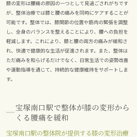
膝の変形は腰痛の原因の一つとして見過ごされがちです
整体が提供する膝と腰の総合ケアを宝塚南
が、整体治療では膝と腰の痛みを同時にケアすることが
口駅で
可能です。整体では、膝関節の位置や筋肉の緊張を調整
宝塚南口駅で膝と腰の問題を整体で効率的
し、全身のバランスを整えることにより、腰への負担を
に解決
軽減します。これにより、膝と腰の両方の痛みが緩和さ
整体で体全体のバランスを整え腰痛から解放さ
れ、快適で健康的な生活が促進されます。また、整体は
れる
ただ痛みを和らげるだけでなく、日常生活での姿勢改善
や運動指導を通じて、持続的な健康維持をサポートしま
整体で体全体のバランスを整え腰痛を防ぐ
す。
膝の変形改善で体のバランスを回復
整体による全身の調整が腰痛改善に繋がる
体全体のバランス確認と調整で腰痛を軽減
宝塚南口駅で整体が膝の変形から
膝の変形を整体で正し体のバランスを取り
くる腰痛を緩和
戻す
宝塚南口駅の整体院が提供する膝の変形治療
整体で心地よい体のバランスを作り腰痛か