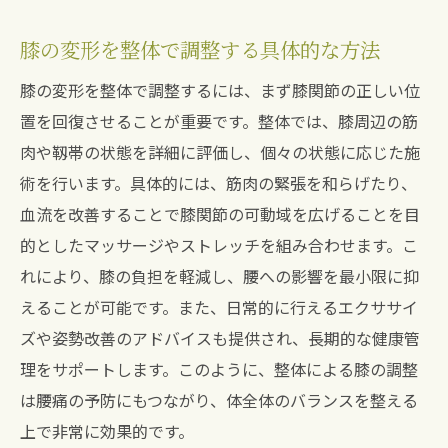
る
膝の変形を整体で調整する具体的な方法
整体で膝と腰の健康を守る秘訣を宝塚南口駅で
膝の変形を整体で調整するには、まず膝関節の正しい位
探る
置を回復させることが重要です。整体では、膝周辺の筋
宝塚南口駅での整体で膝と腰の健康を維持
肉や靱帯の状態を詳細に評価し、個々の状態に応じた施
整体を活用した膝と腰の総合ケアの方法
術を行います。具体的には、筋肉の緊張を和らげたり、
膝と腰の健康を保つ整体の重要性
血流を改善することで膝関節の可動域を広げることを目
整体が提供する膝と腰の健康維持のアプロ
的としたマッサージやストレッチを組み合わせます。こ
ーチ
れにより、膝の負担を軽減し、腰への影響を最小限に抑
膝と腰に優しい整体の施術例を宝塚南口駅
えることが可能です。また、日常的に行えるエクササイ
で
ズや姿勢改善のアドバイスも提供され、長期的な健康管
整体で膝と腰の健康を守るためのアドバイ
理をサポートします。このように、整体による膝の調整
ス
は腰痛の予防にもつながり、体全体のバランスを整える
整体による膝の変形改善が腰痛を根本から解決
上で非常に効果的です。