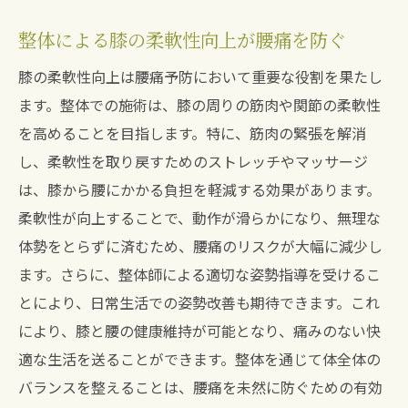
膝の変形改善が腰痛解消に繋がる理由
整体による膝の柔軟性向上が腰痛を防ぐ
整体治療で膝の変形を改善し腰痛を根本解
決
膝の柔軟性向上は腰痛予防において重要な役割を果たし
ます。整体での施術は、膝の周りの筋肉や関節の柔軟性
膝の変形改善による腰痛対策を整体で行う
を高めることを目指します。特に、筋肉の緊張を解消
整体による膝の変形治療で腰痛の再発を防
し、柔軟性を取り戻すためのストレッチやマッサージ
ぐ
は、膝から腰にかかる負担を軽減する効果があります。
腰痛治療の鍵は膝の変形改善にあり
柔軟性が向上することで、動作が滑らかになり、無理な
整体で膝の問題を解決し腰の健康を取り戻
体勢をとらずに済むため、腰痛のリスクが大幅に減少し
す
ます。さらに、整体師による適切な姿勢指導を受けるこ
膝の変形による腰痛を整体で根本改善する方法
とにより、日常生活での姿勢改善も期待できます。これ
膝の変形による腰痛を整体で軽減するテク
により、膝と腰の健康維持が可能となり、痛みのない快
ニック
適な生活を送ることができます。整体を通じて体全体の
整体の技術で膝の変形を治し腰痛を予防
バランスを整えることは、腰痛を未然に防ぐための有効