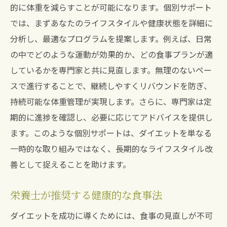
サポート
的に体重を減らすことが可能になります。個別サポート
では、まずあなたのライフスタイルや健康状態を詳細に
地域で利用可能なサポートサービス
分析し、最適なプログラムを提案します。例えば、日常
地元のジムとフィットネスセンター紹介
の中でどのような運動が効果的か、どの食事プランが適
地域イベントを活用したダイエット法
しているかを専門家と共に見直します。無理のないペー
専門家と連携したダイエットコミュニティ
スで進行することで、継続しやすくリバウンドを防ぎ、
地域の食材を使ったヘルシーレシピ
持続可能な体重管理が実現します。さらに、専門家は定
住民の健康を守るための活動紹介
期的に進捗を確認し、必要に応じてアドバイスを提供し
理想の体型を目指して持続可能な健康維持を
ます。このような個別サポートは、ダイエットを単なる
長期的な目標設定の重要性
一時的な取り組みではなく、長期的なライフスタイル改
善として捉えることを助けます。
体型維持のための食生活の改善
運動を日常に取り入れる方法
栄養士が推奨する健康的な食事法
メンタルの健康を維持するために
ダイエットを成功に導くためには、食事の見直しが不可
定期的な健康チェックの奨励