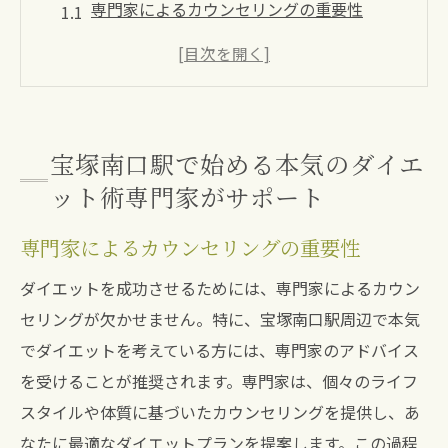
専門家によるカウンセリングの重要性
ダイエットプログラムの選び方
個別サポートで無理なく痩せる方法
栄養士が推奨する健康的な食事法
運動プランの効果的な組み立て方
宝塚南口駅で始める本気のダイエ
ダイエット成功者の体験談
ット術専門家がサポート
ダイエットの成功の秘訣地域密着型プログラム
専門家によるカウンセリングの重要性
で理想の体型を
地域密着型プログラムの特徴
ダイエットを成功させるためには、専門家によるカウン
セリングが欠かせません。特に、宝塚南口駅周辺で本気
理想の体型を目指すステップ
でダイエットを考えている方には、専門家のアドバイス
ダイエットの目標設定方法
を受けることが推奨されます。専門家は、個々のライフ
地元で話題のダイエット施設紹介
スタイルや体質に基づいたカウンセリングを提供し、あ
プログラム参加者の声を聞く
なたに最適なダイエットプランを提案します。この過程