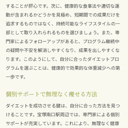
食事と運動のバランスの見直し
することが肝心です。次に、健康的な食事法や適切な運
健康診断を活用したダイエット法
動が含まれるかどうかを見極め、短期間での成果だけを
持続可能なヘルスケアのライフハック
追求するものではなく、持続可能なライフスタイルの一
部として取り入れられるものを選びましょう。また、専
栄養素の適切な摂取方法
門家によるフォローアップがあると、プログラム継続中
専門家のアドバイスでライフスタイルに合った
の疑問や不安を解消しやすくなり、成果を出しやすくな
ダイエットプランを
ります。このようにして、自分に合ったダイエットプロ
パーソナライズされたダイエットの利点
グラムを選ぶことは、健康的で効果的な体重減少への第
専門家と一緒に目標を設定する方法
一歩です。
ライフスタイルに合わせた食事調整法
運動習慣を身につけるためのヒント
個別サポートで無理なく痩せる方法
ストレス管理とダイエットの関連性
ダイエットを成功させる鍵は、自分に合った方法を見つ
効果的なサポートシステムの活用法
けることです。宝塚南口駅周辺では、専門家による個別
宝塚南口駅で健康的に痩せる地域のダイエット
サポートが充実しています。これにより、無理なく健康