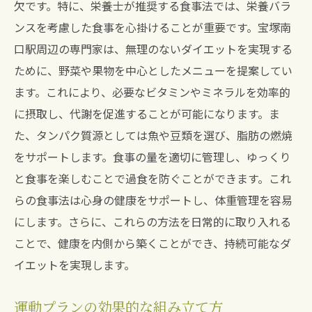
欠です。特に、栄養士が推奨する食事法では、栄養バラ
成功者の体験から学ぶ健康維持法
ンスを考慮した食事を心掛けることが重要です。宝塚南
無理なく続けられるダイエット方法で新たな自
口駅周辺の専門家は、無理のないダイエットを実現する
分を発見
ために、野菜や果物を中心としたメニューを提案してい
続けられるダイエットのコツ
ます。これにより、必要なビタミンやミネラルを効率的
新しい習慣を身につけるためのヒント
に摂取し、代謝を促進することが可能になります。ま
達成感を育む小さな成果の積み上げ
た、タンパク質源としては魚や豆類を選び、脂肪の燃焼
継続することで見えてくる変化
をサポートします。食事の量を適切に管理し、ゆっくり
と食事を楽しむことで過食を防ぐことができます。これ
ダイエットの楽しさを見つける方法
らの食事法は心身の健康をサポートし、体重管理を容易
自己改革を促すダイエットチャレンジ
にします。さらに、これらの方法を日常的に取り入れる
ことで、健康を内側から築くことができ、持続可能なダ
イエットを実現します。
運動プランの効果的な組み立て方