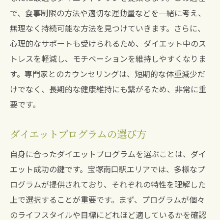
持続可能なダイエットのために
で、食事制限の方法や適切な運動量などを一緒に考え、
リバウンドを防ぐためのダイエットの新常識を
無理なく持続可能な方法を見つけていきます。さらに、
学ぶ
心理的なサポートも受けられるため、ダイエット中のス
リバウンドの原因とその対策
トレスを軽減し、モチベーションを維持しやすくなりま
長期的な体重維持のためのアプローチ
す。専門家とのカウンセリングは、短期的な体重減少だ
けでなく、長期的な健康維持にも繋がるため、非常に重
メンタルヘルスとダイエット
要です。
ライフスタイル変革の重要性
リバウンドを防ぐ食生活のポイント
ダイエットプログラムの選び方
成功率を上げるモチベーション管理
自身に合ったダイエットプログラムを選ぶことは、ダイ
健康的に痩せるための持続可能なダイエット法
エット成功の鍵です。宝塚南口駅エリアでは、多様なプ
とは
ログラムが提供されており、それぞれの特性を理解した
持続可能なダイエットの定義
上で選択することが重要です。まず、プログラムが個々
健康的な体重減少のペースとは
のライフスタイルや目標にどれほど適しているかを確認