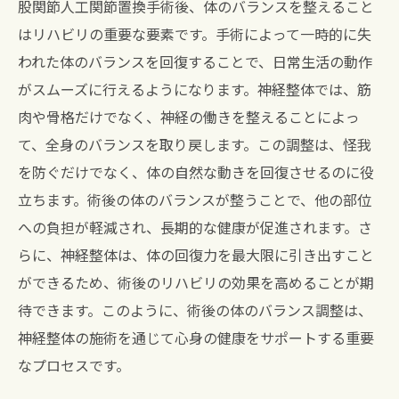
股関節人工関節置換手術後、体のバランスを整えること
の調和を取り戻す
はリハビリの重要な要素です。手術によって一時的に失
術後リハビリにおける整体選びのポイント
われた体のバランスを回復することで、日常生活の動作
身体の調和を取り戻すための神経整体の施
がスムーズに行えるようになります。神経整体では、筋
術
肉や骨格だけでなく、神経の働きを整えることによっ
術後の柔軟性を高める整体アプローチ
て、全身のバランスを取り戻します。この調整は、怪我
を防ぐだけでなく、体の自然な動きを回復させるのに役
施術がもたらす姿勢改善とその効果
立ちます。術後の体のバランスが整うことで、他の部位
調和を保つための日常ケアの提案
への負担が軽減され、長期的な健康が促進されます。さ
患者の体験談に学ぶ整体の効果
らに、神経整体は、体の回復力を最大限に引き出すこと
神経整体が導く痛みのない日常を宝塚南口駅で
ができるため、術後のリハビリの効果を高めることが期
見つける
待できます。このように、術後の体のバランス調整は、
痛みを軽減する神経整体の技法
神経整体の施術を通じて心身の健康をサポートする重要
日常生活における施術の継続的効果
なプロセスです。
施術がもたらす快適な生活の実現