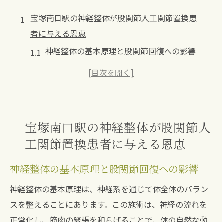
宝塚南口駅の神経整体が股関節人工関節置換患
者に与える恩恵
神経整体の基本原理と股関節回復への影響
整形外科手術後の最適なリハビリテーショ
ン法
痛みの緩和と精神的健康の関連性
術後の体のバランスを整える重要性
宝塚南口駅の神経整体が股関節人
血流改善で促進される回復プロセス
工関節置換患者に与える恩恵
患者の声：神経整体の効果を実感
神経整体の基本原理と股関節回復への影響
股関節手術後に注目される神経整体の効果を宝
塚南口駅で体感
神経整体の基本原理は、神経系を通じて体全体のバラン
手術後の神経整体の役割とは
スを整えることにあります。この施術は、神経の流れを
正常化し、筋肉の緊張を和らげることで、体の自然な動
施術前と施術後の体の変化を比較