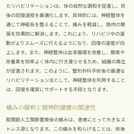
たリハビリテーションは、体の自然な調和を促進し、術
とは
後の回復過程を最適化します。具体的には、神経整体を
リハビリテーションにおける新しいアプロ
通じて神経系を整えることで、痛みを軽減し、筋肉の緊
ーチ
張を効果的に解消します。これにより、リハビリ中の運
神経整体がもたらすリハビリの進化
動がよりスムーズに行えるようになり、回復の速度が向
個々の回復速度に合わせた施術のカスタマ
上します。また、神経整体は血液循環を改善し、酸素や
イズ
栄養素を効率よく体内に行き渡らせるため、組織の再生
神経系への働きかけとその効果
が促進されます。このように、整形外科手術後の最適な
リハビリテーション法として、神経整体を利用すること
持続可能なリハビリプランの提案
は、回復を確実にサポートする手段となります。
施術がもたらすリハビリの成功率向上
神経整体で実感する股関節人工関節置換後の回
痛みの緩和と精神的健康の関連性
復力
股関節人工関節置換後の痛みは、患者にとって大きなス
回復力を高める神経整体の実践
トレス源となります。この痛みを和らげることは、術後
人工関節置換後に期待される回復の兆し