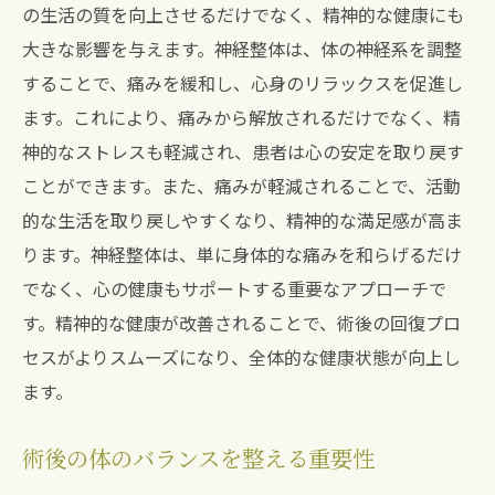
の生活の質を向上させるだけでなく、精神的な健康にも
神経整体による機能改善のプロセス
大きな影響を与えます。神経整体は、体の神経系を調整
施術がもたらす筋肉と関節の調和
することで、痛みを緩和し、心身のリラックスを促進し
早期回復を目指すための施術プラン
ます。これにより、痛みから解放されるだけでなく、精
患者の声が示す回復の実例
神的なストレスも軽減され、患者は心の安定を取り戻す
宝塚南口駅の神経整体がもたらす心身のバラン
ことができます。また、痛みが軽減されることで、活動
スと健康
的な生活を取り戻しやすくなり、精神的な満足感が高ま
ります。神経整体は、単に身体的な痛みを和らげるだけ
心身のバランスを整える施術の重要性
でなく、心の健康もサポートする重要なアプローチで
神経整体がもたらすリラクゼーション効果
す。精神的な健康が改善されることで、術後の回復プロ
ストレス軽減と健康維持の関連性
セスがよりスムーズになり、全体的な健康状態が向上し
内面的健康と外面的健康の相乗効果
ます。
継続的施術がもたらす心身の安定
患者の健康意識を高める施術プログラム
術後の体のバランスを整える重要性
股関節手術後に最適な宝塚南口駅の整体で身体