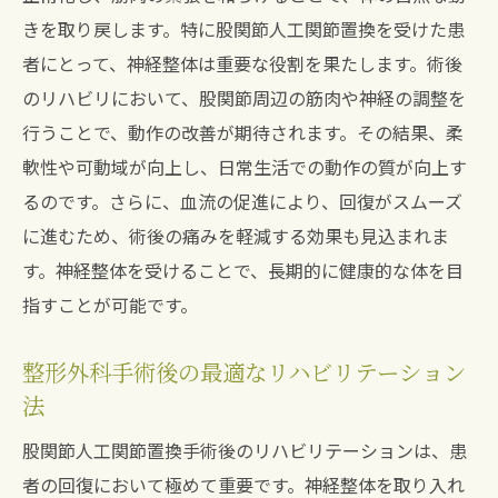
きを取り戻します。特に股関節人工関節置換を受けた患
神経整体がもたらす長期効果とは
者にとって、神経整体は重要な役割を果たします。術後
身体的負担を軽減する具体的な方法
のリハビリにおいて、股関節周辺の筋肉や神経の調整を
リラックス効果がもたらす心身の利点
行うことで、動作の改善が期待されます。その結果、柔
股関節手術患者における成功事例
軟性や可動域が向上し、日常生活での動作の質が向上す
術後ケアの救世主！宝塚南口駅での神経整体で
るのです。さらに、血流の促進により、回復がスムーズ
自然な動きを取り戻す
に進むため、術後の痛みを軽減する効果も見込まれま
自然な動きを取り戻すためのステップ
す。神経整体を受けることで、長期的に健康的な体を目
術後回復期における神経整体の重要性
指すことが可能です。
身体全体の調和を促す施術方法
整形外科手術後の最適なリハビリテーション
生活の質を向上させるための施術計画
法
患者への個別アプローチの有効性
股関節人工関節置換手術後のリハビリテーションは、患
神経整体が導く快適な日常生活
者の回復において極めて重要です。神経整体を取り入れ
宝塚南口駅の神経整体がリハビリに与える革新