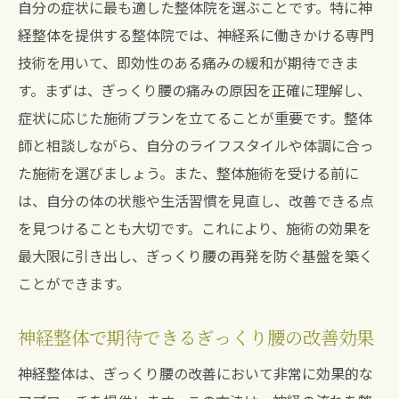
自分の症状に最も適した整体院を選ぶことです。特に神
整体で実現するぎっくり腰の早期回復
経整体を提供する整体院では、神経系に働きかける専門
神経整体がもたらす持続的な健康維持
技術を用いて、即効性のある痛みの緩和が期待できま
ぎっくり腰の再発防止策としての整体
す。まずは、ぎっくり腰の痛みの原因を正確に理解し、
症状に応じた施術プランを立てることが重要です。整体
整体施術で手にする健康的な暮らし
師と相談しながら、自分のライフスタイルや体調に合っ
神経整体が提供する健康維持のサポート
た施術を選びましょう。また、整体施術を受ける前に
ぎっくり腰からの回復後の健康管理法
は、自分の体の状態や生活習慣を見直し、改善できる点
整体でぎっくり腰を克服神経整体がもたらす安
を見つけることも大切です。これにより、施術の効果を
心感
最大限に引き出し、ぎっくり腰の再発を防ぐ基盤を築く
神経整体でぎっくり腰を克服する方法
ことができます。
整体院で得られる心身の安心感
ぎっくり腰を克服するための整体の役割
神経整体で期待できるぎっくり腰の改善効果
整体で感じる安心と信頼の施術
神経整体は、ぎっくり腰の改善において非常に効果的な
神経整体を受ける際の安心ポイント