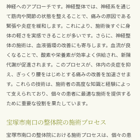
神経へのアプローチです。神経整体では、神経系を通じ
整体と生活習慣の見直しでぎっくり腰を未然に
て筋肉や関節の状態を整えることで、痛みの原因である
防ぐ
緊張や炎症を緩和します。これにより、施術後すぐに身
ぎっくり腰予防のための整体の役割
体の軽さを実感できることが多いです。さらに、神経整
日常生活でのぎっくり腰予防策
体の施術は、血液循環の改善にも寄与します。血流が良
神経整体が推奨する生活習慣改善
くなることで、酸素や栄養素が効率よく供給され、新陳
ぎっくり腰を防ぐためのセルフケア
代謝が促進されます。このプロセスが、体内の炎症を抑
整体と日常ケアで健康を維持する方法
え、ぎっくり腰をはじめとする痛みの改善を加速させま
す。これらの技術は、施術者の高度な知識と経験によっ
整体師が教えるぎっくり腰を防ぐコツ
て支えられており、個々の患者に最適な施術を提供する
ぎっくり腰に強い味方神経整体の効果を体感
ために重要な役割を果たしています。
神経整体がぎっくり腰に効く理由
整体院での実感できる施術効果
宝塚市南口の整体院の施術プロセス
ぎっくり腰改善に寄与する整体の効果
宝塚市南口の整体院における施術プロセスは、個々の患
整体を受けることで得られる安心感