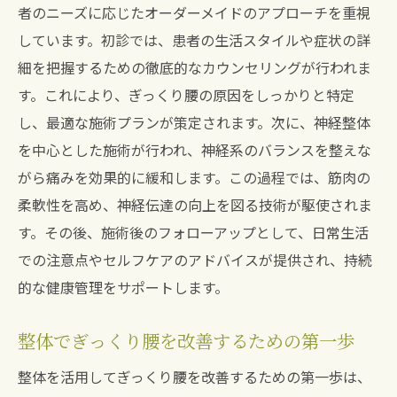
者のニーズに応じたオーダーメイドのアプローチを重視
神経整体の施術後の身体の変化
しています。初診では、患者の生活スタイルや症状の詳
ぎっくり腰改善のための整体体験談
細を把握するための徹底的なカウンセリングが行われま
整体を通じたぎっくり腰の根本改善宝塚市南口
す。これにより、ぎっくり腰の原因をしっかりと特定
の実践法
し、最適な施術プランが策定されます。次に、神経整体
を中心とした施術が行われ、神経系のバランスを整えな
ぎっくり腰の根本改善に向けた整体のアプ
がら痛みを効果的に緩和します。この過程では、筋肉の
ローチ
柔軟性を高め、神経伝達の向上を図る技術が駆使されま
宝塚市南口の整体院の実践法
す。その後、施術後のフォローアップとして、日常生活
整体でみるぎっくり腰の根本的解決策
での注意点やセルフケアのアドバイスが提供され、持続
腰痛改善のための整体のステップ
的な健康管理をサポートします。
神経整体で根本治療を目指す方法
ぎっくり腰克服のための整体実践例
整体でぎっくり腰を改善するための第一歩
神経整体で叶えるぎっくり腰の早期回復と健康
整体を活用してぎっくり腰を改善するための第一歩は、
維持