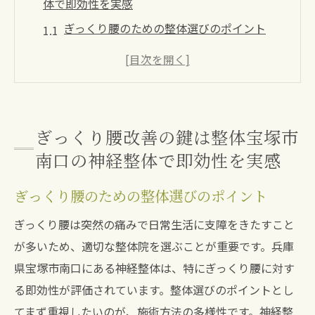
体で即効性を実感
ぎっくり腰のための整体選びのポイント
神経整体の即効性を支える技術とは
宝塚市南口の整体院の施術プロセス
整体でぎっくり腰を改善するための第一歩
神経整体で期待できるぎっくり腰の改善効
ぎっくり腰改善の鍵は整体宝塚市
果
南口の神経整体で即効性を実感
ぎっくり腰改善を加速する日常ケア
ぎっくり腰のための整体選びのポイント
整体でぎっくり腰をスピード回復神経整体の秘
密
ぎっくり腰は突然の痛みで日常生活に支障をきたすこと
ぎっくり腰が早く治る神経整体のメカニズ
が多いため、適切な整体院を選ぶことが重要です。兵庫
ム
県宝塚市南口にある神経整体は、特にぎっくり腰に対す
る即効性が評価されています。整体選びのポイントとし
整体師が語るぎっくり腰克服への道
てまず重視したいのが、施術方法の多様性です。神経整