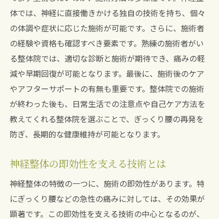
神経整体で痛みからの解放を実感
体では、神経に直接働きかける独自の技術を持ち、個々
スピード回復を促す整体のアプローチ
の体調や症状に応じた施術が可能です。さらに、施術者
整体施術後の注意点とケア方法
の経験や資格も確認すべき要素です。熟練の施術者がい
ぎっくり腰を防ぐための整体の活用法
る整体院では、適切な診断と施術が期待でき、痛みの軽
神経整体によるぎっくり腰対策宝塚市南口での
減や早期回復が可能となります。最後に、施術後のケア
成功事例
やアフターサポートの有無も重要です。整体院での施術
神経整体で改善されたぎっくり腰の成功事
が終わった後も、日常生活での注意点や自己ケア方法を
例
教えてくれる整体院を選ぶことで、ぎっくり腰の再発を
宝塚市南口の整体院利用者の声
防ぎ、長期的な健康維持が可能となります。
神経整体で得たぎっくり腰の劇的改善
神経整体の即効性を支える技術とは
施術前後で変わるぎっくり腰の状態
神経整体の特徴の一つに、施術の即効性があります。特
成功事例から学ぶぎっくり腰対策
にぎっくり腰などの急性の痛みに対しては、その効果が
ぎっくり腰改善のための地域密着型アプロ
顕著です。この即効性を支える技術の中心となるのが、
ーチ