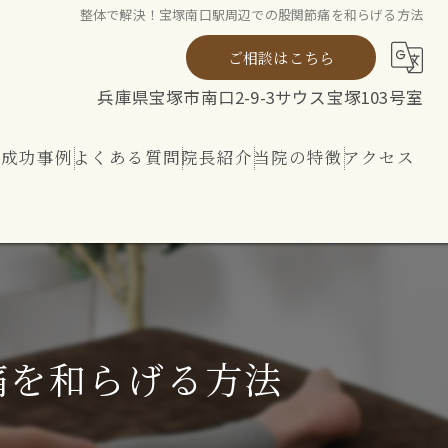
整体で解決！宝塚南口駅周辺での股関節痛を和らげる方法
ご相談はこちら
兵庫県宝塚市南口2-9-3サウス宝塚103号室
ト成功事例
よくある質問
院長紹介
当院の特徴
アクセス
ト
整体
リハビリ
内外から整える 神経ケア
痛を和らげる方法