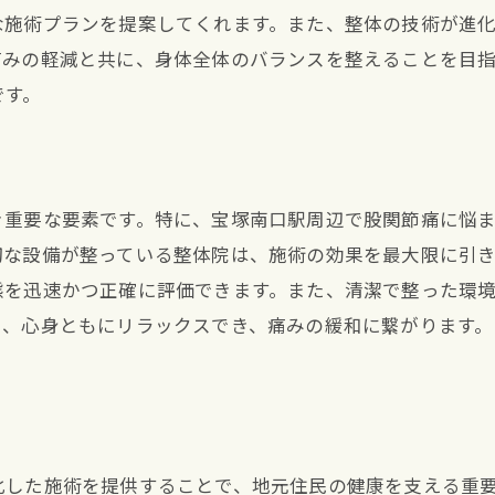
痛みの根本原因を探る方法
な施術プランを提案してくれます。また、整体の技術が進
神経整体と他の施術の違い
痛みの軽減と共に、身体全体のバランスを整えることを目
です。
施術後のフォローアップが重要
整体で日常を快適に宝塚南口駅での股関節ケア
日常生活で気をつけるポイント
ストレッチと整体の併用で効果アップ
き重要な要素です。特に、宝塚南口駅周辺で股関節痛に悩
切な設備が整っている整体院は、施術の効果を最大限に引
整体で得られる生活の質の向上
態を迅速かつ正確に評価できます。また、清潔で整った環
体のバランスを整える重要性
り、心身ともにリラックスでき、痛みの緩和に繋がります
整体で維持する健康的な生活
日常の動作改善で痛みを予防
施術の質が決め手！宝塚南口駅の整体で健康を取り戻す
施術の質を見極めるチェックポイント
化した施術を提供することで、地元住民の健康を支える重