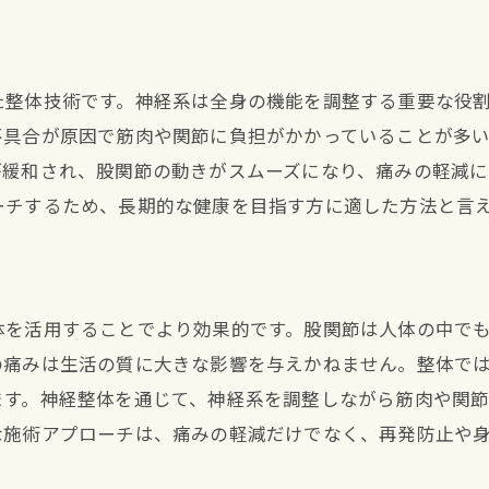
長期的な痛み緩和のための継続治療
生活習慣改善から始める宝塚南口駅の整体ケア
生活習慣が股関節痛に与える影響
た整体技術です。神経系は全身の機能を調整する重要な役
整体と共に改善する生活習慣の重要性
不具合が原因で筋肉や関節に負担がかかっていることが多
セルフケアとプロのケアのバランス
が緩和され、股関節の動きがスムーズになり、痛みの軽減に
整体の施術と栄養管理の関係
ーチするため、長期的な健康を目指す方に適した方法と言
生活習慣改善計画の立て方
持続可能な健康的ライフスタイルの構築
体を活用することでより効果的です。股関節は人体の中で
の痛みは生活の質に大きな影響を与えかねません。整体で
ます。神経整体を通じて、神経系を調整しながら筋肉や関
な施術アプローチは、痛みの軽減だけでなく、再発防止や