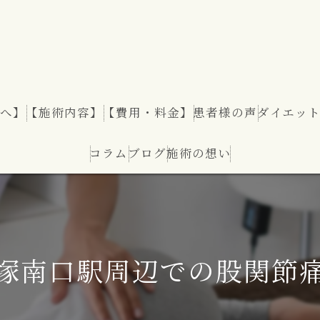
へ】
【施術内容】
【費用・料金】
患者様の声
ダイエッ
コラム
ブログ
施術の想い
ダイエッ
塚南口駅周辺での股関節