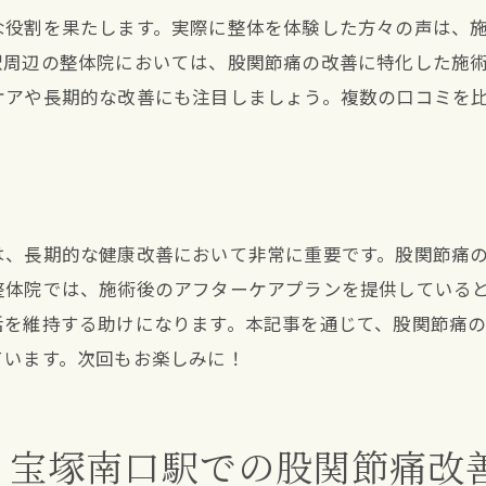
整体院選びで確認すべき重要事項
な役割を果たします。実際に整体を体験した方々の声は、
股関節痛に特化した整体院の探し方
駅周辺の整体院においては、股関節痛の改善に特化した施
ケアや長期的な改善にも注目しましょう。複数の口コミを
選ばれる整体院の特徴とは
患者の声を活かした整体院選び
整体院での初回カウンセリングの重要性
地域密着型整体院の利点
は、長期的な健康改善において非常に重要です。股関節痛
神経整体の力宝塚南口駅で股関節の痛みを緩和する
整体院では、施術後のアフターケアプランを提供している
神経整体で期待できる効果とは
活を維持する助けになります。本記事を通じて、股関節痛
神経整体の施術プロセス
ています。次回もお楽しみに！
痛みの緩和に向けた具体的な施術内容
神経整体で体のバランスを整える
施術者との信頼関係が効果を左右する
！宝塚南口駅での股関節痛改