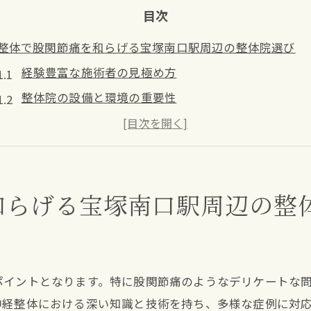
目次
整体で股関節痛を和らげる宝塚南口駅周辺の整体院選び
経験豊富な施術者の見極め方
整体院の設備と環境の重要性
地域密着型サービスの魅力
個々のニーズに応じた施術の必要性
口コミを活用した整体院選び
和らげる宝塚南口駅周辺の整
アフターケアで長期的な効果を
神経整体が効果的！宝塚南口駅での股関節痛改善方法
神経整体のメカニズムと効果
股関節痛に特化した施術アプローチ
ポイントとなります。特に股関節痛のようなデリケートな
神経整体で日常動作をスムーズに
神経整体における深い知識と技術を持ち、多様な症例に対