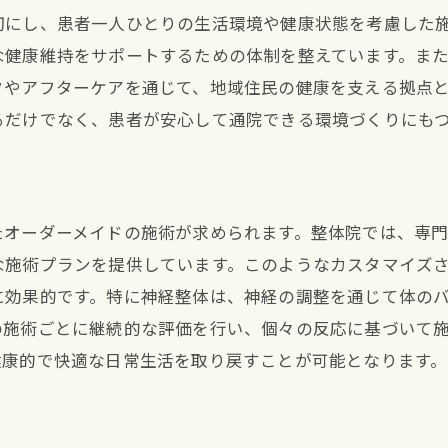
整体院での最適な施術体験とは
切にし、患者一人ひとりの生活環境や健康状態を考慮した
施術後の変化を実感する方法
な健康維持をサポートするための体制を整えています。ま
個別対応の施術の利点
クやアフターケアを通じて、地域住民の健康を支える拠点
施術者とのコミュニケーションがカギ
るだけでなく、患者が安心して通院できる環境づくりにも
健康維持のための定期的な通院
口コミで安心できる宝塚南口駅の整体院で股関節痛を軽減
信頼できる口コミサイトの選び方
たオーダーメイドの施術が求められます。整体院では、専
実際の体験談から見る整体院の評判
な施術プランを提供しています。このようなカスタマイズ
口コミで見る整体院の施術効果
に効果的です。特に神経整体は、神経の調整を通じて体の
整体院選びの際の注意点
の施術ごとに継続的な評価を行い、個々の反応に基づいて
健康的で快適な日常生活を取り戻すことが可能となります。
良い口コミと悪い口コミの見分け方
地域の評判を確認して安心の選択
整体院選びのポイント宝塚南口駅での股関節痛へのアプロ