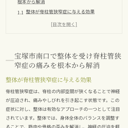
根本から解消
整体が脊柱管狭窄症に与える効果
宝塚市南口の整体院選びのポイント
脊柱管狭窄症改善に向けた施術の流れ
整体で得られる身体の変化と痛み緩和
患者の声から見る整体施術の評判
宝塚市南口で整体を受け脊柱管狭
整体と他の治療法の比較と利点
窄症の痛みを根本から解消
脊柱管狭窄症に整体が有効な理由宝塚市南口で
整体が脊柱管狭窄症に与える効果
の施術体験
整体が脊柱管狭窄症に効くメカニズム
脊柱管狭窄症は、脊柱の内部空間が狭くなることで神経
が圧迫され、痛みやしびれを引き起こす状態です。この
宝塚市南口施術体験の流れと効果
症状に対し、整体は有効なアプローチの一つとして注目
脊柱管狭窄症の症状別アプローチ法
されています。整体では、身体全体のバランスを調整す
整体施術後の生活改善方法
ることで、筋肉や骨格の歪みを解消し、神経の圧迫を軽