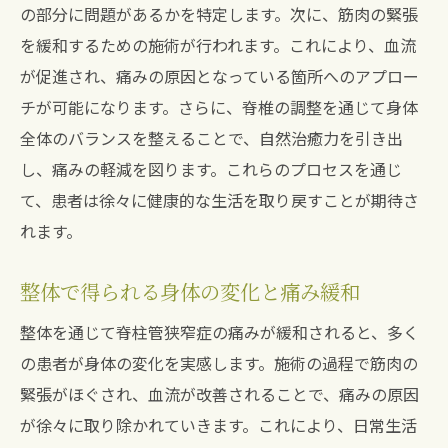
整体で自然治癒力を引き出す脊柱管狭窄症対策
の部分に問題があるかを特定します。次に、筋肉の緊張
としての可能性
を緩和するための施術が行われます。これにより、血流
が促進され、痛みの原因となっている箇所へのアプロー
自律神経と整体の関係性
チが可能になります。さらに、脊椎の調整を通じて身体
脊柱管狭窄症の回復を促進する要素
全体のバランスを整えることで、自然治癒力を引き出
施術がもたらす心身のリラクゼーション効
し、痛みの軽減を図ります。これらのプロセスを通じ
果
て、患者は徐々に健康的な生活を取り戻すことが期待さ
整体後の日常生活での注意点
れます。
心理面から見る整体の影響
自然治癒力を活かすための施術計画
整体で得られる身体の変化と痛み緩和
脊柱管狭窄症の痛みを緩和整体の効果を宝塚市
整体を通じて脊柱管狭窄症の痛みが緩和されると、多く
南口で実感
の患者が身体の変化を実感します。施術の過程で筋肉の
整体施術後の痛み緩和実感レポート
緊張がほぐされ、血流が改善されることで、痛みの原因
脊柱管狭窄症患者の声と整体の実績
が徐々に取り除かれていきます。これにより、日常生活