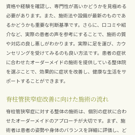
革新的な施術法による痛み改善
資格や経験を確認し、専門性が高いかどうかを見極める
脊柱管狭窄症への多角的アプローチ
必要があります。また、施術法や設備が最新のものであ
整体で実現する自然治癒力の引き出し方
るかどうかも重要な判断基準です。さらに、口コミや紹
整体とリハビリの役割分担
介など、実際の患者の声を参考にすることで、施術の質
や対応の良し悪しがわかります。実際に足を運び、カウ
施術者の専門性と患者への影響
ンセリングを受けてみるのも良い方法です。患者の症状
脊柱管狭窄症の痛みを改善する整体治療法宝塚
に合わせたオーダーメイドの施術を提供している整体院
市南口で健康に
を選ぶことで、効果的に症状を改善し、健康な生活をサ
痛みの根源にアプローチする方法
ポートすることができます。
整体による健康維持と予防策
施術後のリハビリ計画の立て方
脊柱管狭窄症改善に向けた施術の流れ
整体と栄養管理の相乗効果
脊柱管狭窄症に対する整体の施術は、個別の症状に合わ
再発防止に役立つ日常の習慣
せたオーダーメイドのアプローチが大切です。まず、施
患者が積極的に取り組むべきこと
術者は患者の姿勢や身体のバランスを詳細に評価し、ど