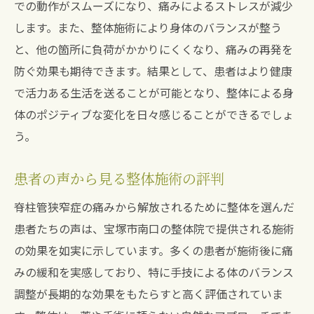
施術プロセスとその効果の実証
での動作がスムーズになり、痛みによるストレスが減少
します。また、整体施術により身体のバランスが整う
整体後の回復過程をサポートする方法
と、他の箇所に負荷がかかりにくくなり、痛みの再発を
患者が感じる施術の変化と効果
防ぐ効果も期待できます。結果として、患者はより健康
整体が日常生活に与えるポジティブな変化
で活力ある生活を送ることが可能となり、整体による身
日々の痛みを整体で軽減脊柱管狭窄症改善への
体のポジティブな変化を日々感じることができるでしょ
第一歩
う。
毎日のケアとしての整体活用法
通院前の準備と継続的な効果
患者の声から見る整体施術の評判
患者が実践すべきセルフケア
脊柱管狭窄症の痛みから解放されるために整体を選んだ
整体を活用した生活習慣の改善
患者たちの声は、宝塚市南口の整体院で提供される施術
痛み緩和のためのヒントとポイント
の効果を如実に示しています。多くの患者が施術後に痛
脊柱管狭窄症対策としての整体の利点
みの緩和を実感しており、特に手技による体のバランス
調整が長期的な効果をもたらすと高く評価されていま