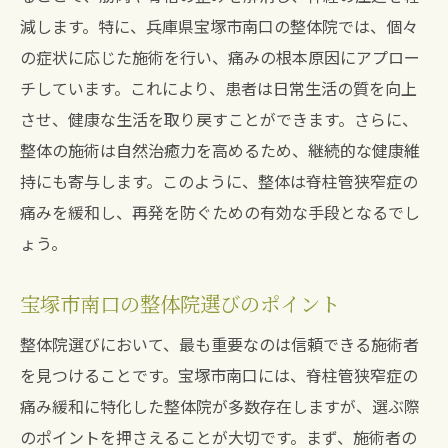
患者の施術前後の体験談
減します。特に、兵庫県宝塚市南口の整体院では、個々
脊柱管狭窄症専門の整体師の選び方
の症状に応じた施術を行い、痛みの根本原因にアプロー
整体で痛みを和らげる脊柱管狭窄症患者が知っ
チしています。これにより、患者は日常生活の質を向上
ておくべき施術法
させ、健康な生活を取り戻すことができます。さらに、
脊柱管狭窄症に効果的な整体テクニック
整体の施術は自然治癒力を高めるため、継続的な健康維
痛みを緩和する具体的な施術例
持にも寄与します。このように、整体は脊柱管狭窄症の
痛みを緩和し、再発を防ぐための有効な手段となるでし
日常でできるセルフケアと整体の関係
ょう。
整体で回復速度を上げる秘訣
通院頻度と施術効果の関係性
宝塚市南口の整体院選びのポイント
患者の心得：施術前後のケア
整体院選びにおいて、最も重要なのは信頼できる施術者
宝塚市南口の整体が示す脊柱管狭窄症への新た
を見つけることです。宝塚市南口には、脊柱管狭窄症の
なアプローチ
痛み緩和に特化した整体院が多数存在しますが、選ぶ際
最新整体技術とその効果とは
のポイントを押さえることが大切です。まず、施術者の