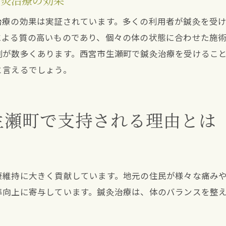
鍼灸治療の効果
鍼灸が精神的な疲れを癒す方法
治療の効果は実証されています。多くの利用者が鍼灸を受
ストレスと鍼灸の関連性
による質の高いものであり、個々の体の状態に合わせた施
鍼灸治療によるリラクゼーション効果
例が数多くあります。西宮市生瀬町で鍼灸治療を受けるこ
ストレス緩和に特化した施術例
と言えるでしょう。
西宮市生瀬町の鍼灸院でのストレスケア
鍼灸が心身のバランスを保つ役割
生瀬町で支持される理由とは
鍼灸治療後のセルフケアと西宮市生瀬町での実践方法
鍼灸治療後に効果を持続させる方法
自宅でできる簡単なセルフケア
鍼灸治療後の生活習慣アドバイス
康維持に大きく貢献しています。地元の住民が様々な痛み
準向上に寄与しています。鍼灸治療は、体のバランスを整
西宮市生瀬町でのセルフケア教室紹介
セルフケアに最適な鍼灸治療アイテム