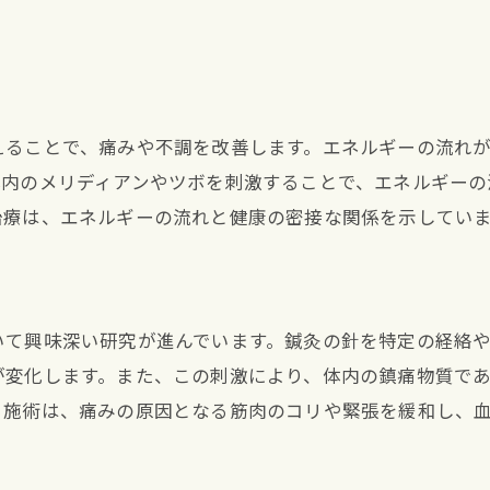
地元の信頼を集める鍼灸師の技術
安心して通える西宮市生瀬町の鍼灸院
鍼灸治療による生活の質の向上
鍼灸の基本知識と西宮市生瀬町での施術例
えることで、痛みや不調を改善します。エネルギーの流れ
初めての鍼灸治療：基本的な流れと注意点
体内のメリディアンやツボを刺激することで、エネルギーの
鍼灸治療の原理と歴史
治療は、エネルギーの流れと健康の密接な関係を示してい
西宮市生瀬町での具体的な施術例
施術前後の身体の変化と体験談
鍼灸治療を受ける際の予備知識
いて興味深い研究が進んでいます。鍼灸の針を特定の経絡
西宮市生瀬町で信頼される鍼灸院紹介
が変化します。また、この刺激により、体内の鎮痛物質で
る施術は、痛みの原因となる筋肉のコリや緊張を緩和し、
慢性的な痛みに対する鍼灸治療の効果を西宮市生瀬町で
慢性的な腰痛と鍼灸治療