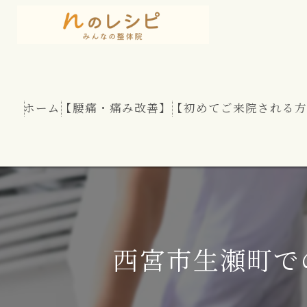
ホーム
【腰痛・痛み改善】
【初めてご来院される方
慢性腰痛
股関節痛
坐骨神経痛
西宮市生瀬町で
腰部脊柱管狭窄症
腰のヘルニア（椎間板ヘルニア）