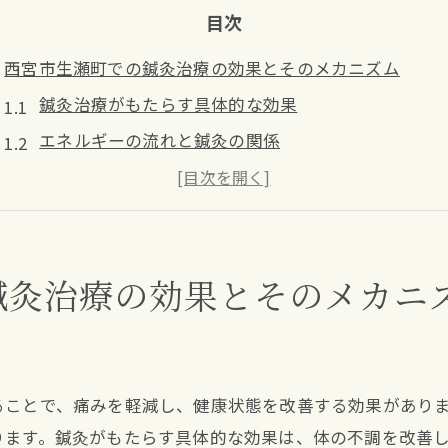
目次
西宮市生瀬町での鍼灸治療の効果とそのメカニズム
鍼灸治療がもたらす具体的な効果
エネルギーの流れと鍼灸の関係
鍼灸が痛みを軽減するメカニズム
体内の自然治癒力を高める鍼灸の方法
鍼灸治療が体調改善に繋がる理由
鍼灸治療の効果とそのメカニ
西宮市生瀬町での事例を通して見る鍼灸治療の効果
鍼灸治療が西宮市生瀬町で支持される理由とは
地域の健康維持に貢献する鍼灸治療
口コミで広がる鍼灸治療の評判
ることで、痛みを軽減し、健康状態を改善する効果があり
西宮市生瀬町の住民に適した鍼灸治療
ります。鍼灸がもたらす具体的な効果は、体の不調を改善