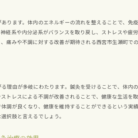
肩こりに対する鍼灸の効果
法
頭痛改善に役立つ鍼灸治療
があります。体内のエネルギーの流れを整えることで、免
膝の痛みに対する鍼灸のアプローチ
、神経系や内分泌系がバランスを取り戻し、ストレスや疲
西宮市生瀬町での実際の治療例
り、痛みや不調に対する改善が期待される西宮市生瀬町で
痛みの緩和と鍼灸の即効性
鍼灸治療で健康を維持するための具体的な方法
定期的な鍼灸治療の重要性
鍼灸と食事療法の組み合わせ
がる理由が多岐にわたります。鍼灸を受けることで、体内
日常生活でのセルフケア方法
やストレスによる不調が改善されることで、健康な生活を
鍼灸治療後のアフターケア
で体調が良くなり、健康を維持することができるという実
ストレス管理と鍼灸の関係
な選択肢と言えるでしょう。
西宮市生瀬町での健康維持のための鍼灸
西宮市生瀬町での鍼灸治療がストレス軽減に役立つ理由