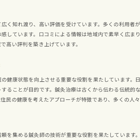
鍼灸治療と組み合わせるリラクゼーション法
西宮市生瀬町での鍼灸治療による自然治癒力の向上
自然治癒力とは何か？
て広く知れ渡り、高い評価を受けています。多くの利用者
体感しています。口コミによる情報は地域内で素早く広ま
鍼灸がもたらす免疫力の強化
域で高い評判を築き上げています。
自然治癒力を引き出す鍼灸の技術
西宮市生瀬町での成功例と体験談
療
セルフヒーリングと鍼灸の関係
域の健康状態を向上させる重要な役割を果たしています。
鍼灸治療で目指す健康な体作り
トすることが目的です。鍼灸治療は古くから伝わる伝統的
域住民の健康を考えたアプローチが特徴であり、多くの人々
信頼を集める鍼灸師の技術が重要な役割を果たしています