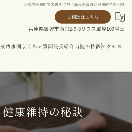
西宮市生瀬町での鍼灸治療：痛みの軽減と健康維持の秘訣
ご相談はこちら
兵庫県宝塚市南口2-9-3サウス宝塚103号室
ト成功事例
よくある質問
院長紹介
当院の特徴
アクセス
ト
整体
リハビリ
内外から整える 神経ケア
と健康維持の秘訣