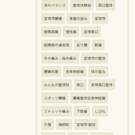
体のバランス
整体体験談
南口整体
宝塚市腰痛
骨盤の歪み
宝塚市
股関節痛
慢性痛
宝塚南口
股関節の違和感
反り腰
膝痛
手の痛み・指の痛み
宝塚市の整体
腰痛改善
坐骨神経痛
体の歪み
みんなの整体院
南口
宝塚南口整体
スポーツ腰痛
腰痛整体坐骨神経痛
ストレッチ痛み
下肢痛
しびれ
千種
梅野町
宝塚市 整体