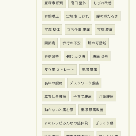
宝塚市 腰痛
南口 整体
しびれ改善
骨盤矯正
宝塚市 しびれ
腰の重だるさ
宝塚 整体
立ち仕事 腰痛
宝塚 膝痛
関節痛
歩行の不安
膝の可動域
骨格調整
40代 反り腰
腰痛 改善
反り腰 ストレート
宝塚 腰痛
長年の腰痛
デスクワーク腰痛
立ち仕事腰痛
子育て腰痛
介護腰痛
動かないと痛む腰
宝塚 腰痛改善
ｎのレシピみんなの整体院
ぎっくり腰