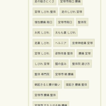
足の動きにくさ
宝塚市南口 腰痛
宝塚 しびれ 整体
足のしびれ 宝塚
慢性腰痛 南口
宝塚市南口
整体院
お尻 しびれ
太もも裏 しびれ
足裏 しびれ
ヘルニア
坐骨神経痛 宝塚
宝塚 しびれ
姿勢改善 整体
腰痛 宝塚
しびれ 宝塚
盤の歪み
整体院 選び方
整体 専門院
宝塚市 朝 腰痛
朝起きると腰が痛い
寝起き 腰痛 整体
宝塚市 腰痛 整体
宝塚市 立ち上がる時 腰痛