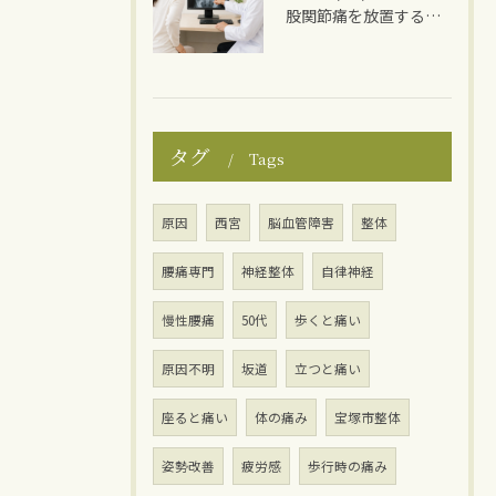
股関節痛を放置するとどうなる？
タグ
Tags
原因
西宮
脳血管障害
整体
腰痛専門
神経整体
自律神経
慢性腰痛
50代
歩くと痛い
原因不明
坂道
立つと痛い
座ると痛い
体の痛み
宝塚市整体
姿勢改善
疲労感
歩行時の痛み