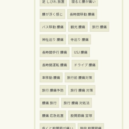
足 しびれ 放置
寝ると腰が痛い
腰が浮く感じ
長時間移動 腰痛
バス移動 腰痛
観光 腰痛
旅行 腰痛
神社巡り 腰痛
寺巡り 腰痛
長時間歩行 腰痛
USJ 腰痛
長時間運転 腰痛
ドライブ 腰痛
車移動 腰痛
旅行前 腰痛対策
旅行 腰痛予防
旅行 腰痛 対策
腰痛 旅行
旅行 腰痛 対処法
腰痛 応急処置
股関節痛 宝塚
歩くと股関節が痛い
階段 股関節痛