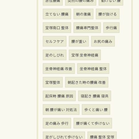
急性腰痛
突然の腰の痛み
動けない 腰
立てない 腰痛
朝の激痛
腰が抜ける
宝塚南口 整体
腰痛専門整体
歩行痛
セルフケア
腰が重い
お尻の痛み
足のしびれ
宝塚 坐骨神経痛
坐骨神経痛 改善
坐骨神経痛 整体
宝塚整体
朝起きた時の腰痛 改善
起床時 腰痛 原因
寝起き 腰痛 寝具
朝 腰が痛い 対処法
歩くと痛い 腰
足の痛み 歩行
腰が痛くて歩けない
足がしびれて歩けない
腰痛 整体 宝塚