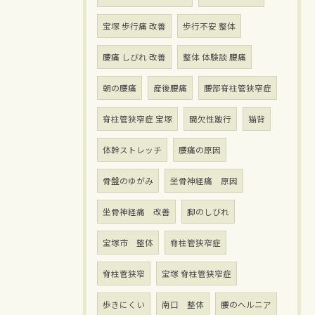
宝塚 歩行痛 改善
歩行不安 整体
腰痛 しびれ 改善
整体 体験談 腰痛
朝の腰痛
産後腰痛
腰部脊柱管狭窄症
脊柱管狭窄症 宝塚
間欠性跛行
猫背
体幹ストレッチ
腰痛の原因
骨盤のゆがみ
坐骨神経痛 原因
坐骨神経痛 改善
脚のしびれ
宝塚市 整体
脊柱管狭窄症
脊柱菅狭窄
宝塚 脊柱管狭窄症
歩きにくい
南口 整体
腰のヘルニア