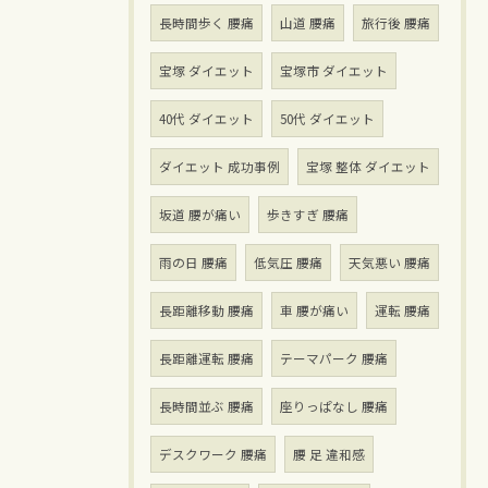
長時間歩く 腰痛
山道 腰痛
旅行後 腰痛
宝塚 ダイエット
宝塚市 ダイエット
40代 ダイエット
50代 ダイエット
ダイエット 成功事例
宝塚 整体 ダイエット
坂道 腰が痛い
歩きすぎ 腰痛
雨の日 腰痛
低気圧 腰痛
天気悪い 腰痛
長距離移動 腰痛
車 腰が痛い
運転 腰痛
長距離運転 腰痛
テーマパーク 腰痛
長時間並ぶ 腰痛
座りっぱなし 腰痛
デスクワーク 腰痛
腰 足 違和感