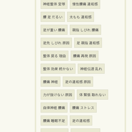
神経整体 宝塚
慢性腰痛 違和感
腰 足 だるい
太もも 違和感
足が重い 腰痛
親指 しびれ 腰痛
足先 しびれ 原因
足 親指 違和感
整体 戻る 理由
腰痛 再発 原因
整体 効果 続かない
神経伝達 乱れ
腰痛 神経
足の違和感 原因
力が抜けない 原因
体 緊張 取れない
自律神経 腰痛
腰痛 ストレス
腰痛 睡眠不足
足の違和感