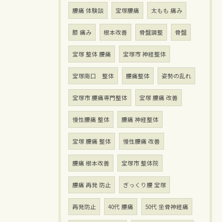
腰痛 体験談
宝塚腰痛
太もも 痛み
膝 痛み
根本改善
骨盤調整
骨盤
宝塚 整体 腰痛
宝塚市 神経整体
宝塚南口 整体
腰痛整体
姿勢の乱れ
宝塚市 腰痛専門整体
宝塚 腰痛 改善
慢性腰痛 整体
腰痛 神経整体
宝塚 腰痛 整体
慢性腰痛 改善
腰痛 根本改善
宝塚市 整体院
腰痛 再発 防止
ぎっくり腰 宝塚
再発防止
40代 腰痛
50代 坐骨神経痛