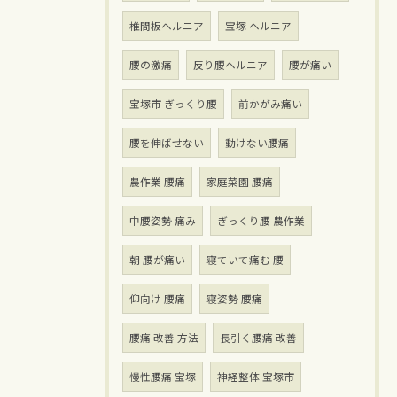
椎間板ヘルニア
宝塚 ヘルニア
腰の激痛
反り腰ヘルニア
腰が痛い
宝塚市 ぎっくり腰
前かがみ痛い
腰を伸ばせない
動けない腰痛
農作業 腰痛
家庭菜園 腰痛
中腰姿勢 痛み
ぎっくり腰 農作業
朝 腰が痛い
寝ていて痛む 腰
仰向け 腰痛
寝姿勢 腰痛
腰痛 改善 方法
長引く腰痛 改善
慢性腰痛 宝塚
神経整体 宝塚市