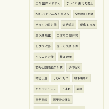
宝塚 整体 おすすめ
ぎっくり腰 再発防止
nのレシピみんなの整体院
宝塚南口 腰痛
ぎっくり腰 対策
姿勢矯正
腰痛 しびれ
反り腰 矯正
宝塚南口 整体院
しびれ 改善
ぎっくり腰 予防
ヘルニア 対策
膝痛 改善
変形性膝関節症 対策
歩行改善
神経伝達
しびれ 対策
駐車場あり
キャッシュレス
子連れ
実績
症例実績
肩甲骨の痛み