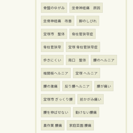
骨盤のゆがみ
坐骨神経痛 原因
坐骨神経痛 改善
脚のしびれ
宝塚市 整体
脊柱管狭窄症
脊柱菅狭窄
宝塚 脊柱管狭窄症
歩きにくい
南口 整体
腰のヘルニア
椎間板ヘルニア
宝塚 ヘルニア
腰の激痛
反り腰ヘルニア
腰が痛い
宝塚市 ぎっくり腰
前かがみ痛い
腰を伸ばせない
動けない腰痛
農作業 腰痛
家庭菜園 腰痛