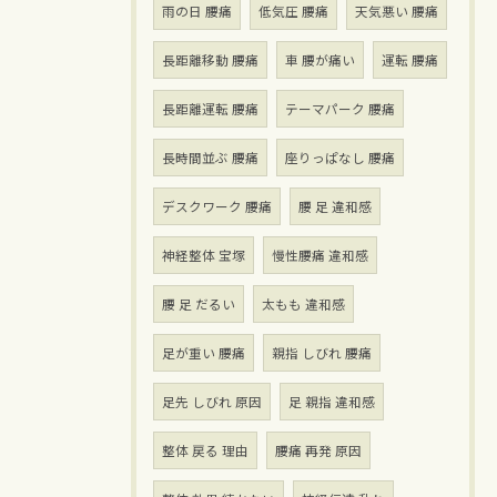
雨の日 腰痛
低気圧 腰痛
天気悪い 腰痛
長距離移動 腰痛
車 腰が痛い
運転 腰痛
長距離運転 腰痛
テーマパーク 腰痛
長時間並ぶ 腰痛
座りっぱなし 腰痛
デスクワーク 腰痛
腰 足 違和感
神経整体 宝塚
慢性腰痛 違和感
腰 足 だるい
太もも 違和感
足が重い 腰痛
親指 しびれ 腰痛
足先 しびれ 原因
足 親指 違和感
整体 戻る 理由
腰痛 再発 原因