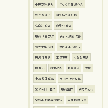
中腰姿勢 痛み
ぎっくり腰 農作業
朝 腰が痛い
寝ていて痛む 腰
仰向け 腰痛
寝姿勢 腰痛
腰痛 改善 方法
長引く腰痛 改善
慢性腰痛 宝塚
神経整体 宝塚市
腰痛 体験談
宝塚腰痛
太もも 痛み
膝 痛み
根本改善
骨盤調整
骨盤
宝塚 整体 腰痛
宝塚市 神経整体
宝塚南口 整体
腰痛整体
姿勢の乱れ
宝塚市 腰痛専門整体
宝塚 腰痛 改善