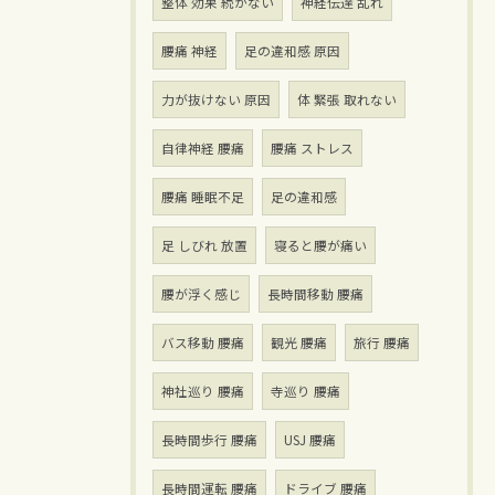
整体 効果 続かない
神経伝達 乱れ
腰痛 神経
足の違和感 原因
力が抜けない 原因
体 緊張 取れない
自律神経 腰痛
腰痛 ストレス
腰痛 睡眠不足
足の違和感
足 しびれ 放置
寝ると腰が痛い
腰が浮く感じ
長時間移動 腰痛
バス移動 腰痛
観光 腰痛
旅行 腰痛
神社巡り 腰痛
寺巡り 腰痛
長時間歩行 腰痛
USJ 腰痛
長時間運転 腰痛
ドライブ 腰痛