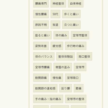
腰痛専門
神経整体
自律神経
慢性腰痛
50代
歩くと痛い
原因不明
坂道
立つと痛い
座ると痛い
体の痛み
宝塚市整体
姿勢改善
疲労感
歩行時の痛み
体のバランス
整体体験談
南口整体
宝塚市腰痛
骨盤の歪み
宝塚市
股関節痛
慢性痛
宝塚南口
股関節の違和感
反り腰
膝痛
手の痛み・指の痛み
宝塚市の整体