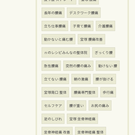
長年の腰痛
デスクワーク腰痛
立ち仕事腰痛
子育て腰痛
介護腰痛
動かないと痛む腰
宝塚 腰痛改善
ｎのレシピみんなの整体院
ぎっくり腰
急性腰痛
突然の腰の痛み
動けない 腰
立てない 腰痛
朝の激痛
腰が抜ける
宝塚南口 整体
腰痛専門整体
歩行痛
セルフケア
腰が重い
お尻の痛み
足のしびれ
宝塚 坐骨神経痛
坐骨神経痛 改善
坐骨神経痛 整体