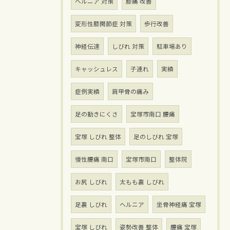
ヘルニア 対策
膝痛 改善
変形性膝関節症 対策
歩行改善
神経伝達
しびれ 対策
駐車場あり
キャッシュレス
子連れ
実績
症例実績
肩甲骨の痛み
足の動きにくさ
宝塚市南口 腰痛
宝塚 しびれ 整体
足のしびれ 宝塚
慢性腰痛 南口
宝塚市南口
整体院
お尻 しびれ
太もも裏 しびれ
足裏 しびれ
ヘルニア
坐骨神経痛 宝塚
宝塚 しびれ
姿勢改善 整体
腰痛 宝塚