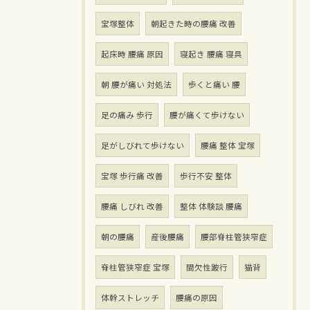
宝塚整体
朝起きた時の腰痛 改善
起床時 腰痛 原因
寝起き 腰痛 寝具
朝 腰が痛い 対処法
歩くと痛い 腰
足の痛み 歩行
腰が痛くて歩けない
足がしびれて歩けない
腰痛 整体 宝塚
宝塚 歩行痛 改善
歩行不安 整体
腰痛 しびれ 改善
整体 体験談 腰痛
朝の腰痛
産後腰痛
腰部脊柱管狭窄症
脊柱管狭窄症 宝塚
間欠性跛行
猫背
体幹ストレッチ
腰痛の原因