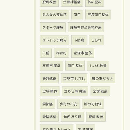
腰痛改善
坐骨神経痛
体の歪み
みんなの整体院
南口
宝塚南口整体
スポーツ腰痛
腰痛整体坐骨神経痛
ストレッチ痛み
下肢痛
しびれ
千種
梅野町
宝塚市 整体
宝塚市 腰痛
南口 整体
しびれ改善
骨盤矯正
宝塚市 しびれ
腰の重だるさ
宝塚 整体
立ち仕事 腰痛
宝塚 膝痛
関節痛
歩行の不安
膝の可動域
骨格調整
40代 反り腰
腰痛 改善
反り腰 ストレート
宝塚 腰痛