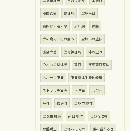
宝塚市腰痛
骨盤の歪み
宝塚市
股関節痛
慢性痛
宝塚南口
股関節の違和感
反り腰
膝痛
手の痛み・指の痛み
宝塚市の整体
腰痛改善
坐骨神経痛
体の歪み
みんなの整体院
南口
宝塚南口整体
スポーツ腰痛
腰痛整体坐骨神経痛
ストレッチ痛み
下肢痛
しびれ
千種
梅野町
宝塚市 整体
宝塚市 腰痛
南口 整体
しびれ改善
骨盤矯正
宝塚市 しびれ
腰の重だるさ