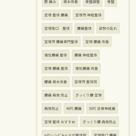
膝 痛み
根本改善
骨盤調整
骨盤
宝塚 整体 腰痛
宝塚市 神経整体
宝塚南口 整体
腰痛整体
姿勢の乱れ
宝塚市 腰痛専門整体
宝塚 腰痛 改善
慢性腰痛 整体
腰痛 神経整体
宝塚 腰痛 整体
慢性腰痛 改善
腰痛 根本改善
宝塚市 整体院
腰痛 再発 防止
ぎっくり腰 宝塚
再発防止
40代 腰痛
50代 坐骨神経痛
宝塚 整体 おすすめ
ぎっくり腰 再発防止
nのレシピみんなの整体院
宝塚南口 腰痛