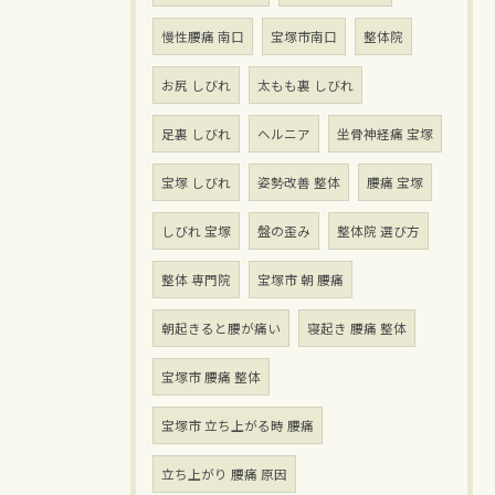
慢性腰痛 南口
宝塚市南口
整体院
お尻 しびれ
太もも裏 しびれ
足裏 しびれ
ヘルニア
坐骨神経痛 宝塚
宝塚 しびれ
姿勢改善 整体
腰痛 宝塚
しびれ 宝塚
盤の歪み
整体院 選び方
整体 専門院
宝塚市 朝 腰痛
朝起きると腰が痛い
寝起き 腰痛 整体
宝塚市 腰痛 整体
宝塚市 立ち上がる時 腰痛
立ち上がり 腰痛 原因