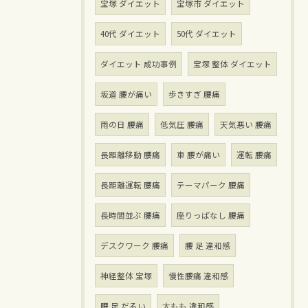
宝塚 ダイエット
宝塚市 ダイエット
40代 ダイエット
50代 ダイエット
ダイエット 成功事例
宝塚 整体 ダイエット
坂道 腰が痛い
歩きすぎ 腰痛
雨の日 腰痛
低気圧 腰痛
天気悪い 腰痛
長距離移動 腰痛
車 腰が痛い
運転 腰痛
長距離運転 腰痛
テーマパーク 腰痛
長時間並ぶ 腰痛
座りっぱなし 腰痛
デスクワーク 腰痛
腰 足 違和感
神経整体 宝塚
慢性腰痛 違和感
腰 足 だるい
太もも 違和感