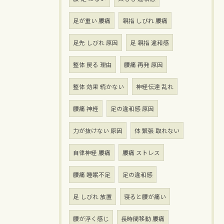
足が重い 腰痛
親指 しびれ 腰痛
足先 しびれ 原因
足 親指 違和感
整体 戻る 理由
腰痛 再発 原因
整体 効果 続かない
神経伝達 乱れ
腰痛 神経
足の違和感 原因
力が抜けない 原因
体 緊張 取れない
自律神経 腰痛
腰痛 ストレス
腰痛 睡眠不足
足の違和感
足 しびれ 放置
寝ると腰が痛い
腰が浮く感じ
長時間移動 腰痛