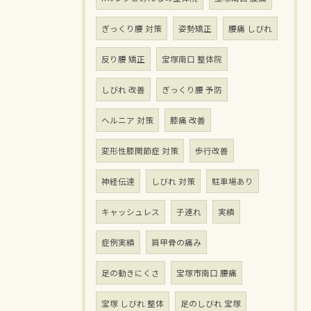
ぎっくり腰 対策
姿勢矯正
腰痛 しびれ
反り腰 矯正
宝塚南口 整体院
しびれ 改善
ぎっくり腰 予防
ヘルニア 対策
膝痛 改善
変形性膝関節症 対策
歩行改善
神経伝達
しびれ 対策
駐車場あり
キャッシュレス
子連れ
実績
症例実績
肩甲骨の痛み
足の動きにくさ
宝塚市南口 腰痛
宝塚 しびれ 整体
足のしびれ 宝塚