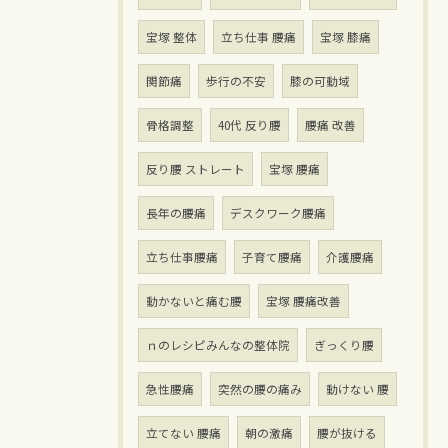
宝塚 整体
立ち仕事 腰痛
宝塚 膝痛
関節痛
歩行の不安
膝の可動域
骨格調整
40代 反り腰
腰痛 改善
反り腰 ストレート
宝塚 腰痛
長年の腰痛
デスクワーク腰痛
立ち仕事腰痛
子育て腰痛
介護腰痛
動かないと痛む腰
宝塚 腰痛改善
ｎのレシピみんなの整体院
ぎっくり腰
急性腰痛
突然の腰の痛み
動けない 腰
立てない 腰痛
朝の激痛
腰が抜ける