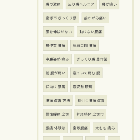
腰の激痛
反り腰ヘルニア
腰が痛い
宝塚市 ぎっくり腰
前かがみ痛い
腰を伸ばせない
動けない腰痛
農作業 腰痛
家庭菜園 腰痛
中腰姿勢 痛み
ぎっくり腰 農作業
朝 腰が痛い
寝ていて痛む 腰
仰向け 腰痛
寝姿勢 腰痛
腰痛 改善 方法
長引く腰痛 改善
慢性腰痛 宝塚
神経整体 宝塚市
腰痛 体験談
宝塚腰痛
太もも 痛み