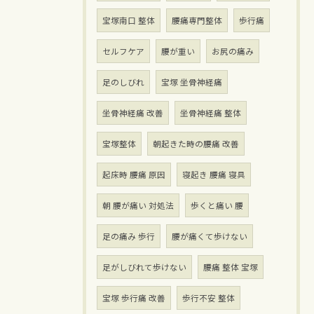
宝塚南口 整体
腰痛専門整体
歩行痛
セルフケア
腰が重い
お尻の痛み
足のしびれ
宝塚 坐骨神経痛
坐骨神経痛 改善
坐骨神経痛 整体
宝塚整体
朝起きた時の腰痛 改善
起床時 腰痛 原因
寝起き 腰痛 寝具
朝 腰が痛い 対処法
歩くと痛い 腰
足の痛み 歩行
腰が痛くて歩けない
足がしびれて歩けない
腰痛 整体 宝塚
宝塚 歩行痛 改善
歩行不安 整体