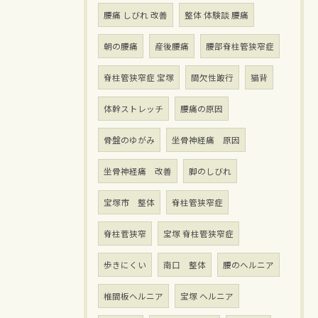
腰痛 しびれ 改善
整体 体験談 腰痛
朝の腰痛
産後腰痛
腰部脊柱管狭窄症
脊柱管狭窄症 宝塚
間欠性跛行
猫背
体幹ストレッチ
腰痛の原因
骨盤のゆがみ
坐骨神経痛 原因
坐骨神経痛 改善
脚のしびれ
宝塚市 整体
脊柱管狭窄症
脊柱菅狭窄
宝塚 脊柱管狭窄症
歩きにくい
南口 整体
腰のヘルニア
椎間板ヘルニア
宝塚 ヘルニア