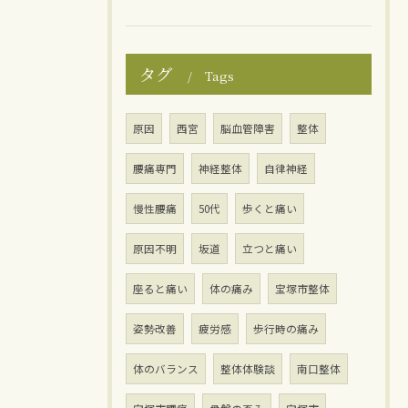
タグ
Tags
原因
西宮
脳血管障害
整体
腰痛専門
神経整体
自律神経
慢性腰痛
50代
歩くと痛い
原因不明
坂道
立つと痛い
座ると痛い
体の痛み
宝塚市整体
姿勢改善
疲労感
歩行時の痛み
体のバランス
整体体験談
南口整体