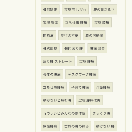
骨盤矯正
宝塚市 しびれ
腰の重だるさ
宝塚 整体
立ち仕事 腰痛
宝塚 膝痛
関節痛
歩行の不安
膝の可動域
骨格調整
40代 反り腰
腰痛 改善
反り腰 ストレート
宝塚 腰痛
長年の腰痛
デスクワーク腰痛
立ち仕事腰痛
子育て腰痛
介護腰痛
動かないと痛む腰
宝塚 腰痛改善
ｎのレシピみんなの整体院
ぎっくり腰
急性腰痛
突然の腰の痛み
動けない 腰