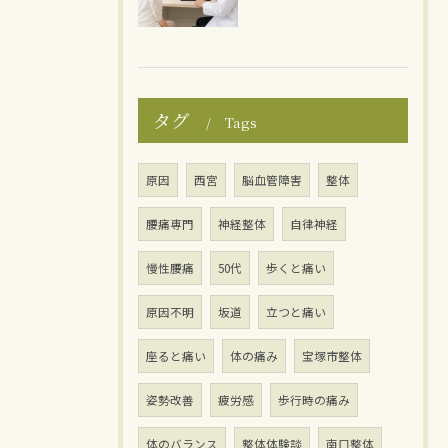
タグ
Tags
原因
西宮
脳血管障害
整体
腰痛専門
神経整体
自律神経
慢性腰痛
50代
歩くと痛い
原因不明
坂道
立つと痛い
座ると痛い
体の痛み
宝塚市整体
姿勢改善
疲労感
歩行時の痛み
体のバランス
整体体験談
南口整体