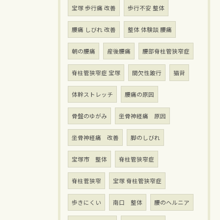
宝塚 歩行痛 改善
歩行不安 整体
腰痛 しびれ 改善
整体 体験談 腰痛
朝の腰痛
産後腰痛
腰部脊柱管狭窄症
脊柱管狭窄症 宝塚
間欠性跛行
猫背
体幹ストレッチ
腰痛の原因
骨盤のゆがみ
坐骨神経痛 原因
坐骨神経痛 改善
脚のしびれ
宝塚市 整体
脊柱管狭窄症
脊柱菅狭窄
宝塚 脊柱管狭窄症
歩きにくい
南口 整体
腰のヘルニア