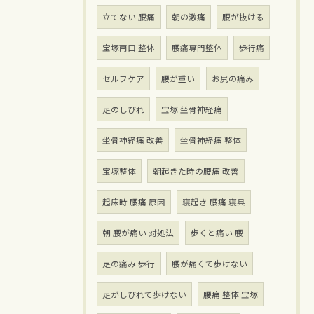
立てない 腰痛
朝の激痛
腰が抜ける
宝塚南口 整体
腰痛専門整体
歩行痛
セルフケア
腰が重い
お尻の痛み
足のしびれ
宝塚 坐骨神経痛
坐骨神経痛 改善
坐骨神経痛 整体
宝塚整体
朝起きた時の腰痛 改善
起床時 腰痛 原因
寝起き 腰痛 寝具
朝 腰が痛い 対処法
歩くと痛い 腰
足の痛み 歩行
腰が痛くて歩けない
足がしびれて歩けない
腰痛 整体 宝塚