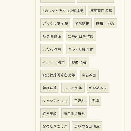
nのレシピみんなの整体院
宝塚南口 腰痛
ぎっくり腰 対策
姿勢矯正
腰痛 しびれ
反り腰 矯正
宝塚南口 整体院
しびれ 改善
ぎっくり腰 予防
ヘルニア 対策
膝痛 改善
変形性膝関節症 対策
歩行改善
神経伝達
しびれ 対策
駐車場あり
キャッシュレス
子連れ
実績
症例実績
肩甲骨の痛み
足の動きにくさ
宝塚市南口 腰痛