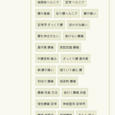
椎間板ヘルニア
宝塚 ヘルニア
腰の激痛
反り腰ヘルニア
腰が痛い
宝塚市 ぎっくり腰
前かがみ痛い
腰を伸ばせない
動けない腰痛
農作業 腰痛
家庭菜園 腰痛
中腰姿勢 痛み
ぎっくり腰 農作業
朝 腰が痛い
寝ていて痛む 腰
仰向け 腰痛
寝姿勢 腰痛
腰痛 改善 方法
長引く腰痛 改善
慢性腰痛 宝塚
神経整体 宝塚市