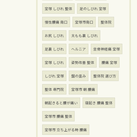
宝塚 しびれ 整体
足のしびれ 宝塚
慢性腰痛 南口
宝塚市南口
整体院
お尻 しびれ
太もも裏 しびれ
足裏 しびれ
ヘルニア
坐骨神経痛 宝塚
宝塚 しびれ
姿勢改善 整体
腰痛 宝塚
しびれ 宝塚
盤の歪み
整体院 選び方
整体 専門院
宝塚市 朝 腰痛
朝起きると腰が痛い
寝起き 腰痛 整体
宝塚市 腰痛 整体
宝塚市 立ち上がる時 腰痛