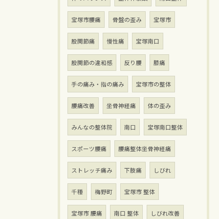
宝塚市腰痛
骨盤の歪み
宝塚市
股関節痛
慢性痛
宝塚南口
股関節の違和感
反り腰
膝痛
手の痛み・指の痛み
宝塚市の整体
腰痛改善
坐骨神経痛
体の歪み
みんなの整体院
南口
宝塚南口整体
スポーツ腰痛
腰痛整体坐骨神経痛
ストレッチ痛み
下肢痛
しびれ
千種
梅野町
宝塚市 整体
宝塚市 腰痛
南口 整体
しびれ改善