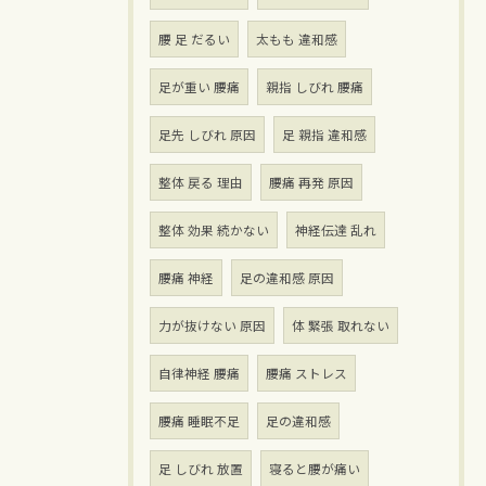
腰 足 だるい
太もも 違和感
足が重い 腰痛
親指 しびれ 腰痛
足先 しびれ 原因
足 親指 違和感
整体 戻る 理由
腰痛 再発 原因
整体 効果 続かない
神経伝達 乱れ
腰痛 神経
足の違和感 原因
力が抜けない 原因
体 緊張 取れない
自律神経 腰痛
腰痛 ストレス
腰痛 睡眠不足
足の違和感
足 しびれ 放置
寝ると腰が痛い