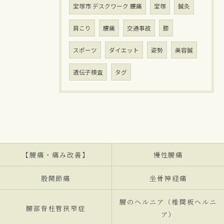
宝塚市 デスクワーク 腰痛
宝塚
鍼灸
肩こり
腰痛
交通事故
膝
スポーツ
ダイエット
姿勢
美容鍼
遺伝子検査
タグ
【腰痛・痛み改善】
慢性腰痛
股関節痛
坐骨神経痛
腰のヘルニア（椎間板ヘルニ
腰部脊柱管狭窄症
ア）