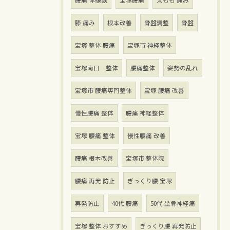
腰痛 体験談
宝塚腰痛
太もも 痛み
膝 痛み
根本改善
骨盤調整
骨盤
宝塚 整体 腰痛
宝塚市 神経整体
宝塚南口 整体
腰痛整体
姿勢の乱れ
宝塚市 腰痛専門整体
宝塚 腰痛 改善
慢性腰痛 整体
腰痛 神経整体
宝塚 腰痛 整体
慢性腰痛 改善
腰痛 根本改善
宝塚市 整体院
腰痛 再発 防止
ぎっくり腰 宝塚
再発防止
40代 腰痛
50代 坐骨神経痛
宝塚 整体 おすすめ
ぎっくり腰 再発防止