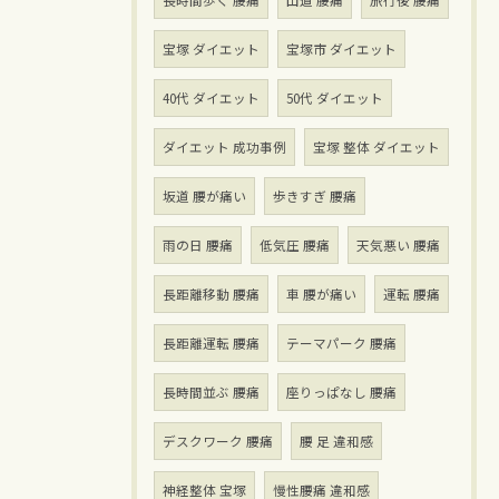
長時間歩く 腰痛
山道 腰痛
旅行後 腰痛
宝塚 ダイエット
宝塚市 ダイエット
40代 ダイエット
50代 ダイエット
ダイエット 成功事例
宝塚 整体 ダイエット
坂道 腰が痛い
歩きすぎ 腰痛
雨の日 腰痛
低気圧 腰痛
天気悪い 腰痛
長距離移動 腰痛
車 腰が痛い
運転 腰痛
長距離運転 腰痛
テーマパーク 腰痛
長時間並ぶ 腰痛
座りっぱなし 腰痛
デスクワーク 腰痛
腰 足 違和感
神経整体 宝塚
慢性腰痛 違和感