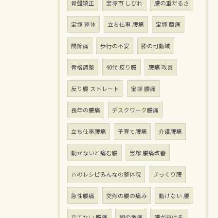
骨盤矯正
宝塚市 しびれ
腰の重だるさ
宝塚 整体
立ち仕事 腰痛
宝塚 膝痛
関節痛
歩行の不安
膝の可動域
骨格調整
40代 反り腰
腰痛 改善
反り腰 ストレート
宝塚 腰痛
長年の腰痛
デスクワーク腰痛
立ち仕事腰痛
子育て腰痛
介護腰痛
動かないと痛む腰
宝塚 腰痛改善
ｎのレシピみんなの整体院
ぎっくり腰
急性腰痛
突然の腰の痛み
動けない 腰
立てない 腰痛
朝の激痛
腰が抜ける