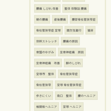
腰痛 しびれ 改善
整体 体験談 腰痛
朝の腰痛
産後腰痛
腰部脊柱管狭窄症
脊柱管狭窄症 宝塚
間欠性跛行
猫背
体幹ストレッチ
腰痛の原因
骨盤のゆがみ
坐骨神経痛 原因
坐骨神経痛 改善
脚のしびれ
宝塚市 整体
脊柱管狭窄症
脊柱菅狭窄
宝塚 脊柱管狭窄症
歩きにくい
南口 整体
腰のヘルニア
椎間板ヘルニア
宝塚 ヘルニア