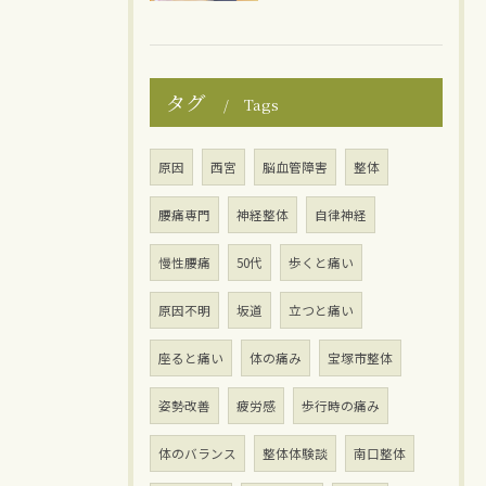
タグ
Tags
原因
西宮
脳血管障害
整体
腰痛専門
神経整体
自律神経
慢性腰痛
50代
歩くと痛い
原因不明
坂道
立つと痛い
座ると痛い
体の痛み
宝塚市整体
姿勢改善
疲労感
歩行時の痛み
体のバランス
整体体験談
南口整体