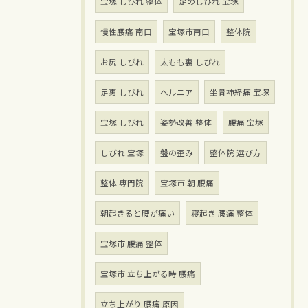
宝塚 しびれ 整体
足のしびれ 宝塚
慢性腰痛 南口
宝塚市南口
整体院
お尻 しびれ
太もも裏 しびれ
足裏 しびれ
ヘルニア
坐骨神経痛 宝塚
宝塚 しびれ
姿勢改善 整体
腰痛 宝塚
しびれ 宝塚
盤の歪み
整体院 選び方
整体 専門院
宝塚市 朝 腰痛
朝起きると腰が痛い
寝起き 腰痛 整体
宝塚市 腰痛 整体
宝塚市 立ち上がる時 腰痛
立ち上がり 腰痛 原因