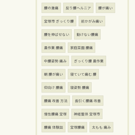
腰の激痛
反り腰ヘルニア
腰が痛い
宝塚市 ぎっくり腰
前かがみ痛い
腰を伸ばせない
動けない腰痛
農作業 腰痛
家庭菜園 腰痛
中腰姿勢 痛み
ぎっくり腰 農作業
朝 腰が痛い
寝ていて痛む 腰
仰向け 腰痛
寝姿勢 腰痛
腰痛 改善 方法
長引く腰痛 改善
慢性腰痛 宝塚
神経整体 宝塚市
腰痛 体験談
宝塚腰痛
太もも 痛み