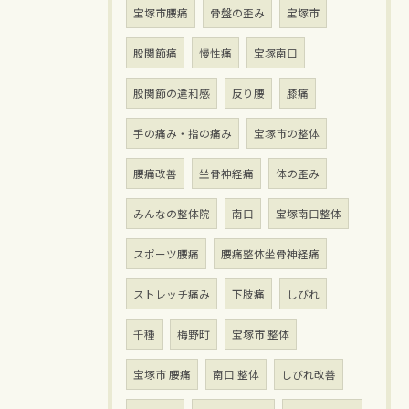
宝塚市腰痛
骨盤の歪み
宝塚市
股関節痛
慢性痛
宝塚南口
股関節の違和感
反り腰
膝痛
手の痛み・指の痛み
宝塚市の整体
腰痛改善
坐骨神経痛
体の歪み
みんなの整体院
南口
宝塚南口整体
スポーツ腰痛
腰痛整体坐骨神経痛
ストレッチ痛み
下肢痛
しびれ
千種
梅野町
宝塚市 整体
宝塚市 腰痛
南口 整体
しびれ改善