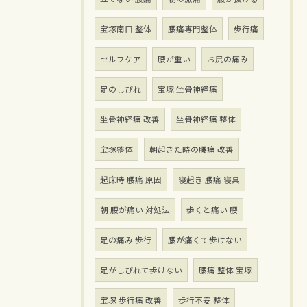
宝塚南口 整体
腰痛専門整体
歩行痛
セルフケア
腰が重い
お尻の痛み
足のしびれ
宝塚 坐骨神経痛
坐骨神経痛 改善
坐骨神経痛 整体
宝塚整体
朝起きた時の腰痛 改善
起床時 腰痛 原因
寝起き 腰痛 寝具
朝 腰が痛い 対処法
歩くと痛い 腰
足の痛み 歩行
腰が痛くて歩けない
足がしびれて歩けない
腰痛 整体 宝塚
宝塚 歩行痛 改善
歩行不安 整体