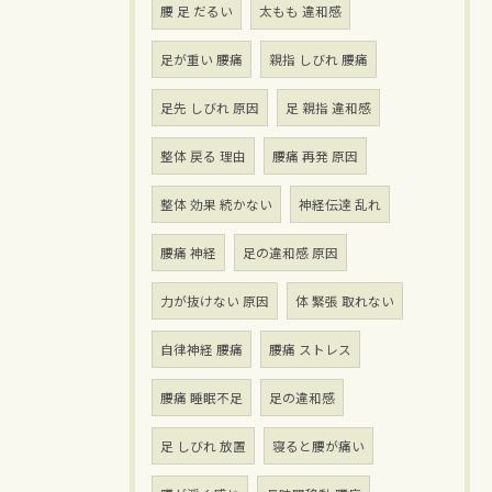
腰 足 だるい
太もも 違和感
足が重い 腰痛
親指 しびれ 腰痛
足先 しびれ 原因
足 親指 違和感
整体 戻る 理由
腰痛 再発 原因
整体 効果 続かない
神経伝達 乱れ
腰痛 神経
足の違和感 原因
力が抜けない 原因
体 緊張 取れない
自律神経 腰痛
腰痛 ストレス
腰痛 睡眠不足
足の違和感
足 しびれ 放置
寝ると腰が痛い