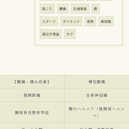
肩こり
腰痛
交通事故
膝
スポーツ
ダイエット
姿勢
美容鍼
遺伝子検査
タグ
【腰痛・痛み改善】
慢性腰痛
股関節痛
坐骨神経痛
腰のヘルニア（椎間板ヘルニ
腰部脊柱管狭窄症
ア）