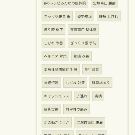
nのレシピみんなの整体院
宝塚南口 腰痛
ぎっくり腰 対策
姿勢矯正
腰痛 しびれ
反り腰 矯正
宝塚南口 整体院
しびれ 改善
ぎっくり腰 予防
ヘルニア 対策
膝痛 改善
変形性膝関節症 対策
歩行改善
神経伝達
しびれ 対策
駐車場あり
キャッシュレス
子連れ
実績
症例実績
肩甲骨の痛み
足の動きにくさ
宝塚市南口 腰痛