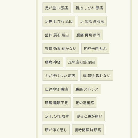
足が重い 腰痛
親指 しびれ 腰痛
足先 しびれ 原因
足 親指 違和感
整体 戻る 理由
腰痛 再発 原因
整体 効果 続かない
神経伝達 乱れ
腰痛 神経
足の違和感 原因
力が抜けない 原因
体 緊張 取れない
自律神経 腰痛
腰痛 ストレス
腰痛 睡眠不足
足の違和感
足 しびれ 放置
寝ると腰が痛い
腰が浮く感じ
長時間移動 腰痛