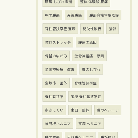
腰痛 しびれ 改善
整体 体験談 腰痛
朝の腰痛
産後腰痛
腰部脊柱管狭窄症
脊柱管狭窄症 宝塚
間欠性跛行
猫背
体幹ストレッチ
腰痛の原因
骨盤のゆがみ
坐骨神経痛 原因
坐骨神経痛 改善
脚のしびれ
宝塚市 整体
脊柱管狭窄症
脊柱菅狭窄
宝塚 脊柱管狭窄症
歩きにくい
南口 整体
腰のヘルニア
椎間板ヘルニア
宝塚 ヘルニア
腰の激痛
反り腰ヘルニア
腰が痛い