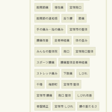
股関節痛
慢性痛
宝塚南口
股関節の違和感
反り腰
膝痛
手の痛み・指の痛み
宝塚市の整体
腰痛改善
坐骨神経痛
体の歪み
みんなの整体院
南口
宝塚南口整体
スポーツ腰痛
腰痛整体坐骨神経痛
ストレッチ痛み
下肢痛
しびれ
千種
梅野町
宝塚市 整体
宝塚市 腰痛
南口 整体
しびれ改善
骨盤矯正
宝塚市 しびれ
腰の重だるさ