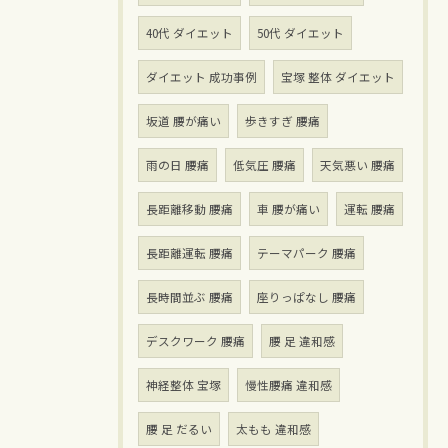
40代 ダイエット
50代 ダイエット
ダイエット 成功事例
宝塚 整体 ダイエット
坂道 腰が痛い
歩きすぎ 腰痛
雨の日 腰痛
低気圧 腰痛
天気悪い 腰痛
長距離移動 腰痛
車 腰が痛い
運転 腰痛
長距離運転 腰痛
テーマパーク 腰痛
長時間並ぶ 腰痛
座りっぱなし 腰痛
デスクワーク 腰痛
腰 足 違和感
神経整体 宝塚
慢性腰痛 違和感
腰 足 だるい
太もも 違和感