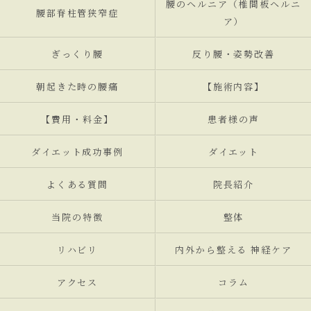
腰のヘルニア（椎間板ヘルニ
腰部脊柱管狭窄症
ア）
ぎっくり腰
反り腰・姿勢改善
朝起きた時の腰痛
【施術内容】
【費用・料金】
患者様の声
ダイエット成功事例
ダイエット
よくある質問
院長紹介
当院の特徴
整体
リハビリ
内外から整える 神経ケア
アクセス
コラム