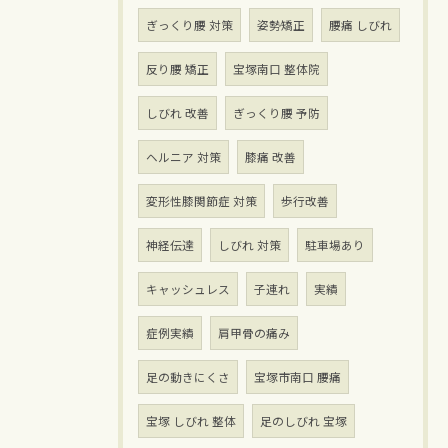
ぎっくり腰 対策
姿勢矯正
腰痛 しびれ
反り腰 矯正
宝塚南口 整体院
しびれ 改善
ぎっくり腰 予防
ヘルニア 対策
膝痛 改善
変形性膝関節症 対策
歩行改善
神経伝達
しびれ 対策
駐車場あり
キャッシュレス
子連れ
実績
症例実績
肩甲骨の痛み
足の動きにくさ
宝塚市南口 腰痛
宝塚 しびれ 整体
足のしびれ 宝塚