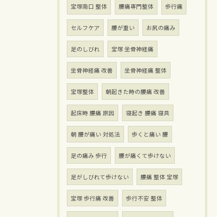
宝塚南口 整体
腰痛専門整体
歩行痛
セルフケア
腰が重い
お尻の痛み
足のしびれ
宝塚 坐骨神経痛
坐骨神経痛 改善
坐骨神経痛 整体
宝塚整体
朝起きた時の腰痛 改善
起床時 腰痛 原因
寝起き 腰痛 寝具
朝 腰が痛い 対処法
歩くと痛い 腰
足の痛み 歩行
腰が痛くて歩けない
足がしびれて歩けない
腰痛 整体 宝塚
宝塚 歩行痛 改善
歩行不安 整体