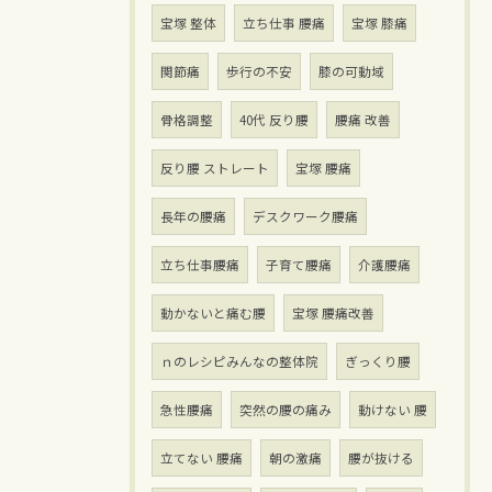
宝塚 整体
立ち仕事 腰痛
宝塚 膝痛
関節痛
歩行の不安
膝の可動域
骨格調整
40代 反り腰
腰痛 改善
反り腰 ストレート
宝塚 腰痛
長年の腰痛
デスクワーク腰痛
立ち仕事腰痛
子育て腰痛
介護腰痛
動かないと痛む腰
宝塚 腰痛改善
ｎのレシピみんなの整体院
ぎっくり腰
急性腰痛
突然の腰の痛み
動けない 腰
立てない 腰痛
朝の激痛
腰が抜ける