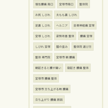
慢性腰痛 南口
宝塚市南口
整体院
お尻 しびれ
太もも裏 しびれ
足裏 しびれ
ヘルニア
坐骨神経痛 宝塚
宝塚 しびれ
姿勢改善 整体
腰痛 宝塚
しびれ 宝塚
盤の歪み
整体院 選び方
整体 専門院
宝塚市 朝 腰痛
朝起きると腰が痛い
寝起き 腰痛 整体
宝塚市 腰痛 整体
宝塚市 立ち上がる時 腰痛
立ち上がり 腰痛 原因