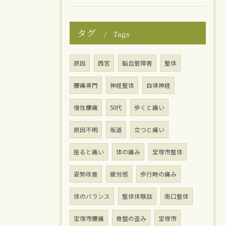
タグ
Tags
原因
西宮
脳血管障害
整体
腰痛専門
神経整体
自律神経
慢性腰痛
50代
歩くと痛い
原因不明
坂道
立つと痛い
座ると痛い
体の痛み
宝塚市整体
姿勢改善
疲労感
歩行時の痛み
体のバランス
整体体験談
南口整体
宝塚市腰痛
骨盤の歪み
宝塚市