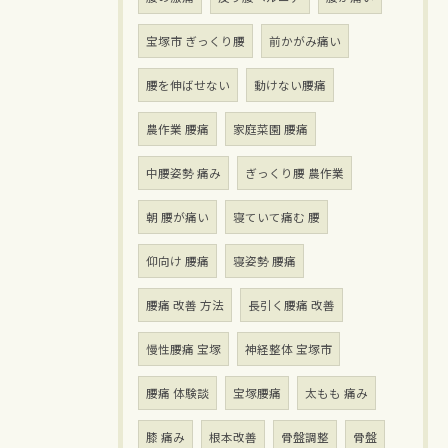
宝塚市 ぎっくり腰
前かがみ痛い
腰を伸ばせない
動けない腰痛
農作業 腰痛
家庭菜園 腰痛
中腰姿勢 痛み
ぎっくり腰 農作業
朝 腰が痛い
寝ていて痛む 腰
仰向け 腰痛
寝姿勢 腰痛
腰痛 改善 方法
長引く腰痛 改善
慢性腰痛 宝塚
神経整体 宝塚市
腰痛 体験談
宝塚腰痛
太もも 痛み
膝 痛み
根本改善
骨盤調整
骨盤