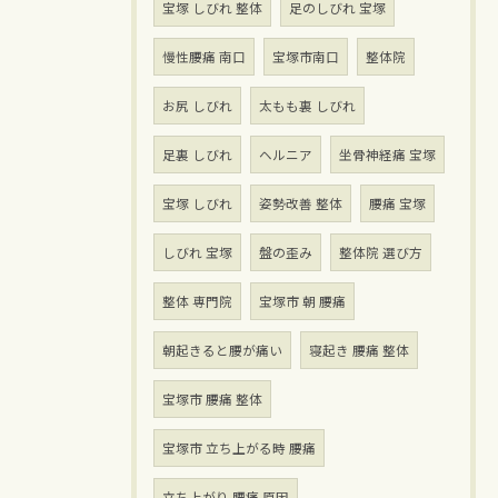
宝塚 しびれ 整体
足のしびれ 宝塚
慢性腰痛 南口
宝塚市南口
整体院
お尻 しびれ
太もも裏 しびれ
足裏 しびれ
ヘルニア
坐骨神経痛 宝塚
宝塚 しびれ
姿勢改善 整体
腰痛 宝塚
しびれ 宝塚
盤の歪み
整体院 選び方
整体 専門院
宝塚市 朝 腰痛
朝起きると腰が痛い
寝起き 腰痛 整体
宝塚市 腰痛 整体
宝塚市 立ち上がる時 腰痛
立ち上がり 腰痛 原因