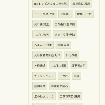
nのレシピみんなの整体院
宝塚南口 腰痛
ぎっくり腰 対策
姿勢矯正
腰痛 しびれ
反り腰 矯正
宝塚南口 整体院
しびれ 改善
ぎっくり腰 予防
ヘルニア 対策
膝痛 改善
変形性膝関節症 対策
歩行改善
神経伝達
しびれ 対策
駐車場あり
キャッシュレス
子連れ
実績
症例実績
肩甲骨の痛み
足の動きにくさ
宝塚市南口 腰痛