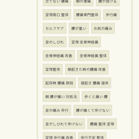
立てない 腰痛
朝の激痛
腰が抜ける
宝塚南口 整体
腰痛専門整体
歩行痛
セルフケア
腰が重い
お尻の痛み
足のしびれ
宝塚 坐骨神経痛
坐骨神経痛 改善
坐骨神経痛 整体
宝塚整体
朝起きた時の腰痛 改善
起床時 腰痛 原因
寝起き 腰痛 寝具
朝 腰が痛い 対処法
歩くと痛い 腰
足の痛み 歩行
腰が痛くて歩けない
足がしびれて歩けない
腰痛 整体 宝塚
宝塚 歩行痛 改善
歩行不安 整体