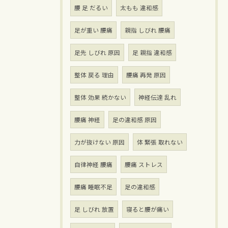
腰 足 だるい
太もも 違和感
足が重い 腰痛
親指 しびれ 腰痛
足先 しびれ 原因
足 親指 違和感
整体 戻る 理由
腰痛 再発 原因
整体 効果 続かない
神経伝達 乱れ
腰痛 神経
足の違和感 原因
力が抜けない 原因
体 緊張 取れない
自律神経 腰痛
腰痛 ストレス
腰痛 睡眠不足
足の違和感
足 しびれ 放置
寝ると腰が痛い