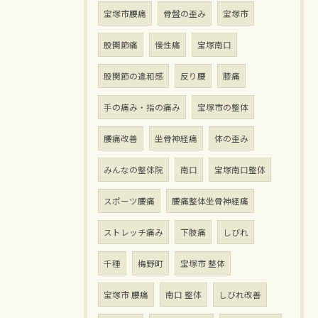
宝塚市腰痛
骨盤の歪み
宝塚市
股関節痛
慢性痛
宝塚南口
股関節の違和感
反り腰
膝痛
手の痛み・指の痛み
宝塚市の整体
腰痛改善
坐骨神経痛
体の歪み
みんなの整体院
南口
宝塚南口整体
スポーツ腰痛
腰痛整体坐骨神経痛
ストレッチ痛み
下肢痛
しびれ
千種
梅野町
宝塚市 整体
宝塚市 腰痛
南口 整体
しびれ改善