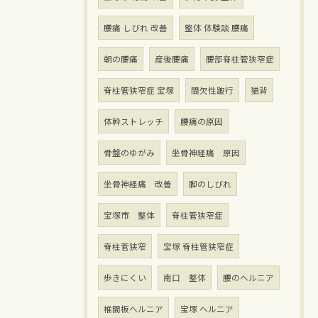
腰痛 しびれ 改善
整体 体験談 腰痛
朝の腰痛
産後腰痛
腰部脊柱管狭窄症
脊柱管狭窄症 宝塚
間欠性跛行
猫背
体幹ストレッチ
腰痛の原因
骨盤のゆがみ
坐骨神経痛 原因
坐骨神経痛 改善
脚のしびれ
宝塚市 整体
脊柱管狭窄症
脊柱菅狭窄
宝塚 脊柱管狭窄症
歩きにくい
南口 整体
腰のヘルニア
椎間板ヘルニア
宝塚 ヘルニア