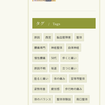
タグ
Tags
原因
西宮
脳血管障害
整体
腰痛専門
神経整体
自律神経
慢性腰痛
50代
歩くと痛い
原因不明
坂道
立つと痛い
座ると痛い
体の痛み
宝塚市整体
姿勢改善
疲労感
歩行時の痛み
体のバランス
整体体験談
南口整体