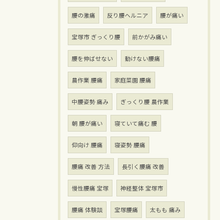
腰の激痛
反り腰ヘルニア
腰が痛い
宝塚市 ぎっくり腰
前かがみ痛い
腰を伸ばせない
動けない腰痛
農作業 腰痛
家庭菜園 腰痛
中腰姿勢 痛み
ぎっくり腰 農作業
朝 腰が痛い
寝ていて痛む 腰
仰向け 腰痛
寝姿勢 腰痛
腰痛 改善 方法
長引く腰痛 改善
慢性腰痛 宝塚
神経整体 宝塚市
腰痛 体験談
宝塚腰痛
太もも 痛み