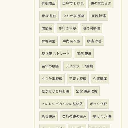
骨盤矯正
宝塚市 しびれ
腰の重だるさ
宝塚 整体
立ち仕事 腰痛
宝塚 膝痛
関節痛
歩行の不安
膝の可動域
骨格調整
40代 反り腰
腰痛 改善
反り腰 ストレート
宝塚 腰痛
長年の腰痛
デスクワーク腰痛
立ち仕事腰痛
子育て腰痛
介護腰痛
動かないと痛む腰
宝塚 腰痛改善
ｎのレシピみんなの整体院
ぎっくり腰
急性腰痛
突然の腰の痛み
動けない 腰