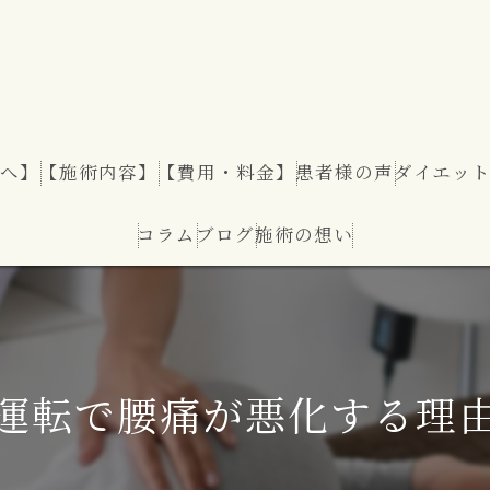
へ】
【施術内容】
【費用・料金】
患者様の声
ダイエッ
コラム
ブログ
施術の想い
ダイエッ
運転で腰痛が悪化する理