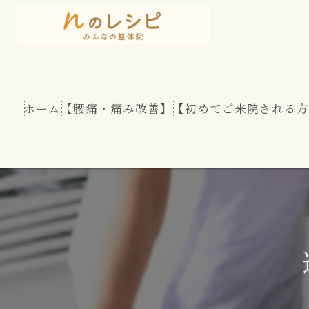
ホーム
【腰痛・痛み改善】
【初めてご来院される方
慢性腰痛
股関節痛
坐骨神経痛
腰部脊柱管狭窄症
腰のヘルニア（椎間板ヘルニア）