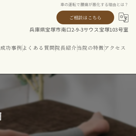
車の運転で腰痛が悪化する理由とは？
ご相談はこちら
兵庫県宝塚市南口2-9-3サウス宝塚103号室
ト成功事例
よくある質問
院長紹介
当院の特徴
アクセス
ト
整体
リハビリ
内外から整える 神経ケア
由