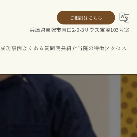
ご相談はこちら
兵庫県宝塚市南口2-9-3サウス宝塚103号室
ト成功事例
よくある質問
院長紹介
当院の特徴
アクセス
ト
整体
リハビリ
内外から整える 神経ケア
！