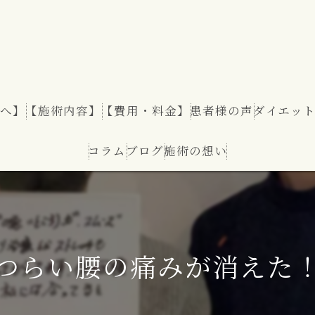
へ】
【施術内容】
【費用・料金】
患者様の声
ダイエッ
コラム
ブログ
施術の想い
ダイエッ
つらい腰の痛みが消えた