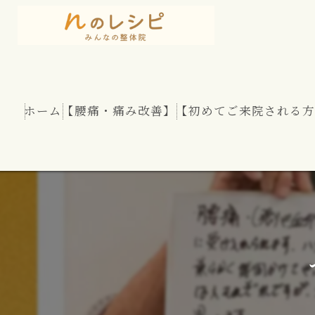
ホーム
【腰痛・痛み改善】
【初めてご来院される方
慢性腰痛
股関節痛
坐骨神経痛
腰部脊柱管狭窄症
腰のヘルニア（椎間板ヘルニア）