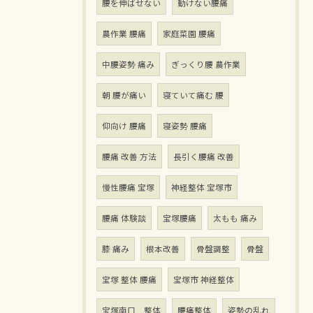
腰を伸ばせない
動けない腰痛
農作業 腰痛
家庭菜園 腰痛
中腰姿勢 痛み
ぎっくり腰 農作業
朝 腰が痛い
寝ていて痛む 腰
仰向け 腰痛
寝姿勢 腰痛
腰痛 改善 方法
長引く腰痛 改善
慢性腰痛 宝塚
神経整体 宝塚市
腰痛 体験談
宝塚腰痛
太もも 痛み
膝 痛み
根本改善
骨盤調整
骨盤
宝塚 整体 腰痛
宝塚市 神経整体
宝塚南口 整体
腰痛整体
姿勢の乱れ