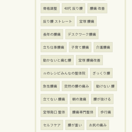
骨格調整
40代 反り腰
腰痛 改善
反り腰 ストレート
宝塚 腰痛
長年の腰痛
デスクワーク腰痛
立ち仕事腰痛
子育て腰痛
介護腰痛
動かないと痛む腰
宝塚 腰痛改善
ｎのレシピみんなの整体院
ぎっくり腰
急性腰痛
突然の腰の痛み
動けない 腰
立てない 腰痛
朝の激痛
腰が抜ける
宝塚南口 整体
腰痛専門整体
歩行痛
セルフケア
腰が重い
お尻の痛み