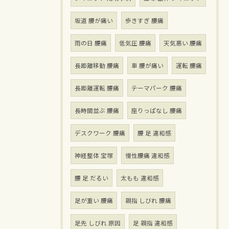
坂道 腰が痛い
歩きすぎ 腰痛
雨の日 腰痛
低気圧 腰痛
天気悪い 腰痛
長距離移動 腰痛
車 腰が痛い
運転 腰痛
長距離運転 腰痛
テーマパーク 腰痛
長時間並ぶ 腰痛
座りっぱなし 腰痛
デスクワーク 腰痛
腰 足 違和感
神経整体 宝塚
慢性腰痛 違和感
腰 足 だるい
太もも 違和感
足が重い 腰痛
親指 しびれ 腰痛
足先 しびれ 原因
足 親指 違和感