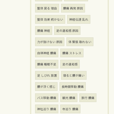
整体 戻る 理由
腰痛 再発 原因
整体 効果 続かない
神経伝達 乱れ
腰痛 神経
足の違和感 原因
力が抜けない 原因
体 緊張 取れない
自律神経 腰痛
腰痛 ストレス
腰痛 睡眠不足
足の違和感
足 しびれ 放置
寝ると腰が痛い
腰が浮く感じ
長時間移動 腰痛
バス移動 腰痛
観光 腰痛
旅行 腰痛
神社巡り 腰痛
寺巡り 腰痛