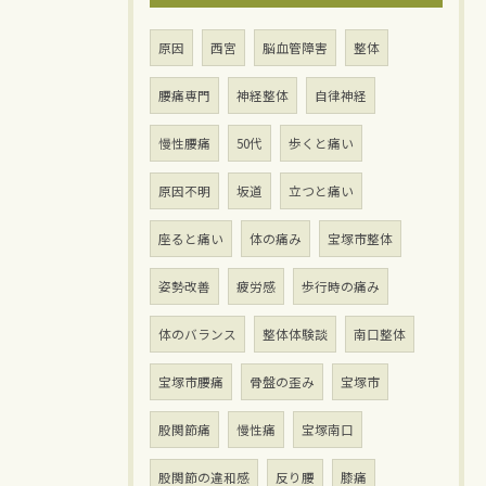
原因
西宮
脳血管障害
整体
腰痛専門
神経整体
自律神経
慢性腰痛
50代
歩くと痛い
原因不明
坂道
立つと痛い
座ると痛い
体の痛み
宝塚市整体
姿勢改善
疲労感
歩行時の痛み
体のバランス
整体体験談
南口整体
宝塚市腰痛
骨盤の歪み
宝塚市
股関節痛
慢性痛
宝塚南口
股関節の違和感
反り腰
膝痛