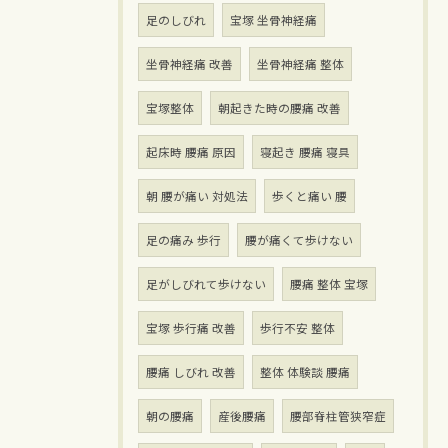
足のしびれ
宝塚 坐骨神経痛
坐骨神経痛 改善
坐骨神経痛 整体
宝塚整体
朝起きた時の腰痛 改善
起床時 腰痛 原因
寝起き 腰痛 寝具
朝 腰が痛い 対処法
歩くと痛い 腰
足の痛み 歩行
腰が痛くて歩けない
足がしびれて歩けない
腰痛 整体 宝塚
宝塚 歩行痛 改善
歩行不安 整体
腰痛 しびれ 改善
整体 体験談 腰痛
朝の腰痛
産後腰痛
腰部脊柱管狭窄症