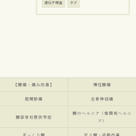
遺伝子検査
タグ
【腰痛・痛み改善】
慢性腰痛
股関節痛
坐骨神経痛
腰のヘルニア（椎間板ヘルニ
腰部脊柱管狭窄症
ア）
ぎっくり腰
反り腰・姿勢改善