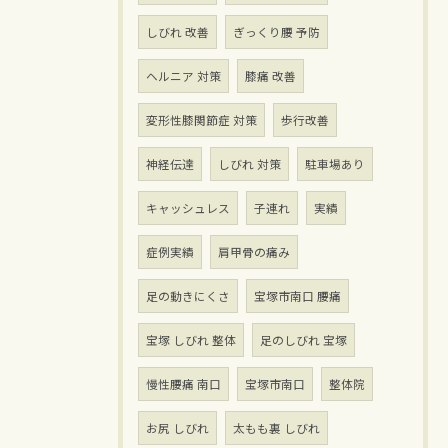
しびれ 改善
ぎっくり腰 予防
ヘルニア 対策
膝痛 改善
変形性膝関節症 対策
歩行改善
神経伝達
しびれ 対策
駐車場あり
キャッシュレス
子連れ
実績
症例実績
肩甲骨の痛み
足の動きにくさ
宝塚市南口 腰痛
宝塚 しびれ 整体
足のしびれ 宝塚
慢性腰痛 南口
宝塚市南口
整体院
お尻 しびれ
太もも裏 しびれ