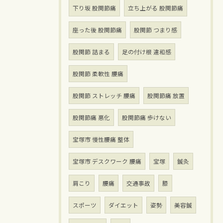
下り坂 股関節痛
立ち上がる 股関節痛
座った後 股関節痛
股関節 つまり感
股関節 詰まる
足の付け根 違和感
股関節 柔軟性 腰痛
股関節 ストレッチ 腰痛
股関節痛 放置
股関節痛 悪化
股関節痛 歩けない
宝塚市 慢性腰痛 整体
宝塚市 デスクワーク 腰痛
宝塚
鍼灸
肩こり
腰痛
交通事故
膝
スポーツ
ダイエット
姿勢
美容鍼