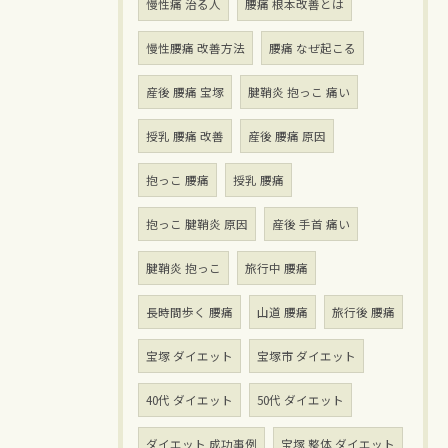
慢性痛 治る人
腰痛 根本改善とは
慢性腰痛 改善方法
腰痛 なぜ起こる
産後 腰痛 宝塚
腱鞘炎 抱っこ 痛い
授乳 腰痛 改善
産後 腰痛 原因
抱っこ 腰痛
授乳 腰痛
抱っこ 腱鞘炎 原因
産後 手首 痛い
腱鞘炎 抱っこ
旅行中 腰痛
長時間歩く 腰痛
山道 腰痛
旅行後 腰痛
宝塚 ダイエット
宝塚市 ダイエット
40代 ダイエット
50代 ダイエット
ダイエット 成功事例
宝塚 整体 ダイエット