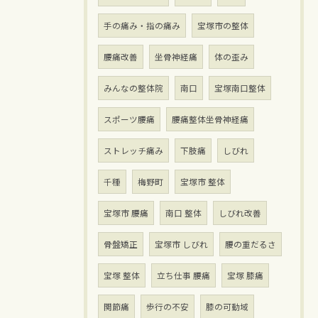
手の痛み・指の痛み
宝塚市の整体
腰痛改善
坐骨神経痛
体の歪み
みんなの整体院
南口
宝塚南口整体
スポーツ腰痛
腰痛整体坐骨神経痛
ストレッチ痛み
下肢痛
しびれ
千種
梅野町
宝塚市 整体
宝塚市 腰痛
南口 整体
しびれ改善
骨盤矯正
宝塚市 しびれ
腰の重だるさ
宝塚 整体
立ち仕事 腰痛
宝塚 膝痛
関節痛
歩行の不安
膝の可動域