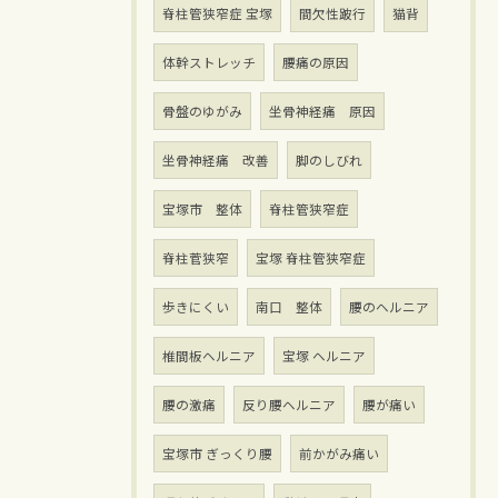
脊柱管狭窄症 宝塚
間欠性跛行
猫背
体幹ストレッチ
腰痛の原因
骨盤のゆがみ
坐骨神経痛 原因
坐骨神経痛 改善
脚のしびれ
宝塚市 整体
脊柱管狭窄症
脊柱菅狭窄
宝塚 脊柱管狭窄症
歩きにくい
南口 整体
腰のヘルニア
椎間板ヘルニア
宝塚 ヘルニア
腰の激痛
反り腰ヘルニア
腰が痛い
宝塚市 ぎっくり腰
前かがみ痛い