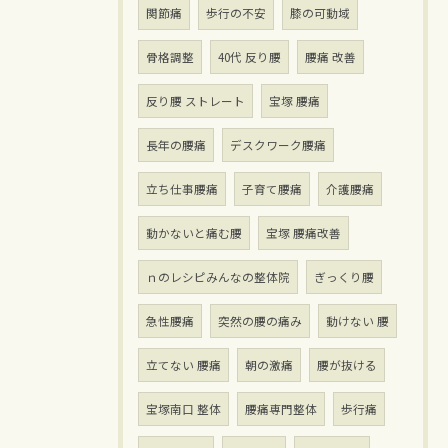
関節痛
歩行の不安
膝の可動域
骨格調整
40代 反り腰
腰痛 改善
反り腰 ストレート
宝塚 腰痛
長年の腰痛
デスクワーク腰痛
立ち仕事腰痛
子育て腰痛
介護腰痛
動かないと痛む腰
宝塚 腰痛改善
ｎのレシピみんなの整体院
ぎっくり腰
急性腰痛
突然の腰の痛み
動けない 腰
立てない 腰痛
朝の激痛
腰が抜ける
宝塚南口 整体
腰痛専門整体
歩行痛