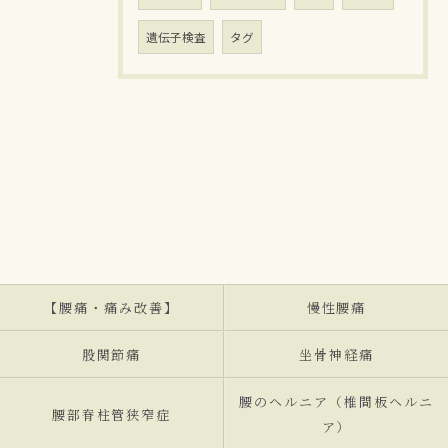
遺伝子検査
タグ
【腰痛・痛み改善】
慢性腰痛
股関節痛
坐骨神経痛
腰のヘルニア（椎間板ヘルニ
腰部脊柱管狭窄症
ア）