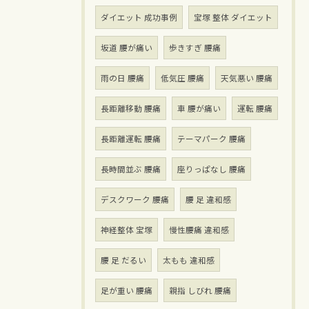
ダイエット 成功事例
宝塚 整体 ダイエット
坂道 腰が痛い
歩きすぎ 腰痛
雨の日 腰痛
低気圧 腰痛
天気悪い 腰痛
長距離移動 腰痛
車 腰が痛い
運転 腰痛
長距離運転 腰痛
テーマパーク 腰痛
長時間並ぶ 腰痛
座りっぱなし 腰痛
デスクワーク 腰痛
腰 足 違和感
神経整体 宝塚
慢性腰痛 違和感
腰 足 だるい
太もも 違和感
足が重い 腰痛
親指 しびれ 腰痛