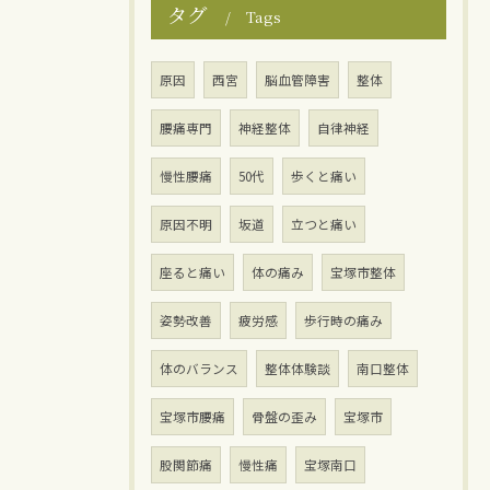
タグ
Tags
原因
西宮
脳血管障害
整体
腰痛専門
神経整体
自律神経
慢性腰痛
50代
歩くと痛い
原因不明
坂道
立つと痛い
座ると痛い
体の痛み
宝塚市整体
姿勢改善
疲労感
歩行時の痛み
体のバランス
整体体験談
南口整体
宝塚市腰痛
骨盤の歪み
宝塚市
股関節痛
慢性痛
宝塚南口