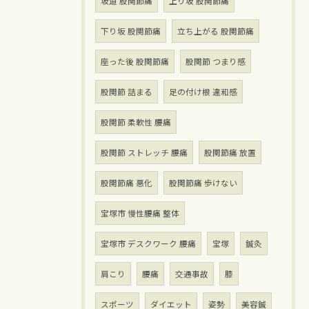
坂道 股関節痛
上り坂 股関節痛
下り坂 股関節痛
立ち上がる 股関節痛
座った後 股関節痛
股関節 つまり感
股関節 詰まる
足の付け根 違和感
股関節 柔軟性 腰痛
股関節 ストレッチ 腰痛
股関節痛 放置
股関節痛 悪化
股関節痛 歩けない
宝塚市 慢性腰痛 整体
宝塚市 デスクワーク 腰痛
宝塚
鍼灸
肩こり
腰痛
交通事故
膝
スポーツ
ダイエット
姿勢
美容鍼