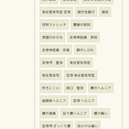
脊柱管狭窄症 宝塚
間欠性跛行
猫背
体幹ストレッチ
腰痛の原因
骨盤のゆがみ
坐骨神経痛 原因
坐骨神経痛 改善
脚のしびれ
宝塚市 整体
脊柱管狭窄症
脊柱菅狭窄
宝塚 脊柱管狭窄症
歩きにくい
南口 整体
腰のヘルニア
椎間板ヘルニア
宝塚 ヘルニア
腰の激痛
反り腰ヘルニア
腰が痛い
宝塚市 ぎっくり腰
前かがみ痛い