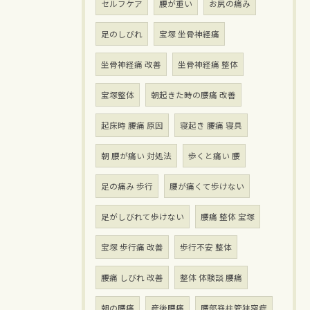
セルフケア
腰が重い
お尻の痛み
足のしびれ
宝塚 坐骨神経痛
坐骨神経痛 改善
坐骨神経痛 整体
宝塚整体
朝起きた時の腰痛 改善
起床時 腰痛 原因
寝起き 腰痛 寝具
朝 腰が痛い 対処法
歩くと痛い 腰
足の痛み 歩行
腰が痛くて歩けない
足がしびれて歩けない
腰痛 整体 宝塚
宝塚 歩行痛 改善
歩行不安 整体
腰痛 しびれ 改善
整体 体験談 腰痛
朝の腰痛
産後腰痛
腰部脊柱管狭窄症