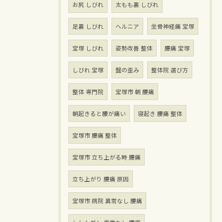
お尻 しびれ
太もも裏 しびれ
足裏 しびれ
ヘルニア
坐骨神経痛 宝塚
宝塚 しびれ
姿勢改善 整体
腰痛 宝塚
しびれ 宝塚
盤の歪み
整体院 選び方
整体 専門院
宝塚市 朝 腰痛
朝起きると腰が痛い
寝起き 腰痛 整体
宝塚市 腰痛 整体
宝塚市 立ち上がる時 腰痛
立ち上がり 腰痛 原因
宝塚市 病院 異常なし 腰痛