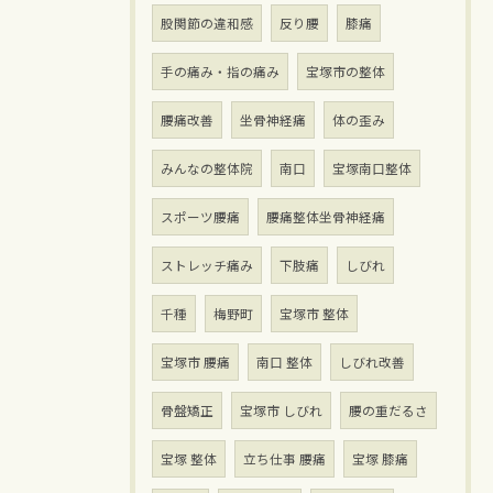
股関節の違和感
反り腰
膝痛
手の痛み・指の痛み
宝塚市の整体
腰痛改善
坐骨神経痛
体の歪み
みんなの整体院
南口
宝塚南口整体
スポーツ腰痛
腰痛整体坐骨神経痛
ストレッチ痛み
下肢痛
しびれ
千種
梅野町
宝塚市 整体
宝塚市 腰痛
南口 整体
しびれ改善
骨盤矯正
宝塚市 しびれ
腰の重だるさ
宝塚 整体
立ち仕事 腰痛
宝塚 膝痛