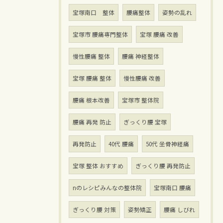
宝塚南口 整体
腰痛整体
姿勢の乱れ
宝塚市 腰痛専門整体
宝塚 腰痛 改善
慢性腰痛 整体
腰痛 神経整体
宝塚 腰痛 整体
慢性腰痛 改善
腰痛 根本改善
宝塚市 整体院
腰痛 再発 防止
ぎっくり腰 宝塚
再発防止
40代 腰痛
50代 坐骨神経痛
宝塚 整体 おすすめ
ぎっくり腰 再発防止
nのレシピみんなの整体院
宝塚南口 腰痛
ぎっくり腰 対策
姿勢矯正
腰痛 しびれ