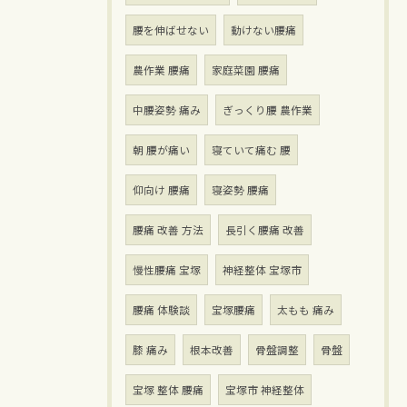
腰を伸ばせない
動けない腰痛
農作業 腰痛
家庭菜園 腰痛
中腰姿勢 痛み
ぎっくり腰 農作業
朝 腰が痛い
寝ていて痛む 腰
仰向け 腰痛
寝姿勢 腰痛
腰痛 改善 方法
長引く腰痛 改善
慢性腰痛 宝塚
神経整体 宝塚市
腰痛 体験談
宝塚腰痛
太もも 痛み
膝 痛み
根本改善
骨盤調整
骨盤
宝塚 整体 腰痛
宝塚市 神経整体