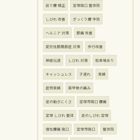
反り腰 矯正
宝塚南口 整体院
しびれ 改善
ぎっくり腰 予防
ヘルニア 対策
膝痛 改善
変形性膝関節症 対策
歩行改善
神経伝達
しびれ 対策
駐車場あり
キャッシュレス
子連れ
実績
症例実績
肩甲骨の痛み
足の動きにくさ
宝塚市南口 腰痛
宝塚 しびれ 整体
足のしびれ 宝塚
慢性腰痛 南口
宝塚市南口
整体院