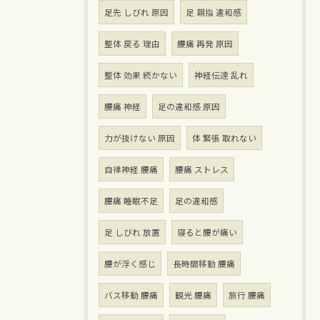
足先 しびれ 原因
足 親指 違和感
整体 戻る 理由
腰痛 再発 原因
整体 効果 続かない
神経伝達 乱れ
腰痛 神経
足の違和感 原因
力が抜けない 原因
体 緊張 取れない
自律神経 腰痛
腰痛 ストレス
腰痛 睡眠不足
足の違和感
足 しびれ 放置
寝ると腰が痛い
腰が浮く感じ
長時間移動 腰痛
バス移動 腰痛
観光 腰痛
旅行 腰痛