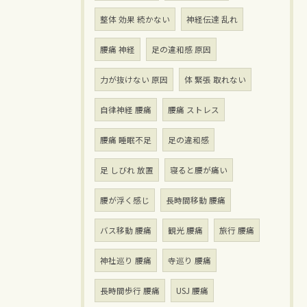
整体 効果 続かない
神経伝達 乱れ
腰痛 神経
足の違和感 原因
力が抜けない 原因
体 緊張 取れない
自律神経 腰痛
腰痛 ストレス
腰痛 睡眠不足
足の違和感
足 しびれ 放置
寝ると腰が痛い
腰が浮く感じ
長時間移動 腰痛
バス移動 腰痛
観光 腰痛
旅行 腰痛
神社巡り 腰痛
寺巡り 腰痛
長時間歩行 腰痛
USJ 腰痛