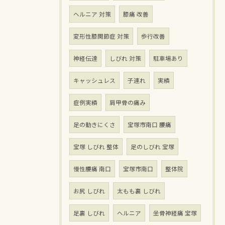
ヘルニア 対策
膝痛 改善
変形性膝関節症 対策
歩行改善
神経伝達
しびれ 対策
駐車場あり
キャッシュレス
子連れ
実績
症例実績
肩甲骨の痛み
足の動きにくさ
宝塚市南口 腰痛
宝塚 しびれ 整体
足のしびれ 宝塚
慢性腰痛 南口
宝塚市南口
整体院
お尻 しびれ
太もも裏 しびれ
足裏 しびれ
ヘルニア
坐骨神経痛 宝塚