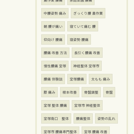
農作業 腰痛
家庭菜園 腰痛
中腰姿勢 痛み
ぎっくり腰 農作業
朝 腰が痛い
寝ていて痛む 腰
仰向け 腰痛
寝姿勢 腰痛
腰痛 改善 方法
長引く腰痛 改善
慢性腰痛 宝塚
神経整体 宝塚市
腰痛 体験談
宝塚腰痛
太もも 痛み
膝 痛み
根本改善
骨盤調整
骨盤
宝塚 整体 腰痛
宝塚市 神経整体
宝塚南口 整体
腰痛整体
姿勢の乱れ
宝塚市 腰痛専門整体
宝塚 腰痛 改善