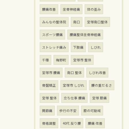
腰痛改善
坐骨神経痛
体の歪み
みんなの整体院
南口
宝塚南口整体
スポーツ腰痛
腰痛整体坐骨神経痛
ストレッチ痛み
下肢痛
しびれ
千種
梅野町
宝塚市 整体
宝塚市 腰痛
南口 整体
しびれ改善
骨盤矯正
宝塚市 しびれ
腰の重だるさ
宝塚 整体
立ち仕事 腰痛
宝塚 膝痛
関節痛
歩行の不安
膝の可動域
骨格調整
40代 反り腰
腰痛 改善