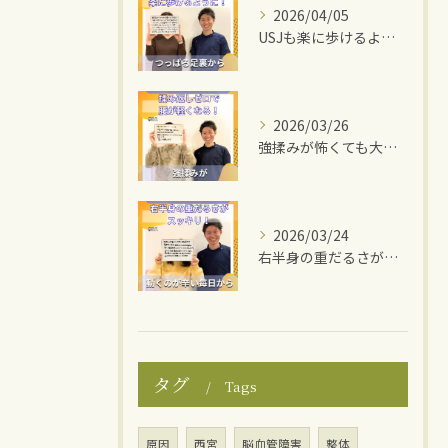
2026/04/05
USJも楽に歩けるように！
2026/03/26
強揉みが怖くても大丈夫！
2026/03/24
右半身の重だるさがスッキリ！
タグ
Tags
原因
西宮
脳血管障害
整体