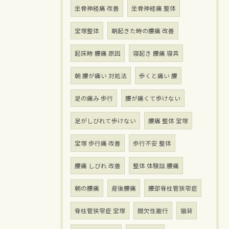
坐骨神経痛 改善
坐骨神経痛 整体
宝塚整体
朝起きた時の腰痛 改善
起床時 腰痛 原因
寝起き 腰痛 寝具
朝 腰が痛い 対処法
歩くと痛い 腰
足の痛み 歩行
腰が痛くて歩けない
足がしびれて歩けない
腰痛 整体 宝塚
宝塚 歩行痛 改善
歩行不安 整体
腰痛 しびれ 改善
整体 体験談 腰痛
朝の腰痛
産後腰痛
腰部脊柱管狭窄症
脊柱管狭窄症 宝塚
間欠性跛行
猫背