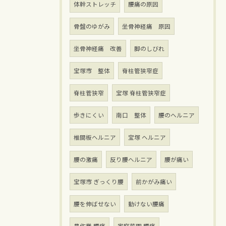
体幹ストレッチ
腰痛の原因
骨盤のゆがみ
坐骨神経痛 原因
坐骨神経痛 改善
脚のしびれ
宝塚市 整体
脊柱管狭窄症
脊柱菅狭窄
宝塚 脊柱管狭窄症
歩きにくい
南口 整体
腰のヘルニア
椎間板ヘルニア
宝塚 ヘルニア
腰の激痛
反り腰ヘルニア
腰が痛い
宝塚市 ぎっくり腰
前かがみ痛い
腰を伸ばせない
動けない腰痛