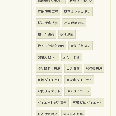
慢性腰痛 改善方法
腰痛 なぜ起こる
産後 腰痛 宝塚
腱鞘炎 抱っこ 痛い
授乳 腰痛 改善
産後 腰痛 原因
抱っこ 腰痛
授乳 腰痛
抱っこ 腱鞘炎 原因
産後 手首 痛い
腱鞘炎 抱っこ
旅行中 腰痛
長時間歩く 腰痛
山道 腰痛
旅行後 腰痛
宝塚 ダイエット
宝塚市 ダイエット
40代 ダイエット
50代 ダイエット
ダイエット 成功事例
宝塚 整体 ダイエット
坂道 腰が痛い
歩きすぎ 腰痛