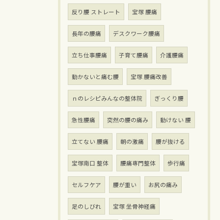
反り腰 ストレート
宝塚 腰痛
長年の腰痛
デスクワーク腰痛
立ち仕事腰痛
子育て腰痛
介護腰痛
動かないと痛む腰
宝塚 腰痛改善
ｎのレシピみんなの整体院
ぎっくり腰
急性腰痛
突然の腰の痛み
動けない 腰
立てない 腰痛
朝の激痛
腰が抜ける
宝塚南口 整体
腰痛専門整体
歩行痛
セルフケア
腰が重い
お尻の痛み
足のしびれ
宝塚 坐骨神経痛