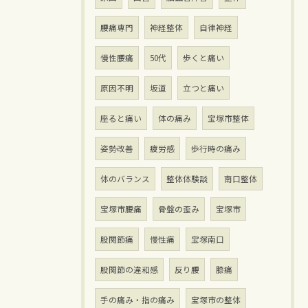
腰痛専門
神経整体
自律神経
慢性腰痛
50代
歩くと痛い
原因不明
坂道
立つと痛い
座ると痛い
体の痛み
宝塚市整体
姿勢改善
疲労感
歩行時の痛み
体のバランス
整体体験談
南口整体
宝塚市腰痛
骨盤の歪み
宝塚市
股関節痛
慢性痛
宝塚南口
股関節の違和感
反り腰
膝痛
手の痛み・指の痛み
宝塚市の整体