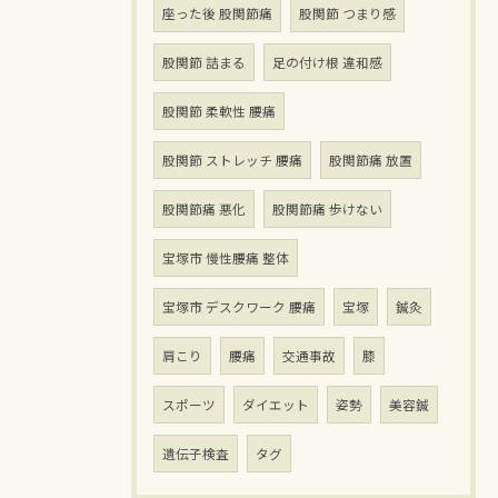
座った後 股関節痛
股関節 つまり感
股関節 詰まる
足の付け根 違和感
股関節 柔軟性 腰痛
股関節 ストレッチ 腰痛
股関節痛 放置
股関節痛 悪化
股関節痛 歩けない
宝塚市 慢性腰痛 整体
宝塚市 デスクワーク 腰痛
宝塚
鍼灸
肩こり
腰痛
交通事故
膝
スポーツ
ダイエット
姿勢
美容鍼
遺伝子検査
タグ