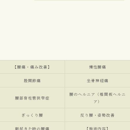
【腰痛・痛み改善】
慢性腰痛
股関節痛
坐骨神経痛
腰のヘルニア（椎間板ヘルニ
腰部脊柱管狭窄症
ア）
ぎっくり腰
反り腰・姿勢改善
朝起きた時の腰痛
【施術内容】