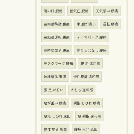
雨の日 腰痛
低気圧 腰痛
天気悪い 腰痛
長距離移動 腰痛
車 腰が痛い
運転 腰痛
長距離運転 腰痛
テーマパーク 腰痛
長時間並ぶ 腰痛
座りっぱなし 腰痛
デスクワーク 腰痛
腰 足 違和感
神経整体 宝塚
慢性腰痛 違和感
腰 足 だるい
太もも 違和感
足が重い 腰痛
親指 しびれ 腰痛
足先 しびれ 原因
足 親指 違和感
整体 戻る 理由
腰痛 再発 原因