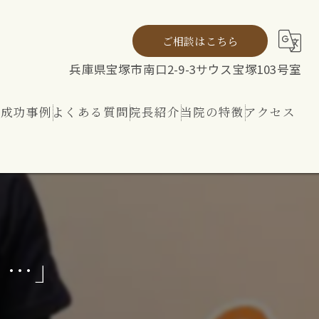
ご相談はこちら
兵庫県宝塚市南口2-9-3サウス宝塚103号室
ト成功事例
よくある質問
院長紹介
当院の特徴
アクセス
ト
整体
リハビリ
内外から整える 神経ケア
イ…」