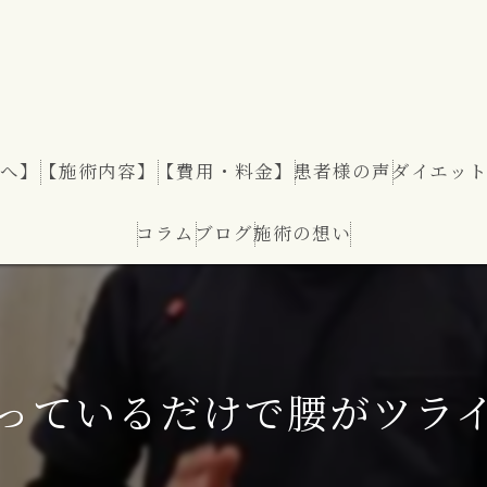
へ】
【施術内容】
【費用・料金】
患者様の声
ダイエッ
コラム
ブログ
施術の想い
ダイエッ
っているだけで腰がツラ