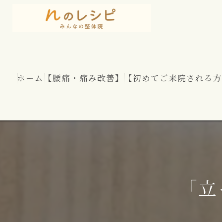
ホーム
【腰痛・痛み改善】
【初めてご来院される方
慢性腰痛
股関節痛
坐骨神経痛
「立
腰部脊柱管狭窄症
腰のヘルニア（椎間板ヘルニア）