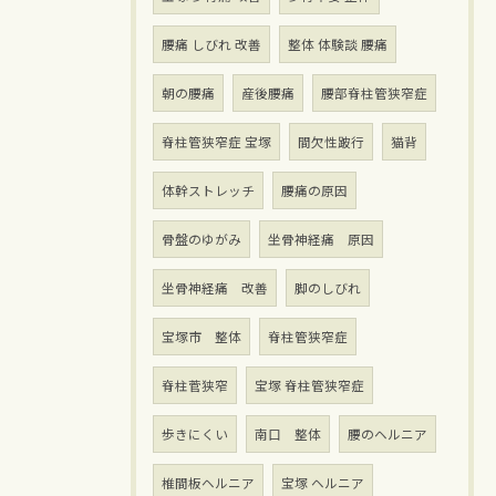
腰痛 しびれ 改善
整体 体験談 腰痛
朝の腰痛
産後腰痛
腰部脊柱管狭窄症
脊柱管狭窄症 宝塚
間欠性跛行
猫背
体幹ストレッチ
腰痛の原因
骨盤のゆがみ
坐骨神経痛 原因
坐骨神経痛 改善
脚のしびれ
宝塚市 整体
脊柱管狭窄症
脊柱菅狭窄
宝塚 脊柱管狭窄症
歩きにくい
南口 整体
腰のヘルニア
椎間板ヘルニア
宝塚 ヘルニア