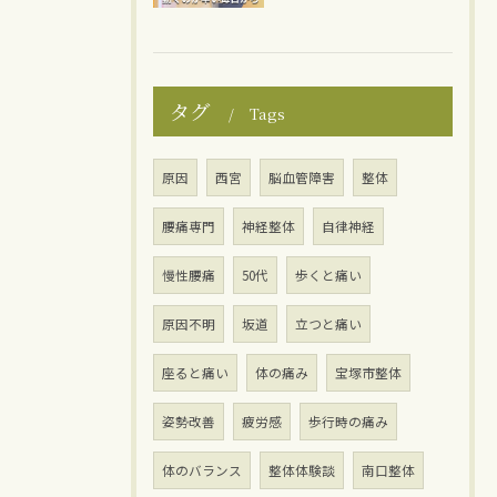
タグ
Tags
原因
西宮
脳血管障害
整体
腰痛専門
神経整体
自律神経
慢性腰痛
50代
歩くと痛い
原因不明
坂道
立つと痛い
座ると痛い
体の痛み
宝塚市整体
姿勢改善
疲労感
歩行時の痛み
体のバランス
整体体験談
南口整体