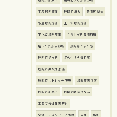
股関節痛 原因
長時間歩く 股関節痛
宝塚 股関節痛
股関節 痛み
股関節 整体
坂道 股関節痛
上り坂 股関節痛
下り坂 股関節痛
立ち上がる 股関節痛
座った後 股関節痛
股関節 つまり感
股関節 詰まる
足の付け根 違和感
股関節 柔軟性 腰痛
股関節 ストレッチ 腰痛
股関節痛 放置
股関節痛 悪化
股関節痛 歩けない
宝塚市 慢性腰痛 整体
宝塚市 デスクワーク 腰痛
宝塚
鍼灸