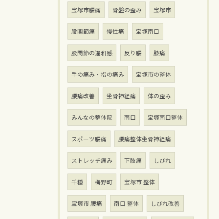
宝塚市腰痛
骨盤の歪み
宝塚市
股関節痛
慢性痛
宝塚南口
股関節の違和感
反り腰
膝痛
手の痛み・指の痛み
宝塚市の整体
腰痛改善
坐骨神経痛
体の歪み
みんなの整体院
南口
宝塚南口整体
スポーツ腰痛
腰痛整体坐骨神経痛
ストレッチ痛み
下肢痛
しびれ
千種
梅野町
宝塚市 整体
宝塚市 腰痛
南口 整体
しびれ改善