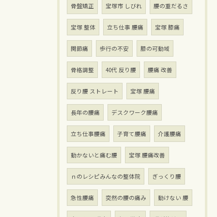
骨盤矯正
宝塚市 しびれ
腰の重だるさ
宝塚 整体
立ち仕事 腰痛
宝塚 膝痛
関節痛
歩行の不安
膝の可動域
骨格調整
40代 反り腰
腰痛 改善
反り腰 ストレート
宝塚 腰痛
長年の腰痛
デスクワーク腰痛
立ち仕事腰痛
子育て腰痛
介護腰痛
動かないと痛む腰
宝塚 腰痛改善
ｎのレシピみんなの整体院
ぎっくり腰
急性腰痛
突然の腰の痛み
動けない 腰