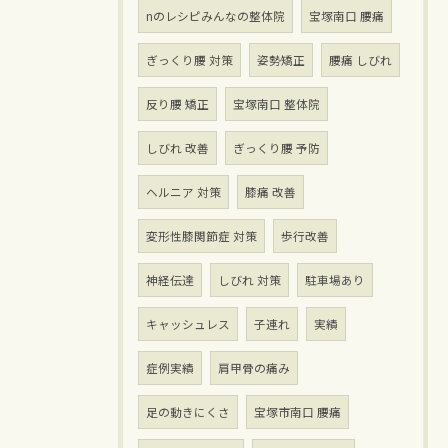
nのレシピみんなの整体院
宝塚南口 腰痛
ぎっくり腰 対策
姿勢矯正
腰痛 しびれ
反り腰 矯正
宝塚南口 整体院
しびれ 改善
ぎっくり腰 予防
ヘルニア 対策
膝痛 改善
変形性膝関節症 対策
歩行改善
神経伝達
しびれ 対策
駐車場あり
キャッシュレス
子連れ
実績
症例実績
肩甲骨の痛み
足の動きにくさ
宝塚市南口 腰痛