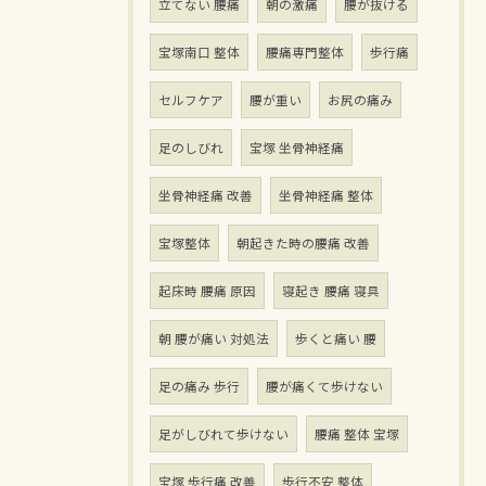
立てない 腰痛
朝の激痛
腰が抜ける
宝塚南口 整体
腰痛専門整体
歩行痛
セルフケア
腰が重い
お尻の痛み
足のしびれ
宝塚 坐骨神経痛
坐骨神経痛 改善
坐骨神経痛 整体
宝塚整体
朝起きた時の腰痛 改善
起床時 腰痛 原因
寝起き 腰痛 寝具
朝 腰が痛い 対処法
歩くと痛い 腰
足の痛み 歩行
腰が痛くて歩けない
足がしびれて歩けない
腰痛 整体 宝塚
宝塚 歩行痛 改善
歩行不安 整体