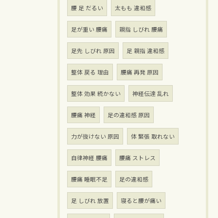
腰 足 だるい
太もも 違和感
足が重い 腰痛
親指 しびれ 腰痛
足先 しびれ 原因
足 親指 違和感
整体 戻る 理由
腰痛 再発 原因
整体 効果 続かない
神経伝達 乱れ
腰痛 神経
足の違和感 原因
力が抜けない 原因
体 緊張 取れない
自律神経 腰痛
腰痛 ストレス
腰痛 睡眠不足
足の違和感
足 しびれ 放置
寝ると腰が痛い