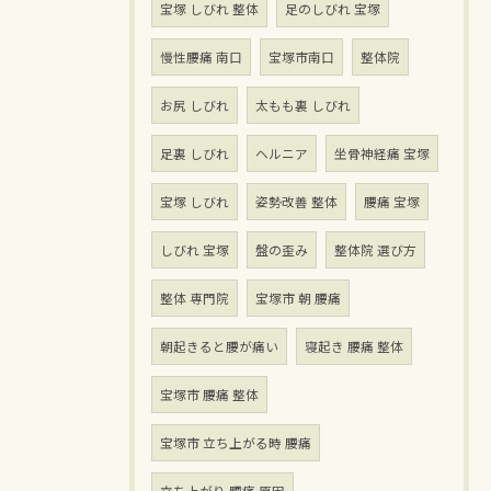
宝塚 しびれ 整体
足のしびれ 宝塚
慢性腰痛 南口
宝塚市南口
整体院
お尻 しびれ
太もも裏 しびれ
足裏 しびれ
ヘルニア
坐骨神経痛 宝塚
宝塚 しびれ
姿勢改善 整体
腰痛 宝塚
しびれ 宝塚
盤の歪み
整体院 選び方
整体 専門院
宝塚市 朝 腰痛
朝起きると腰が痛い
寝起き 腰痛 整体
宝塚市 腰痛 整体
宝塚市 立ち上がる時 腰痛