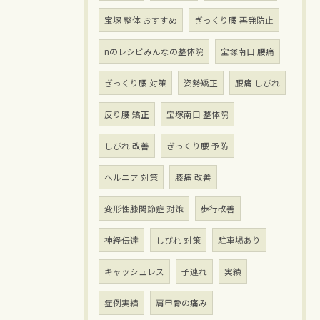
宝塚 整体 おすすめ
ぎっくり腰 再発防止
nのレシピみんなの整体院
宝塚南口 腰痛
ぎっくり腰 対策
姿勢矯正
腰痛 しびれ
反り腰 矯正
宝塚南口 整体院
しびれ 改善
ぎっくり腰 予防
ヘルニア 対策
膝痛 改善
変形性膝関節症 対策
歩行改善
神経伝達
しびれ 対策
駐車場あり
キャッシュレス
子連れ
実績
症例実績
肩甲骨の痛み