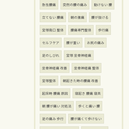
急性腰痛
突然の腰の痛み
動けない 腰
立てない 腰痛
朝の激痛
腰が抜ける
宝塚南口 整体
腰痛専門整体
歩行痛
セルフケア
腰が重い
お尻の痛み
足のしびれ
宝塚 坐骨神経痛
坐骨神経痛 改善
坐骨神経痛 整体
宝塚整体
朝起きた時の腰痛 改善
起床時 腰痛 原因
寝起き 腰痛 寝具
朝 腰が痛い 対処法
歩くと痛い 腰
足の痛み 歩行
腰が痛くて歩けない