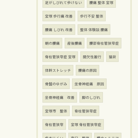
足がしびれて歩けない
腰痛 整体 宝塚
宝塚 歩行痛 改善
歩行不安 整体
腰痛 しびれ 改善
整体 体験談 腰痛
朝の腰痛
産後腰痛
腰部脊柱管狭窄症
脊柱管狭窄症 宝塚
間欠性跛行
猫背
体幹ストレッチ
腰痛の原因
骨盤のゆがみ
坐骨神経痛 原因
坐骨神経痛 改善
脚のしびれ
宝塚市 整体
脊柱管狭窄症
脊柱菅狭窄
宝塚 脊柱管狭窄症