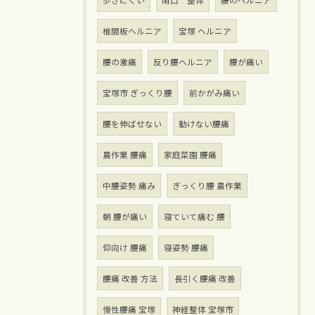
歩きにくい
南口 整体
腰のヘルニア
椎間板ヘルニア
宝塚 ヘルニア
腰の激痛
反り腰ヘルニア
腰が痛い
宝塚市 ぎっくり腰
前かがみ痛い
腰を伸ばせない
動けない腰痛
農作業 腰痛
家庭菜園 腰痛
中腰姿勢 痛み
ぎっくり腰 農作業
朝 腰が痛い
寝ていて痛む 腰
仰向け 腰痛
寝姿勢 腰痛
腰痛 改善 方法
長引く腰痛 改善
慢性腰痛 宝塚
神経整体 宝塚市