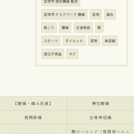
宝塚市 慢性腰痛 整体
宝塚市 デスクワーク 腰痛
宝塚
鍼灸
肩こり
腰痛
交通事故
膝
スポーツ
ダイエット
姿勢
美容鍼
遺伝子検査
タグ
【腰痛・痛み改善】
慢性腰痛
股関節痛
坐骨神経痛
腰のヘルニア（椎間板ヘルニ