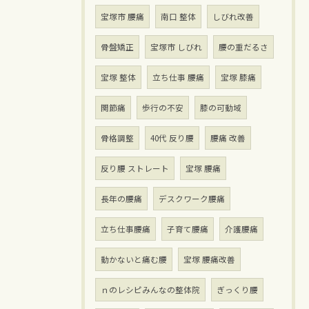
宝塚市 腰痛
南口 整体
しびれ改善
骨盤矯正
宝塚市 しびれ
腰の重だるさ
宝塚 整体
立ち仕事 腰痛
宝塚 膝痛
関節痛
歩行の不安
膝の可動域
骨格調整
40代 反り腰
腰痛 改善
反り腰 ストレート
宝塚 腰痛
長年の腰痛
デスクワーク腰痛
立ち仕事腰痛
子育て腰痛
介護腰痛
動かないと痛む腰
宝塚 腰痛改善
ｎのレシピみんなの整体院
ぎっくり腰