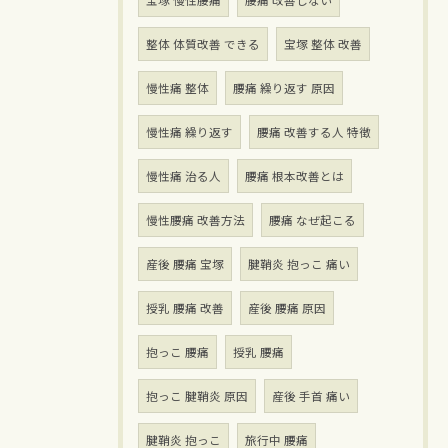
宝塚 慢性腰痛
腰痛 改善しない
整体 体質改善 できる
宝塚 整体 改善
慢性痛 整体
腰痛 繰り返す 原因
慢性痛 繰り返す
腰痛 改善する人 特徴
慢性痛 治る人
腰痛 根本改善とは
慢性腰痛 改善方法
腰痛 なぜ起こる
産後 腰痛 宝塚
腱鞘炎 抱っこ 痛い
授乳 腰痛 改善
産後 腰痛 原因
抱っこ 腰痛
授乳 腰痛
抱っこ 腱鞘炎 原因
産後 手首 痛い
腱鞘炎 抱っこ
旅行中 腰痛