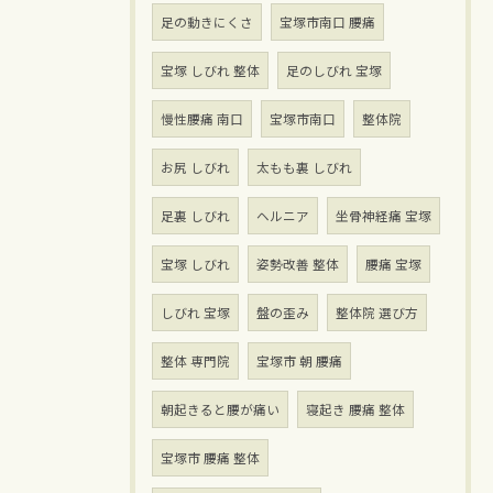
足の動きにくさ
宝塚市南口 腰痛
宝塚 しびれ 整体
足のしびれ 宝塚
慢性腰痛 南口
宝塚市南口
整体院
お尻 しびれ
太もも裏 しびれ
足裏 しびれ
ヘルニア
坐骨神経痛 宝塚
宝塚 しびれ
姿勢改善 整体
腰痛 宝塚
しびれ 宝塚
盤の歪み
整体院 選び方
整体 専門院
宝塚市 朝 腰痛
朝起きると腰が痛い
寝起き 腰痛 整体
宝塚市 腰痛 整体