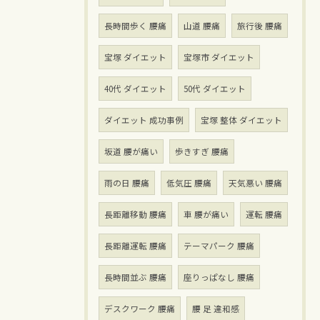
長時間歩く 腰痛
山道 腰痛
旅行後 腰痛
宝塚 ダイエット
宝塚市 ダイエット
40代 ダイエット
50代 ダイエット
ダイエット 成功事例
宝塚 整体 ダイエット
坂道 腰が痛い
歩きすぎ 腰痛
雨の日 腰痛
低気圧 腰痛
天気悪い 腰痛
長距離移動 腰痛
車 腰が痛い
運転 腰痛
長距離運転 腰痛
テーマパーク 腰痛
長時間並ぶ 腰痛
座りっぱなし 腰痛
デスクワーク 腰痛
腰 足 違和感