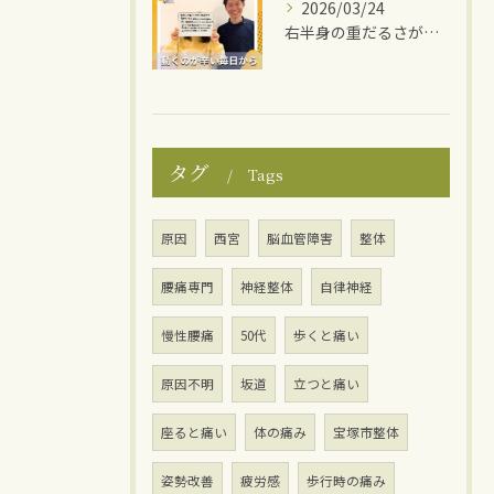
2026/03/24
右半身の重だるさがスッキリ！
タグ
Tags
原因
西宮
脳血管障害
整体
腰痛専門
神経整体
自律神経
慢性腰痛
50代
歩くと痛い
原因不明
坂道
立つと痛い
座ると痛い
体の痛み
宝塚市整体
姿勢改善
疲労感
歩行時の痛み