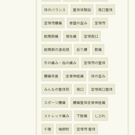
体のバランス
整体体験談
南口整体
宝塚市腰痛
骨盤の歪み
宝塚市
股関節痛
慢性痛
宝塚南口
股関節の違和感
反り腰
膝痛
手の痛み・指の痛み
宝塚市の整体
腰痛改善
坐骨神経痛
体の歪み
みんなの整体院
南口
宝塚南口整体
スポーツ腰痛
腰痛整体坐骨神経痛
ストレッチ痛み
下肢痛
しびれ
千種
梅野町
宝塚市 整体