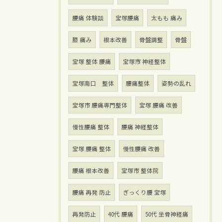
腰痛 体験談
宝塚腰痛
太もも 痛み
膝 痛み
根本改善
骨盤調整
骨盤
宝塚 整体 腰痛
宝塚市 神経整体
宝塚南口 整体
腰痛整体
姿勢の乱れ
宝塚市 腰痛専門整体
宝塚 腰痛 改善
慢性腰痛 整体
腰痛 神経整体
宝塚 腰痛 整体
慢性腰痛 改善
腰痛 根本改善
宝塚市 整体院
腰痛 再発 防止
ぎっくり腰 宝塚
再発防止
40代 腰痛
50代 坐骨神経痛