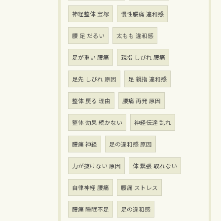
神経整体 宝塚
慢性腰痛 違和感
腰 足 だるい
太もも 違和感
足が重い 腰痛
親指 しびれ 腰痛
足先 しびれ 原因
足 親指 違和感
整体 戻る 理由
腰痛 再発 原因
整体 効果 続かない
神経伝達 乱れ
腰痛 神経
足の違和感 原因
力が抜けない 原因
体 緊張 取れない
自律神経 腰痛
腰痛 ストレス
腰痛 睡眠不足
足の違和感