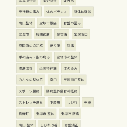
宝塚市整体
姿勢改善
疲労感
歩行時の痛み
体のバランス
整体体験談
南口整体
宝塚市腰痛
骨盤の歪み
宝塚市
股関節痛
慢性痛
宝塚南口
股関節の違和感
反り腰
膝痛
手の痛み・指の痛み
宝塚市の整体
腰痛改善
坐骨神経痛
体の歪み
みんなの整体院
南口
宝塚南口整体
スポーツ腰痛
腰痛整体坐骨神経痛
ストレッチ痛み
下肢痛
しびれ
千種
梅野町
宝塚市 整体
宝塚市 腰痛
南口 整体
しびれ改善
骨盤矯正