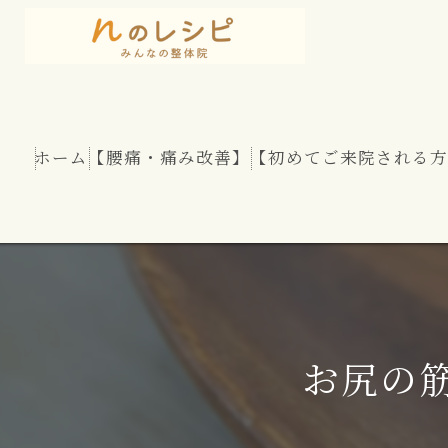
ホーム
【腰痛・痛み改善】
【初めてご来院される方
慢性腰痛
股関節痛
坐骨神経痛
お尻の
腰部脊柱管狭窄症
腰のヘルニア（椎間板ヘルニア）