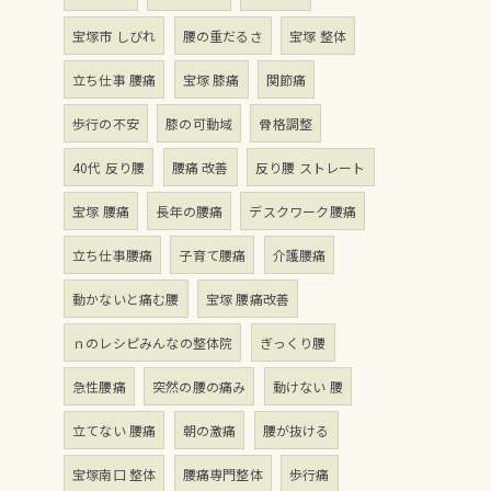
宝塚市 しびれ
腰の重だるさ
宝塚 整体
立ち仕事 腰痛
宝塚 膝痛
関節痛
歩行の不安
膝の可動域
骨格調整
40代 反り腰
腰痛 改善
反り腰 ストレート
宝塚 腰痛
長年の腰痛
デスクワーク腰痛
立ち仕事腰痛
子育て腰痛
介護腰痛
動かないと痛む腰
宝塚 腰痛改善
ｎのレシピみんなの整体院
ぎっくり腰
急性腰痛
突然の腰の痛み
動けない 腰
立てない 腰痛
朝の激痛
腰が抜ける
宝塚南口 整体
腰痛専門整体
歩行痛