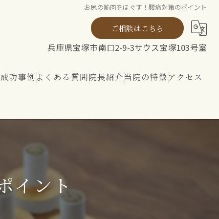
お尻の筋肉をほぐす！腰痛対策のポイント
ご相談はこちら
兵庫県宝塚市南口2-9-3サウス宝塚103号室
ト成功事例
よくある質問
院長紹介
当院の特徴
アクセス
ト
整体
リハビリ
内外から整える 神経ケア
ポイント