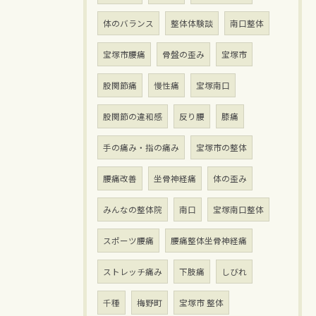
体のバランス
整体体験談
南口整体
宝塚市腰痛
骨盤の歪み
宝塚市
股関節痛
慢性痛
宝塚南口
股関節の違和感
反り腰
膝痛
手の痛み・指の痛み
宝塚市の整体
腰痛改善
坐骨神経痛
体の歪み
みんなの整体院
南口
宝塚南口整体
スポーツ腰痛
腰痛整体坐骨神経痛
ストレッチ痛み
下肢痛
しびれ
千種
梅野町
宝塚市 整体