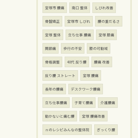
宝塚市 腰痛
南口 整体
しびれ改善
骨盤矯正
宝塚市 しびれ
腰の重だるさ
宝塚 整体
立ち仕事 腰痛
宝塚 膝痛
関節痛
歩行の不安
膝の可動域
骨格調整
40代 反り腰
腰痛 改善
反り腰 ストレート
宝塚 腰痛
長年の腰痛
デスクワーク腰痛
立ち仕事腰痛
子育て腰痛
介護腰痛
動かないと痛む腰
宝塚 腰痛改善
ｎのレシピみんなの整体院
ぎっくり腰