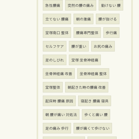
急性腰痛
突然の腰の痛み
動けない 腰
立てない 腰痛
朝の激痛
腰が抜ける
宝塚南口 整体
腰痛専門整体
歩行痛
セルフケア
腰が重い
お尻の痛み
足のしびれ
宝塚 坐骨神経痛
坐骨神経痛 改善
坐骨神経痛 整体
宝塚整体
朝起きた時の腰痛 改善
起床時 腰痛 原因
寝起き 腰痛 寝具
朝 腰が痛い 対処法
歩くと痛い 腰
足の痛み 歩行
腰が痛くて歩けない