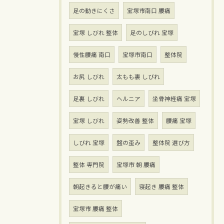
足の動きにくさ
宝塚市南口 腰痛
宝塚 しびれ 整体
足のしびれ 宝塚
慢性腰痛 南口
宝塚市南口
整体院
お尻 しびれ
太もも裏 しびれ
足裏 しびれ
ヘルニア
坐骨神経痛 宝塚
宝塚 しびれ
姿勢改善 整体
腰痛 宝塚
しびれ 宝塚
盤の歪み
整体院 選び方
整体 専門院
宝塚市 朝 腰痛
朝起きると腰が痛い
寝起き 腰痛 整体
宝塚市 腰痛 整体