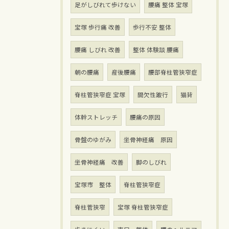
足がしびれて歩けない
腰痛 整体 宝塚
宝塚 歩行痛 改善
歩行不安 整体
腰痛 しびれ 改善
整体 体験談 腰痛
朝の腰痛
産後腰痛
腰部脊柱管狭窄症
脊柱管狭窄症 宝塚
間欠性跛行
猫背
体幹ストレッチ
腰痛の原因
骨盤のゆがみ
坐骨神経痛 原因
坐骨神経痛 改善
脚のしびれ
宝塚市 整体
脊柱管狭窄症
脊柱菅狭窄
宝塚 脊柱管狭窄症