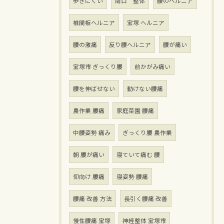
歩きにくい
南口 整体
腰のヘルニア
椎間板ヘルニア
宝塚 ヘルニア
腰の激痛
反り腰ヘルニア
腰が痛い
宝塚市 ぎっくり腰
前かがみ痛い
腰を伸ばせない
動けない腰痛
農作業 腰痛
家庭菜園 腰痛
中腰姿勢 痛み
ぎっくり腰 農作業
朝 腰が痛い
寝ていて痛む 腰
仰向け 腰痛
寝姿勢 腰痛
腰痛 改善 方法
長引く腰痛 改善
慢性腰痛 宝塚
神経整体 宝塚市