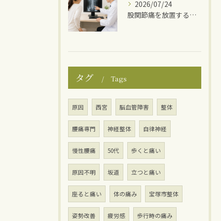
2026/07/24
股関節痛を放置するとどうなる？
タグ
Tags
原因
西宮
脳血管障害
整体
腰痛専門
神経整体
自律神経
慢性腰痛
50代
歩くと痛い
原因不明
坂道
立つと痛い
座ると痛い
体の痛み
宝塚市整体
姿勢改善
疲労感
歩行時の痛み