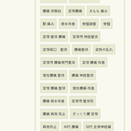
腰痛 体験談
宝塚腰痛
太もも 痛み
膝 痛み
根本改善
骨盤調整
骨盤
宝塚 整体 腰痛
宝塚市 神経整体
宝塚南口 整体
腰痛整体
姿勢の乱れ
宝塚市 腰痛専門整体
宝塚 腰痛 改善
慢性腰痛 整体
腰痛 神経整体
宝塚 腰痛 整体
慢性腰痛 改善
腰痛 根本改善
宝塚市 整体院
腰痛 再発 防止
ぎっくり腰 宝塚
再発防止
40代 腰痛
50代 坐骨神経痛