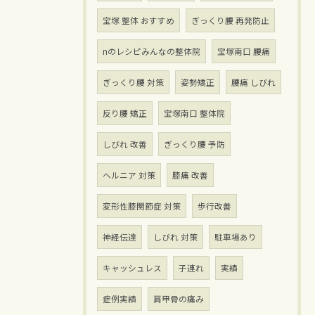
宝塚 整体 おすすめ
ぎっくり腰 再発防止
nのレシピみんなの整体院
宝塚南口 腰痛
ぎっくり腰 対策
姿勢矯正
腰痛 しびれ
反り腰 矯正
宝塚南口 整体院
しびれ 改善
ぎっくり腰 予防
ヘルニア 対策
膝痛 改善
変形性膝関節症 対策
歩行改善
神経伝達
しびれ 対策
駐車場あり
キャッシュレス
子連れ
実績
症例実績
肩甲骨の痛み