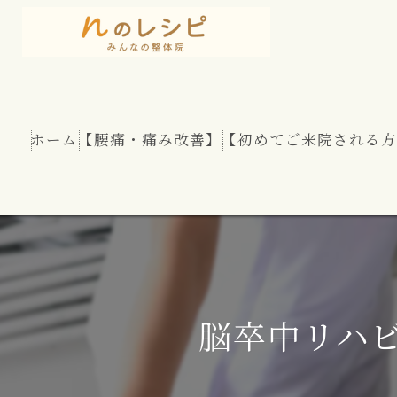
ホーム
【腰痛・痛み改善】
【初めてご来院される方
慢性腰痛
股関節痛
坐骨神経痛
脳卒中リハ
腰部脊柱管狭窄症
腰のヘルニア（椎間板ヘルニア）