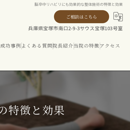
脳卒中リハビリにも効果的な整体施術の特徴と効果
ご相談はこちら
兵庫県宝塚市南口2-9-3サウス宝塚103号室
ト成功事例
よくある質問
院長紹介
当院の特徴
アクセス
ト
整体
リハビリ
内外から整える 神経ケア
の特徴と効果