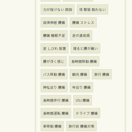
力が抜けない 原因
体 緊張 取れない
自律神経 腰痛
腰痛 ストレス
腰痛 睡眠不足
足の違和感
足 しびれ 放置
寝ると腰が痛い
腰が浮く感じ
長時間移動 腰痛
バス移動 腰痛
観光 腰痛
旅行 腰痛
神社巡り 腰痛
寺巡り 腰痛
長時間歩行 腰痛
USJ 腰痛
長時間運転 腰痛
ドライブ 腰痛
車移動 腰痛
旅行前 腰痛対策