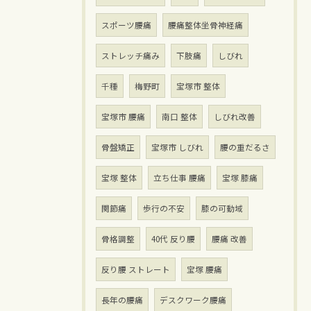
スポーツ腰痛
腰痛整体坐骨神経痛
ストレッチ痛み
下肢痛
しびれ
千種
梅野町
宝塚市 整体
宝塚市 腰痛
南口 整体
しびれ改善
骨盤矯正
宝塚市 しびれ
腰の重だるさ
宝塚 整体
立ち仕事 腰痛
宝塚 膝痛
関節痛
歩行の不安
膝の可動域
骨格調整
40代 反り腰
腰痛 改善
反り腰 ストレート
宝塚 腰痛
長年の腰痛
デスクワーク腰痛