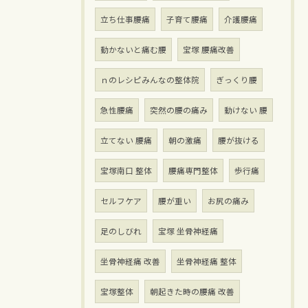
立ち仕事腰痛
子育て腰痛
介護腰痛
動かないと痛む腰
宝塚 腰痛改善
ｎのレシピみんなの整体院
ぎっくり腰
急性腰痛
突然の腰の痛み
動けない 腰
立てない 腰痛
朝の激痛
腰が抜ける
宝塚南口 整体
腰痛専門整体
歩行痛
セルフケア
腰が重い
お尻の痛み
足のしびれ
宝塚 坐骨神経痛
坐骨神経痛 改善
坐骨神経痛 整体
宝塚整体
朝起きた時の腰痛 改善