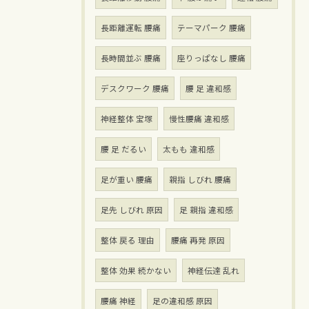
長距離運転 腰痛
テーマパーク 腰痛
長時間並ぶ 腰痛
座りっぱなし 腰痛
デスクワーク 腰痛
腰 足 違和感
神経整体 宝塚
慢性腰痛 違和感
腰 足 だるい
太もも 違和感
足が重い 腰痛
親指 しびれ 腰痛
足先 しびれ 原因
足 親指 違和感
整体 戻る 理由
腰痛 再発 原因
整体 効果 続かない
神経伝達 乱れ
腰痛 神経
足の違和感 原因