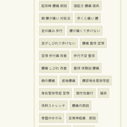
起床時 腰痛 原因
寝起き 腰痛 寝具
朝 腰が痛い 対処法
歩くと痛い 腰
足の痛み 歩行
腰が痛くて歩けない
足がしびれて歩けない
腰痛 整体 宝塚
宝塚 歩行痛 改善
歩行不安 整体
腰痛 しびれ 改善
整体 体験談 腰痛
朝の腰痛
産後腰痛
腰部脊柱管狭窄症
脊柱管狭窄症 宝塚
間欠性跛行
猫背
体幹ストレッチ
腰痛の原因
骨盤のゆがみ
坐骨神経痛 原因