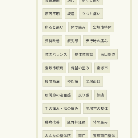
慢性腰痛
50代
歩くと痛い
原因不明
坂道
立つと痛い
座ると痛い
体の痛み
宝塚市整体
姿勢改善
疲労感
歩行時の痛み
体のバランス
整体体験談
南口整体
宝塚市腰痛
骨盤の歪み
宝塚市
股関節痛
慢性痛
宝塚南口
股関節の違和感
反り腰
膝痛
手の痛み・指の痛み
宝塚市の整体
腰痛改善
坐骨神経痛
体の歪み
みんなの整体院
南口
宝塚南口整体