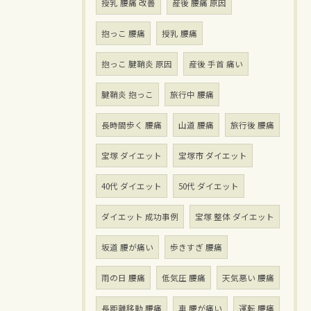
授乳 腰痛 改善
産後 腰痛 原因
抱っこ 腰痛
授乳 腰痛
抱っこ 腱鞘炎 原因
産後 手首 痛い
腱鞘炎 抱っこ
旅行中 腰痛
長時間歩く 腰痛
山道 腰痛
旅行後 腰痛
宝塚 ダイエット
宝塚市 ダイエット
40代 ダイエット
50代 ダイエット
ダイエット 成功事例
宝塚 整体 ダイエット
坂道 腰が痛い
歩きすぎ 腰痛
雨の日 腰痛
低気圧 腰痛
天気悪い 腰痛
長距離移動 腰痛
車 腰が痛い
運転 腰痛