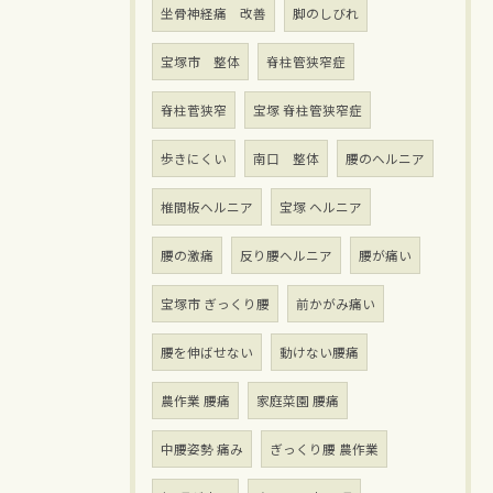
坐骨神経痛 改善
脚のしびれ
宝塚市 整体
脊柱管狭窄症
脊柱菅狭窄
宝塚 脊柱管狭窄症
歩きにくい
南口 整体
腰のヘルニア
椎間板ヘルニア
宝塚 ヘルニア
腰の激痛
反り腰ヘルニア
腰が痛い
宝塚市 ぎっくり腰
前かがみ痛い
腰を伸ばせない
動けない腰痛
農作業 腰痛
家庭菜園 腰痛
中腰姿勢 痛み
ぎっくり腰 農作業