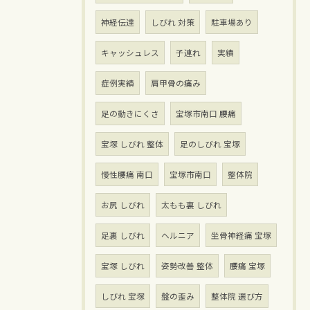
神経伝達
しびれ 対策
駐車場あり
キャッシュレス
子連れ
実績
症例実績
肩甲骨の痛み
足の動きにくさ
宝塚市南口 腰痛
宝塚 しびれ 整体
足のしびれ 宝塚
慢性腰痛 南口
宝塚市南口
整体院
お尻 しびれ
太もも裏 しびれ
足裏 しびれ
ヘルニア
坐骨神経痛 宝塚
宝塚 しびれ
姿勢改善 整体
腰痛 宝塚
しびれ 宝塚
盤の歪み
整体院 選び方