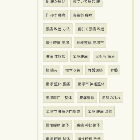
朝 腰が痛い
寝ていて痛む 腰
仰向け 腰痛
寝姿勢 腰痛
腰痛 改善 方法
長引く腰痛 改善
慢性腰痛 宝塚
神経整体 宝塚市
腰痛 体験談
宝塚腰痛
太もも 痛み
膝 痛み
根本改善
骨盤調整
骨盤
宝塚 整体 腰痛
宝塚市 神経整体
宝塚南口 整体
腰痛整体
姿勢の乱れ
宝塚市 腰痛専門整体
宝塚 腰痛 改善
慢性腰痛 整体
腰痛 神経整体
宝塚 腰痛 整体
慢性腰痛 改善