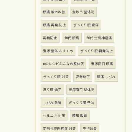
腰痛 根本改善
宝塚市 整体院
腰痛 再発 防止
ぎっくり腰 宝塚
再発防止
40代 腰痛
50代 坐骨神経痛
宝塚 整体 おすすめ
ぎっくり腰 再発防止
nのレシピみんなの整体院
宝塚南口 腰痛
ぎっくり腰 対策
姿勢矯正
腰痛 しびれ
反り腰 矯正
宝塚南口 整体院
しびれ 改善
ぎっくり腰 予防
ヘルニア 対策
膝痛 改善
変形性膝関節症 対策
歩行改善