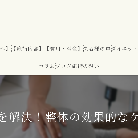
へ】
【施術内容】
【費用・料金】
患者様の声
ダイエッ
コラム
ブログ
施術の想い
ダイエッ
を解決！整体の効果的な