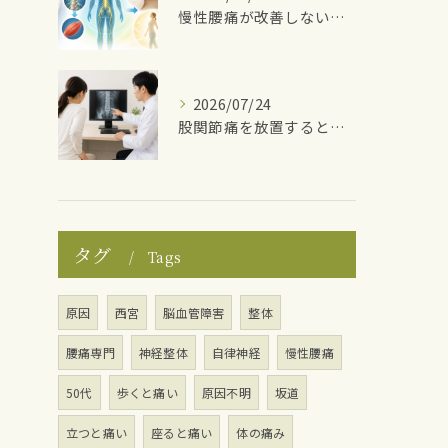
慢性腰痛が改善しない理由
2026/07/24
股関節痛を放置するとどうなる？
タグ
Tags
原因
西宮
脳血管障害
整体
腰痛専門
神経整体
自律神経
慢性腰痛
50代
歩くと痛い
原因不明
坂道
立つと痛い
座ると痛い
体の痛み