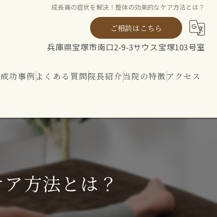
成長痛の症状を解決！整体の効果的なケア方法とは？
ご相談はこちら
兵庫県宝塚市南口2-9-3サウス宝塚103号室
ト成功事例
よくある質問
院長紹介
当院の特徴
アクセス
ト
整体
リハビリ
内外から整える 神経ケア
ケア方法とは？