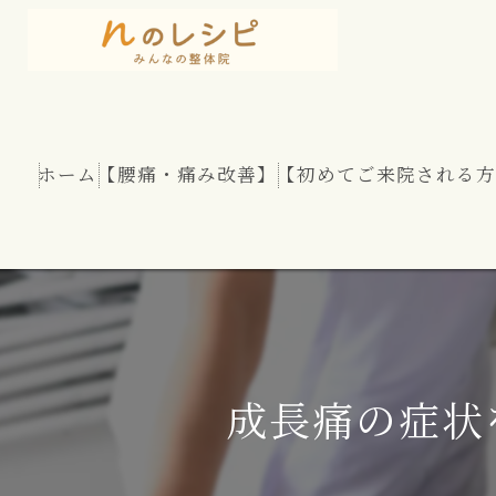
ホーム
【腰痛・痛み改善】
【初めてご来院される方
慢性腰痛
股関節痛
坐骨神経痛
成長痛の症状
腰部脊柱管狭窄症
腰のヘルニア（椎間板ヘルニア）